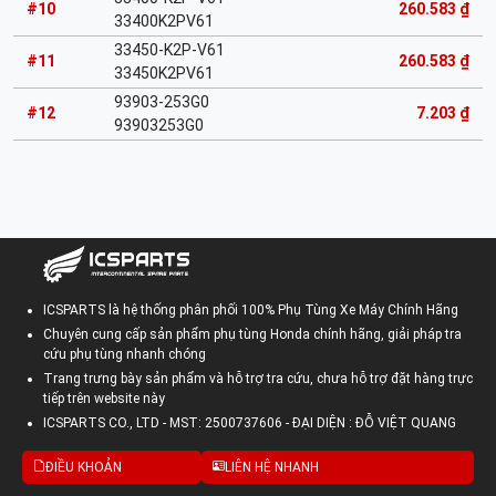
#10
260.583 ₫
33400K2PV61
33450-K2P-V61
#11
260.583 ₫
33450K2PV61
93903-253G0
#12
7.203 ₫
93903253G0
ICSPARTS là hệ thống phân phối 100% Phụ Tùng Xe Máy Chính Hãng
Chuyên cung cấp sản phẩm phụ tùng Honda chính hãng, giải pháp tra
cứu phụ tùng nhanh chóng
Trang trưng bày sản phẩm và hỗ trợ tra cứu, chưa hỗ trợ đặt hàng trực
tiếp trên website này
ICSPARTS CO., LTD - MST: 2500737606 - ĐẠI DIỆN : ĐỖ VIỆT QUANG
ĐIỀU KHOẢN
LIÊN HỆ NHANH