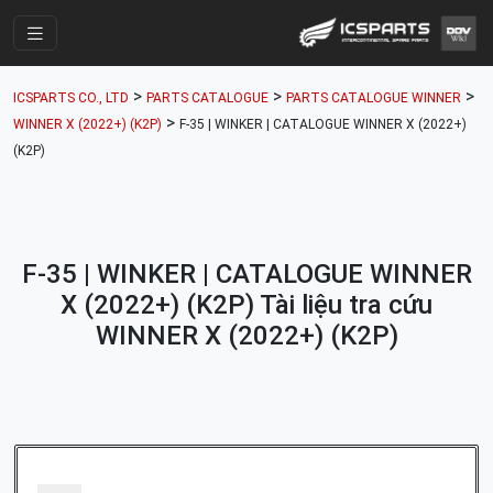
Trang Chính
>
>
>
ICSPARTS CO., LTD
PARTS CATALOGUE
PARTS CATALOGUE WINNER
Cửa Hàng
>
WINNER X (2022+) (K2P)
F-35 | WINKER | CATALOGUE WINNER X (2022+)
(K2P)
Parts Catalogue
Mã Phụ Tùng
Nhóm Phụ Tùng
F-35 | WINKER | CATALOGUE WINNER
Tài khoản
X (2022+) (K2P) Tài liệu tra cứu
WINNER X (2022+) (K2P)