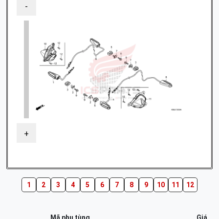
-
+
1
2
3
4
5
6
7
8
9
10
11
12
Mã phụ tùng
Giá