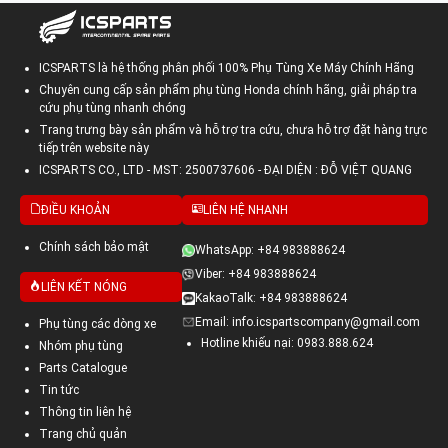
ICSPARTS là hệ thống phân phối 100% Phụ Tùng Xe Máy Chính Hãng
Chuyên cung cấp sản phẩm phụ tùng Honda chính hãng, giải pháp tra
cứu phụ tùng nhanh chóng
Trang trưng bày sản phẩm và hỗ trợ tra cứu, chưa hỗ trợ đặt hàng trực
tiếp trên website này
ICSPARTS CO., LTD - MST: 2500737606 - ĐẠI DIỆN : ĐỖ VIỆT QUANG
ĐIỀU KHOẢN
LIÊN HỆ NHANH
Chính sách bảo mật
WhatsApp: +84 983888624
Viber: +84 983888624
LIÊN KẾT NÓNG
KakaoTalk: +84 983888624
Email: info.icspartscompany@gmail.com
Phụ tùng các dòng xe
Hotline khiếu nại: 0983.888.624
Nhóm phụ tùng
Parts Catalogue
Tin tức
Thông tin liên hệ
Trang chủ quản