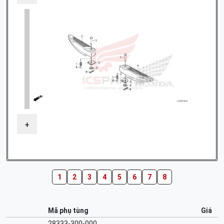
+
1
2
3
4
5
6
7
8
Mã phụ tùng
Giá
28333-300-000