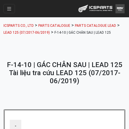
Trang Chính
>
>
>
ICSPARTS CO., LTD
PARTS CATALOGUE
PARTS CATALOGUE LEAD
Cửa Hàng
>
LEAD 125 (07/2017-06/2019)
F-14-10 | GÁC CHÂN SAU | LEAD 125
Parts Catalogue
Mã Phụ Tùng
F-14-10 | GÁC CHÂN SAU | LEAD 125
Nhóm Phụ Tùng
Tài liệu tra cứu LEAD 125 (07/2017-
Tài khoản
06/2019)
-