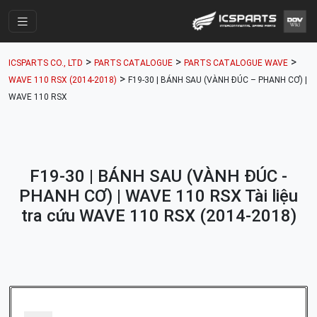
Trang Chính
>
>
>
ICSPARTS CO., LTD
PARTS CATALOGUE
PARTS CATALOGUE WAVE
Cửa Hàng
>
WAVE 110 RSX (2014-2018)
F19-30 | BÁNH SAU (VÀNH ĐÚC – PHANH CƠ) |
WAVE 110 RSX
Parts Catalogue
Mã Phụ Tùng
Nhóm Phụ Tùng
F19-30 | BÁNH SAU (VÀNH ĐÚC -
Tài khoản
PHANH CƠ) | WAVE 110 RSX Tài liệu
tra cứu WAVE 110 RSX (2014-2018)