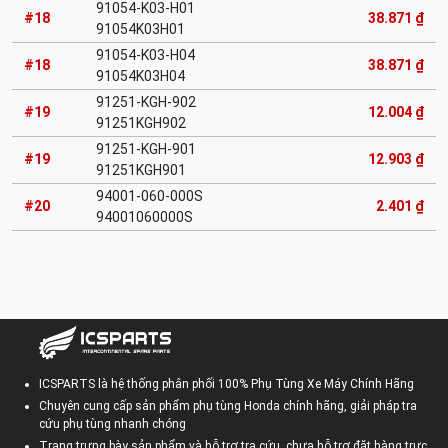
91054-K03-H01
#18
38.871 ₫
91054K03H01
91054-K03-H04
#18
38.871 ₫
91054K03H04
91251-KGH-902
#19
12.004 ₫
91251KGH902
91251-KGH-901
#19
12.903 ₫
91251KGH901
94001-060-000S
#20
2.401 ₫
94001060000S
ICSPARTS là hệ thống phân phối 100% Phụ Tùng Xe Máy Chính Hãng
Chuyên cung cấp sản phẩm phụ tùng Honda chính hãng, giải pháp tra
cứu phụ tùng nhanh chóng
Trang trưng bày sản phẩm và hỗ trợ tra cứu, chưa hỗ trợ đặt hàng trực