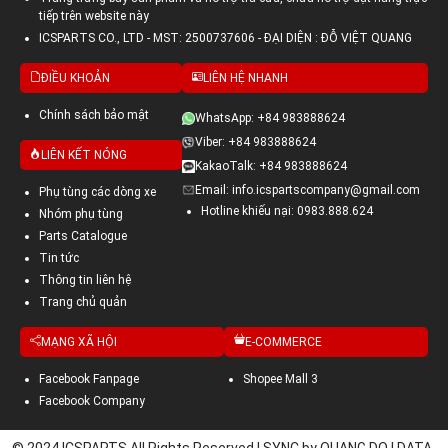
tiếp trên website này
ICSPARTS CO., LTD - MST: 2500737606 - ĐẠI DIỆN : ĐỖ VIỆT QUANG
ĐIỀU KHOẢN
LIÊN HỆ NHANH
Chính sách bảo mật
WhatsApp: +84 983888624
Viber: +84 983888624
LIÊN KẾT NÓNG
KakaoTalk: +84 983888624
Email: info.icspartscompany@gmail.com
Phụ tùng các dòng xe
Hotline khiếu nại: 0983.888.624
Nhóm phụ tùng
Parts Catalogue
Tin tức
Thông tin liên hệ
Trang chủ quản
MẠNG XÃ HỘI
E-COMMERCE
Facebook Fanpage
Shopee Mall 3
Facebook Company