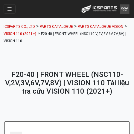
Trang Chính
>
>
>
ICSPARTS CO., LTD
PARTS CATALOGUE
PARTS CATALOGUE VISION
Cửa Hàng
>
VISION 110 (2021+)
F20-40 | FRONT WHEEL (NSC110-V,2V,3V,6V,7V,8V) |
VISION 110
Parts Catalogue
Mã Phụ Tùng
Nhóm Phụ Tùng
F20-40 | FRONT WHEEL (NSC110-
Tài khoản
V,2V,3V,6V,7V,8V) | VISION 110 Tài liệu
tra cứu VISION 110 (2021+)