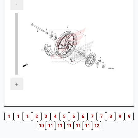
-
+
1
1
1
2
3
4
5
6
6
7
7
8
9
9
10
11
11
11
11
11
12