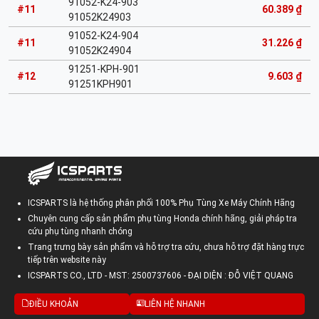
91052-K24-903
#11
60.389 ₫
91052K24903
91052-K24-904
#11
31.226 ₫
91052K24904
91251-KPH-901
#12
9.603 ₫
91251KPH901
ICSPARTS là hệ thống phân phối 100% Phụ Tùng Xe Máy Chính Hãng
Chuyên cung cấp sản phẩm phụ tùng Honda chính hãng, giải pháp tra
cứu phụ tùng nhanh chóng
Trang trưng bày sản phẩm và hỗ trợ tra cứu, chưa hỗ trợ đặt hàng trực
tiếp trên website này
ICSPARTS CO., LTD - MST: 2500737606 - ĐẠI DIỆN : ĐỖ VIỆT QUANG
ĐIỀU KHOẢN
LIÊN HỆ NHANH