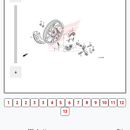
+
1
2
2
3
3
4
5
6
7
8
9
10
11
12
13