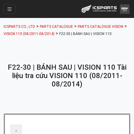
Trang Chính
>
>
>
ICSPARTS CO., LTD
PARTS CATALOGUE
PARTS CATALOGUE VISION
Cửa Hàng
>
VISION 110 (08/2011-08/2014)
F22-30 | BÁNH SAU | VISION 110
Parts Catalogue
Mã Phụ Tùng
F22-30 | BÁNH SAU | VISION 110 Tài
Nhóm Phụ Tùng
liệu tra cứu VISION 110 (08/2011-
Tài khoản
08/2014)
-