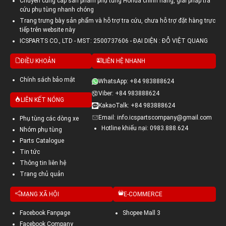
Chuyên cung cấp sản phẩm phụ tùng Honda chính hãng, giải pháp tra
cứu phụ tùng nhanh chóng
Trang trưng bày sản phẩm và hỗ trợ tra cứu, chưa hỗ trợ đặt hàng trực
tiếp trên website này
ICSPARTS CO., LTD - MST: 2500737606 - ĐẠI DIỆN : ĐỖ VIỆT QUANG
ĐIỀU KHOẢN
LIÊN HỆ NHANH
Chính sách bảo mật
WhatsApp: +84 983888624
Viber: +84 983888624
LIÊN KẾT NÓNG
KakaoTalk: +84 983888624
Email: info.icspartscompany@gmail.com
Phụ tùng các dòng xe
Hotline khiếu nại: 0983.888.624
Nhóm phụ tùng
Parts Catalogue
Tin tức
Thông tin liên hệ
Trang chủ quản
MẠNG XÃ HỘI
E-COMMERCE
Facebook Fanpage
Shopee Mall 3
Facebook Company