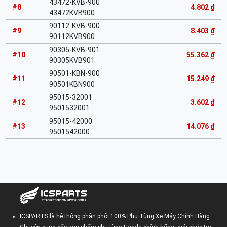
43472-KVB-900
#8
4.802 ₫
43472KVB900
90112-KVB-900
#9
8.403 ₫
90112KVB900
90305-KVB-901
#10
55.362 ₫
90305KVB901
90501-KBN-900
#11
15.249 ₫
90501KBN900
95015-32001
#12
3.602 ₫
9501532001
95015-42000
#13
14.076 ₫
9501542000
ICSPARTS là hệ thống phân phối 100% Phụ Tùng Xe Máy Chính Hãng