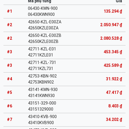
Mã phụ tùng
Giá
06430-KWN-900
#1
135.294 ₫
06430KWN900
42650-KZL-E00ZA
#2
2.050.947 ₫
42650KZLE00ZA
42650-KZL-E00ZB
#2
2.080.528 ₫
42650KZLE00ZB
42711-KZL-E01
#3
453.345 ₫
42711KZLE01
42711-KZL-731
#3
425.589 ₫
42711KZL731
42753-KBN-902
#4
31.922 ₫
42753KBN902
43141-KWN-930
#5
47.417 ₫
43141KWN930
43151-329-000
#6
8.403 ₫
43151329000
43410-KVB-900
#7
34.202 ₫
43410KVB900