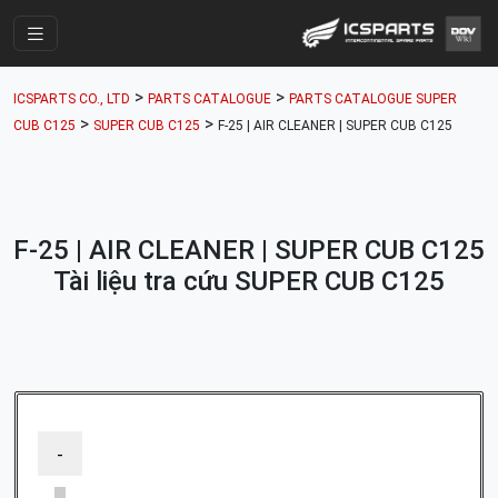
Trang Chính
>
>
ICSPARTS CO., LTD
PARTS CATALOGUE
PARTS CATALOGUE SUPER
Cửa Hàng
>
>
CUB C125
SUPER CUB C125
F-25 | AIR CLEANER | SUPER CUB C125
Parts Catalogue
Mã Phụ Tùng
F-25 | AIR CLEANER | SUPER CUB C125
Nhóm Phụ Tùng
Tài liệu tra cứu SUPER CUB C125
Tài khoản
-