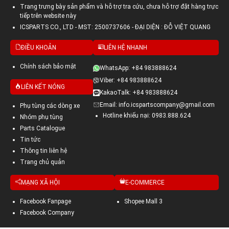
Trang trưng bày sản phẩm và hỗ trợ tra cứu, chưa hỗ trợ đặt hàng trực
tiếp trên website này
ICSPARTS CO., LTD - MST: 2500737606 - ĐẠI DIỆN : ĐỖ VIỆT QUANG
ĐIỀU KHOẢN
LIÊN HỆ NHANH
Chính sách bảo mật
WhatsApp: +84 983888624
Viber: +84 983888624
LIÊN KẾT NÓNG
KakaoTalk: +84 983888624
Email: info.icspartscompany@gmail.com
Phụ tùng các dòng xe
Hotline khiếu nại: 0983.888.624
Nhóm phụ tùng
Parts Catalogue
Tin tức
Thông tin liên hệ
Trang chủ quản
MẠNG XÃ HỘI
E-COMMERCE
Facebook Fanpage
Shopee Mall 3
Facebook Company