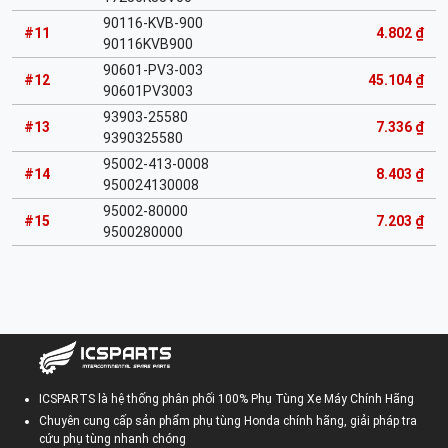
90116-KVB-900
#11
4.802 ₫
90116KVB900
90601-PV3-003
#12
45.104 ₫
90601PV3003
93903-25580
#13
7.336 ₫
9390325580
95002-413-0008
#14
8.403 ₫
950024130008
95002-80000
#15
7.203 ₫
9500280000
ICSPARTS là hệ thống phân phối 100% Phụ Tùng Xe Máy Chính Hãng
Chuyên cung cấp sản phẩm phụ tùng Honda chính hãng, giải pháp tra
cứu phụ tùng nhanh chóng