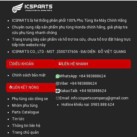
ICSPARTS là hệ thống phân phối 100% Phụ Tùng Xe Máy Chính Hãng
Chuyên cung cấp sản phẩm phụ tùng Honda chính hãng, giải pháp tra
cứu phụ tùng nhanh chóng
Trang trưng bày sản phẩm và hỗ trợ tra cứu, chưa hỗ trợ đặt hàng trực
tiếp trên website này
ICSPARTS CO., LTD - MST: 2500737606 - ĐẠI DIỆN : ĐỖ VIỆT QUANG
ĐIỀU KHOẢN
LIÊN HỆ NHANH
Chính sách bảo mật
WhatsApp: +84 983888624
Viber: +84 983888624
LIÊN KẾT NÓNG
KakaoTalk: +84 983888624
Email: info.icspartscompany@gmail.com
Phụ tùng các dòng xe
Hotline khiếu nại: 0983.888.624
Nhóm phụ tùng
Parts Catalogue
Tin tức
Thông tin liên hệ
Trang chủ quản