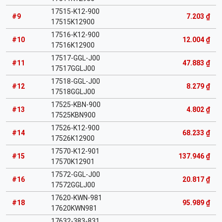
17515-K12-900
#9
7.203 ₫
17515K12900
17516-K12-900
#10
12.004 ₫
17516K12900
17517-GGL-J00
#11
47.883 ₫
17517GGLJ00
17518-GGL-J00
#12
8.279 ₫
17518GGLJ00
17525-KBN-900
#13
4.802 ₫
17525KBN900
17526-K12-900
#14
68.233 ₫
17526K12900
17570-K12-901
#15
137.946 ₫
17570K12901
17572-GGL-J00
#16
20.817 ₫
17572GGLJ00
17620-KWN-981
#18
95.989 ₫
17620KWN981
17632-383-831