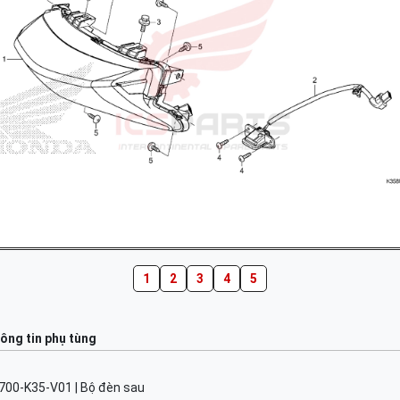
1
2
3
4
5
ông tin phụ tùng
700-K35-V01 | Bộ đèn sau