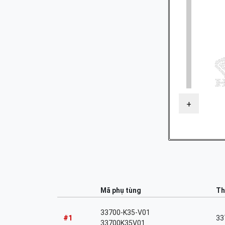
+
Mã phụ tùng
Th
33700-K35-V01
#1
33
33700K35V01