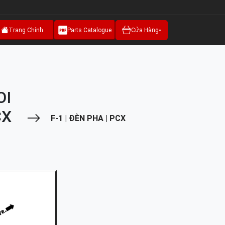
Trang Chính
Parts Catalogue
Cửa Hàng
OI
CX
F-1 | ĐÈN PHA | PCX