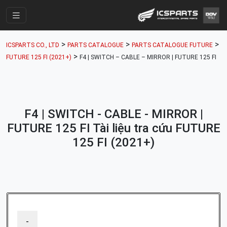
Trang Chính
>
>
>
ICSPARTS CO., LTD
PARTS CATALOGUE
PARTS CATALOGUE FUTURE
Cửa Hàng
>
FUTURE 125 FI (2021+)
F4 | SWITCH – CABLE – MIRROR | FUTURE 125 FI
Parts Catalogue
Mã Phụ Tùng
F4 | SWITCH - CABLE - MIRROR |
Nhóm Phụ Tùng
FUTURE 125 FI Tài liệu tra cứu FUTURE
Tài khoản
125 FI (2021+)
-