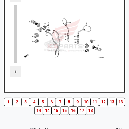
+
1
2
3
4
5
6
7
8
9
10
11
12
13
13
14
14
15
15
16
17
18