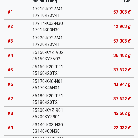
Mã phụ tùng
Giá
17910-K73-V41
#1
57.003 ₫
17910K73V41
17914-K03-N30
#2
12.903 ₫
17914K03N30
17920-K73-V41
#3
57.003 ₫
17920K73V41
35150-KYZ-V02
#4
36.482 ₫
35150KYZV02
35160-K20-T21
#5
37.622 ₫
35160K20T21
35170-K46-N01
#6
43.947 ₫
35170K46N01
35180-K20-T21
#7
37.622 ₫
35180K20T21
35200-KYZ-901
#8
45.602 ₫
35200KYZ901
53140-K03-N30
#9
22.032 ₫
53140K03N30