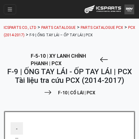
Trang Chính
>
>
>
ICSPARTS CO., LTD
PARTS CATALOGUE
PARTS CATALOGUE PCX
PCX
Cửa Hàng
>
(2014-2017)
F-9 | ỐNG TAY LÁI – ỐP TAY LÁI | PCX
Parts Catalogue
F-5-10 | XY LANH CHÍNH
Mã Phụ Tùng
PHANH | PCX
Nhóm Phụ Tùng
F-9 | ỐNG TAY LÁI - ỐP TAY LÁI | PCX
Tài liệu tra cứu PCX (2014-2017)
Tài khoản
F-10 | CỔ LÁI | PCX
-