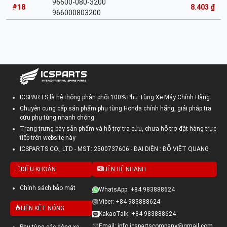
96600-080-3200
#18
8.403 ₫
966000803200
ICSPARTS là hệ thống phân phối 100% Phụ Tùng Xe Máy Chính Hãng
Chuyên cung cấp sản phẩm phụ tùng Honda chính hãng, giải pháp tra
cứu phụ tùng nhanh chóng
Trang trưng bày sản phẩm và hỗ trợ tra cứu, chưa hỗ trợ đặt hàng trực
tiếp trên website này
ICSPARTS CO., LTD - MST: 2500737606 - ĐẠI DIỆN : ĐỖ VIỆT QUANG
ĐIỀU KHOẢN
LIÊN HỆ NHANH
Chính sách bảo mật
WhatsApp: +84 983888624
Viber: +84 983888624
LIÊN KẾT NÓNG
KakaoTalk: +84 983888624
Email: info.icspartscompany@gmail.com