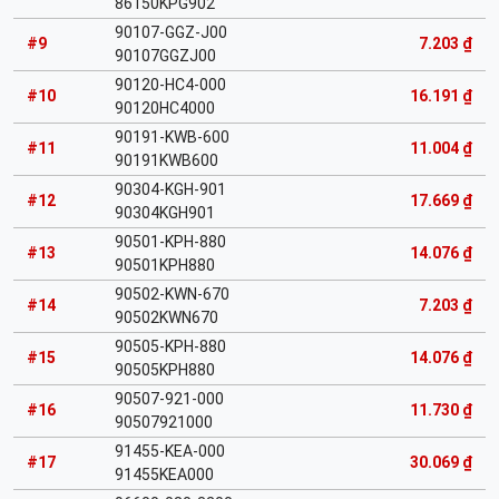
86150KPG902
90107-GGZ-J00
#9
7.203 ₫
90107GGZJ00
90120-HC4-000
#10
16.191 ₫
90120HC4000
90191-KWB-600
#11
11.004 ₫
90191KWB600
90304-KGH-901
#12
17.669 ₫
90304KGH901
90501-KPH-880
#13
14.076 ₫
90501KPH880
90502-KWN-670
#14
7.203 ₫
90502KWN670
90505-KPH-880
#15
14.076 ₫
90505KPH880
90507-921-000
#16
11.730 ₫
90507921000
91455-KEA-000
#17
30.069 ₫
91455KEA000