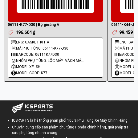
06111-K77-D30 | Bộ gioăng A
06111-K44-J50 
196.604 ₫
99.459 ₫
ENG: GASKET KIT A
ENG: GASKE
MÃ PHỤ TÙNG: 06111-K77-D30
MÃ PHỤ TÙ
BARCODE: 06111K77D30
BARCODE:
NHÓM PHỤ TÙNG: LỐC MÁY -VÁCH MÁY - GIOĂNG MÁY
MODEL XE: SH
MODEL XE:
MODEL CODE: K77
MODEL CO
ICSPARTS là hệ thống phân phối 100% Phụ Tùng Xe Máy Chính Hãng
Chuyên cung cấp sản phẩm phụ tùng Honda chính hãng, giải pháp tra
cứu phụ tùng nhanh chóng