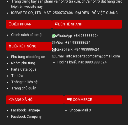
Trang trưng bày sản phẩm và hỗ trợ tra cứu, chưa hỗ trợ đặt hàng trực
tiếp trên website này
ICSPARTS CO., LTD - MST: 2500737606 - ĐẠI DIỆN : ĐỖ VIỆT QUANG
ĐIỀU KHOẢN
LIÊN HỆ NHANH
Chính sách bảo mật
WhatsApp: +84 983888624
Viber: +84 983888624
LIÊN KẾT NÓNG
KakaoTalk: +84 983888624
Email: info.icspartscompany@gmail.com
Phụ tùng các dòng xe
Hotline khiếu nại: 0983.888.624
Nhóm phụ tùng
Parts Catalogue
Tin tức
Thông tin liên hệ
Trang chủ quản
MẠNG XÃ HỘI
E-COMMERCE
Facebook Fanpage
Shopee Mall 3
Facebook Company