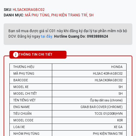
SKU:
HLSACK0RAGBC02
DANH MỤC:
MÃ PHỤ TÙNG
,
PHỤ KIỆN TRANG TRÍ
,
SH
Bạn sẽ mua được giá sỉ C01 này khi đăng ký đại lý tại phần mềm nội bộ
DOV. Đăng ký ngay
tại đây
.
Hotline Quang Do: 0983888624
THÔNG TIN CHI TIẾT
THƯƠNG HIỆU
HONDA
MÃ PHỤ TÙNG
HLSAC-K0R-AGBC02
BARCODE
HLSACK0RAGBC02
MODEL XE
SH
MODEL CHI TIẾT
SH
TÊN TIẾNG VIỆT
Ốp tay dắt sau (chrome)
ENG NAME
GRAB BAR COVER (CHROME)
TIÊU CHUẨN
TCCS: 01|2008|HVN
MODEL CODE
K0R
LOẠI XE
XE GA
NHÓM PHỤ TÙNG
PHỤ KIỆN TRANG TRÍ