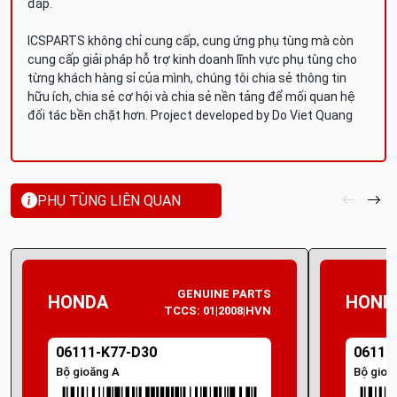
đáp.
ICSPARTS không chỉ cung cấp, cung ứng phụ tùng mà còn
cung cấp giải pháp hỗ trợ kinh doanh lĩnh vực phụ tùng cho
từng khách hàng sỉ của mình, chúng tôi chia sẻ thông tin
hữu ích, chia sẻ cơ hội và chia sẻ nền tảng để mối quan hệ
đối tác bền chặt hơn. Project developed by Do Viet Quang
PHỤ TÙNG LIÊN QUAN
GENUINE PARTS
HONDA
HOND
TCCS: 01|2008|HVN
06111-K77-D30
06111
Bộ gioăng A
Bộ gioă