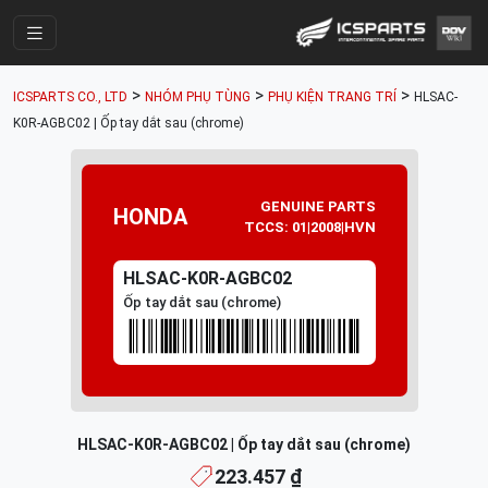
Trang Chính
>
>
>
ICSPARTS CO., LTD
NHÓM PHỤ TÙNG
PHỤ KIỆN TRANG TRÍ
HLSAC-
Cửa Hàng
K0R-AGBC02 | Ốp tay dắt sau (chrome)
Parts Catalogue
Mã Phụ Tùng
GENUINE PARTS
HONDA
TCCS: 01|2008|HVN
Nhóm Phụ Tùng
HLSAC-K0R-AGBC02
Tài khoản
Ốp tay dắt sau (chrome)
HLSAC-K0R-AGBC02 | Ốp tay dắt sau (chrome)
223.457 ₫