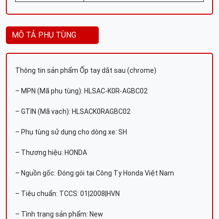
MÔ TẢ PHỤ TÙNG
Thông tin sản phẩm Ốp tay dắt sau (chrome)
– MPN (Mã phụ tùng): HLSAC-K0R-AGBC02
– GTIN (Mã vạch): HLSACK0RAGBC02
– Phụ tùng sử dụng cho dòng xe: SH
– Thương hiệu: HONDA
– Nguồn gốc: Đóng gói tại Công Ty Honda Việt Nam
– Tiêu chuẩn: TCCS: 01|2008|HVN
– Tình trạng sản phẩm: New