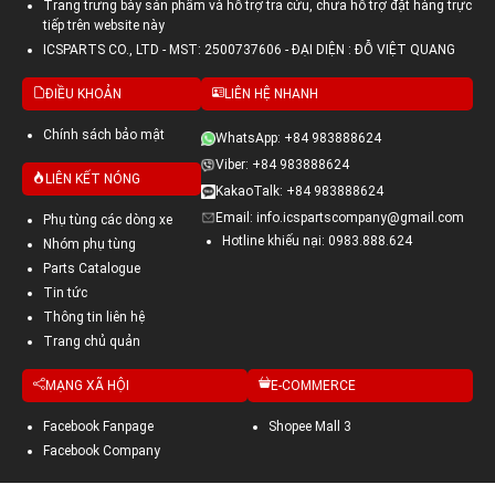
Trang trưng bày sản phẩm và hỗ trợ tra cứu, chưa hỗ trợ đặt hàng trực
tiếp trên website này
ICSPARTS CO., LTD - MST: 2500737606 - ĐẠI DIỆN : ĐỖ VIỆT QUANG
ĐIỀU KHOẢN
LIÊN HỆ NHANH
Chính sách bảo mật
WhatsApp: +84 983888624
Viber: +84 983888624
LIÊN KẾT NÓNG
KakaoTalk: +84 983888624
Email: info.icspartscompany@gmail.com
Phụ tùng các dòng xe
Hotline khiếu nại: 0983.888.624
Nhóm phụ tùng
Parts Catalogue
Tin tức
Thông tin liên hệ
Trang chủ quản
MẠNG XÃ HỘI
E-COMMERCE
Facebook Fanpage
Shopee Mall 3
Facebook Company