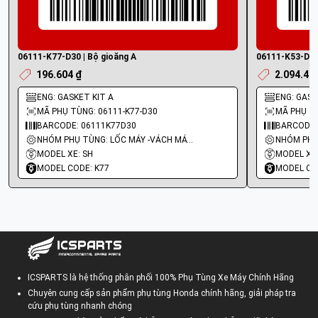
06111-K77-D30 | Bộ gioăng A
06111-K53-D00 
196.604 ₫
2.094.40
ENG: GASKET KIT A
ENG: GASK
MÃ PHỤ TÙNG: 06111-K77-D30
MÃ PHỤ TÙ
BARCODE: 06111K77D30
BARCODE:
NHÓM PHỤ TÙNG: LỐC MÁY -VÁCH MÁY - GIOĂNG MÁY
MODEL XE: SH
MODEL XE:
MODEL CODE: K77
MODEL CO
ICSPARTS là hệ thống phân phối 100% Phụ Tùng Xe Máy Chính Hãng
Chuyên cung cấp sản phẩm phụ tùng Honda chính hãng, giải pháp tra
cứu phụ tùng nhanh chóng