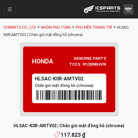
Trang Chính
>
>
>
ICSPARTS CO., LTD
NHÓM PHỤ TÙNG
PHỤ KIỆN TRANG TRÍ
HLSAC-
Cửa Hàng
K0R-AMTV02 | Chắn gió mặt đồng hồ (chrome)
Parts Catalogue
Mã Phụ Tùng
GENUINE PARTS
HONDA
TCCS: 01|2008|HVN
Nhóm Phụ Tùng
HLSAC-K0R-AMTV02
Tài khoản
Chắn gió mặt đồng hồ (chrome)
HLSAC-K0R-AMTV02 | Chắn gió mặt đồng hồ (chrome)
117.823 ₫