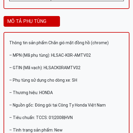
MÔ TẢ PHỤ TÙNG
Thông tin sản phẩm Chắn gió mặt đồng hồ (chrome)
– MPN (Mã phụ tùng): HLSAC-K0R-AMTV02
– GTIN (Mã vạch): HLSACK0RAMTV02
– Phụ tùng sử dụng cho dòng xe: SH
– Thương hiệu: HONDA
– Nguồn gốc: Đóng gói tại Công Ty Honda Việt Nam
– Tiêu chuẩn: TCCS: 01|2008|HVN
– Tình trạng sản phẩm: New