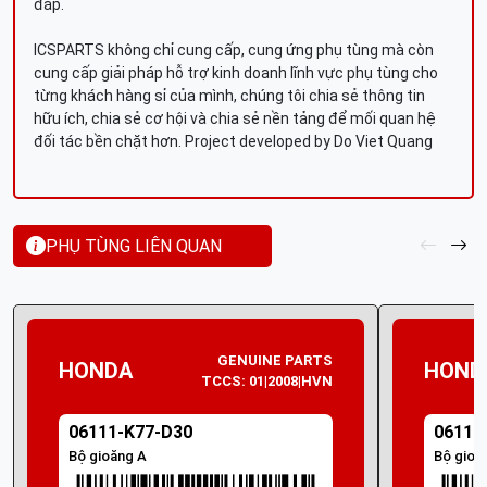
đáp.
ICSPARTS không chỉ cung cấp, cung ứng phụ tùng mà còn
cung cấp giải pháp hỗ trợ kinh doanh lĩnh vực phụ tùng cho
từng khách hàng sỉ của mình, chúng tôi chia sẻ thông tin
hữu ích, chia sẻ cơ hội và chia sẻ nền tảng để mối quan hệ
đối tác bền chặt hơn. Project developed by Do Viet Quang
PHỤ TÙNG LIÊN QUAN
GENUINE PARTS
HONDA
HOND
TCCS: 01|2008|HVN
06111-K77-D30
06111
Bộ gioăng A
Bộ gioă