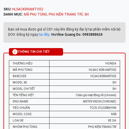
SKU:
HLSACK0RAMTV02
DANH MỤC:
MÃ PHỤ TÙNG
,
PHỤ KIỆN TRANG TRÍ
,
SH
Bạn sẽ mua được giá sỉ C01 này khi đăng ký đại lý tại phần mềm nội bộ
DOV. Đăng ký ngay
tại đây
.
Hotline Quang Do: 0983888624
THÔNG TIN CHI TIẾT
THƯƠNG HIỆU
HONDA
MÃ PHỤ TÙNG
HLSAC-K0R-AMTV02
BARCODE
HLSACK0RAMTV02
MODEL XE
SH
MODEL CHI TIẾT
SH
TÊN TIẾNG VIỆT
Chắn gió mặt đồng hồ (chrome)
ENG NAME
METER VISOR (CHROME)
TIÊU CHUẨN
TCCS: 01|2008|HVN
MODEL CODE
K0R
LOẠI XE
XE GA
NHÓM PHỤ TÙNG
PHỤ KIỆN TRANG TRÍ