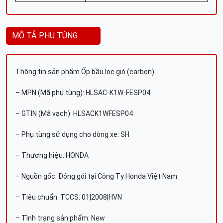
MÔ TẢ PHỤ TÙNG
Thông tin sản phẩm Ốp bầu lọc gió (carbon)
– MPN (Mã phụ tùng): HLSAC-K1W-FESP04
– GTIN (Mã vạch): HLSACK1WFESP04
– Phụ tùng sử dụng cho dòng xe: SH
– Thương hiệu: HONDA
– Nguồn gốc: Đóng gói tại Công Ty Honda Việt Nam
– Tiêu chuẩn: TCCS: 01|2008|HVN
– Tình trạng sản phẩm: New