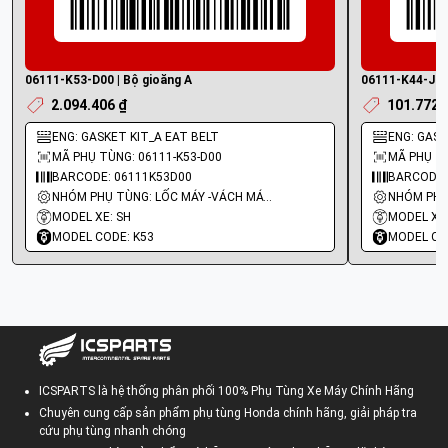
06111-K53-D00 | Bộ gioăng A
06111-K44-J01 
2.094.406 ₫
101.772 
ENG: GASKET KIT_A EAT BELT
ENG: GASKE
MÃ PHỤ TÙNG: 06111-K53-D00
MÃ PHỤ TÙ
BARCODE: 06111K53D00
BARCODE:
NHÓM PHỤ TÙNG: LỐC MÁY -VÁCH MÁY - GIOĂNG MÁY
MODEL XE: SH
MODEL XE:
MODEL CODE: K53
MODEL CO
ICSPARTS là hệ thống phân phối 100% Phụ Tùng Xe Máy Chính Hãng
Chuyên cung cấp sản phẩm phụ tùng Honda chính hãng, giải pháp tra
cứu phụ tùng nhanh chóng