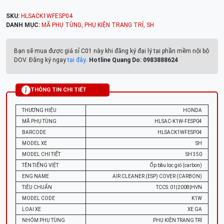
SKU:
HLSACK1WFESP04
DANH MỤC:
MÃ PHỤ TÙNG
,
PHỤ KIỆN TRANG TRÍ
,
SH
Bạn sẽ mua được giá sỉ C01 này khi đăng ký đại lý tại phần mềm nội bộ
DOV. Đăng ký ngay
tại đây
.
Hotline Quang Do: 0983888624
THÔNG TIN CHI TIẾT
THƯƠNG HIỆU
HONDA
MÃ PHỤ TÙNG
HLSAC-K1W-FESP04
BARCODE
HLSACK1WFESP04
MODEL XE
SH
MODEL CHI TIẾT
SH 350
TÊN TIẾNG VIỆT
Ốp bầu lọc gió (carbon)
ENG NAME
AIR CLEANER (ESP) COVER (CARBON)
TIÊU CHUẨN
TCCS: 01|2008|HVN
MODEL CODE
K1W
LOẠI XE
XE GA
NHÓM PHỤ TÙNG
PHỤ KIỆN TRANG TRÍ