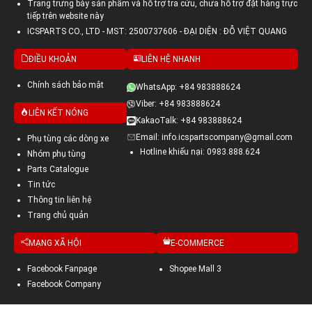
Trang trưng bày sản phẩm và hỗ trợ tra cứu, chưa hỗ trợ đặt hàng trực
tiếp trên website này
ICSPARTS CO., LTD - MST: 2500737606 - ĐẠI DIỆN : ĐỖ VIỆT QUANG
ĐIỀU KHOẢN
LIÊN HỆ NHANH
Chính sách bảo mật
WhatsApp: +84 983888624
Viber: +84 983888624
LIÊN KẾT NÓNG
KakaoTalk: +84 983888624
Email: info.icspartscompany@gmail.com
Phụ tùng các dòng xe
Hotline khiếu nại: 0983.888.624
Nhóm phụ tùng
Parts Catalogue
Tin tức
Thông tin liên hệ
Trang chủ quản
MẠNG XÃ HỘI
E-COMMERCE
Facebook Fanpage
Shopee Mall 3
Facebook Company