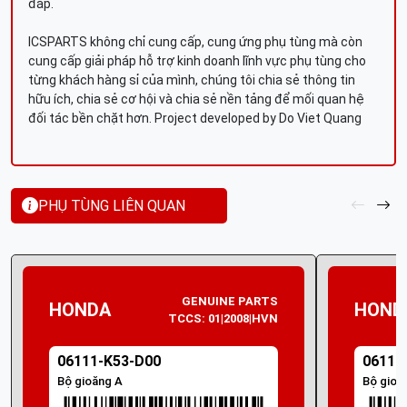
đáp.
ICSPARTS không chỉ cung cấp, cung ứng phụ tùng mà còn
cung cấp giải pháp hỗ trợ kinh doanh lĩnh vực phụ tùng cho
từng khách hàng sỉ của mình, chúng tôi chia sẻ thông tin
hữu ích, chia sẻ cơ hội và chia sẻ nền tảng để mối quan hệ
đối tác bền chặt hơn. Project developed by Do Viet Quang
PHỤ TÙNG LIÊN QUAN
GENUINE PARTS
HONDA
HOND
TCCS: 01|2008|HVN
06111-K53-D00
06111
Bộ gioăng A
Bộ gioă