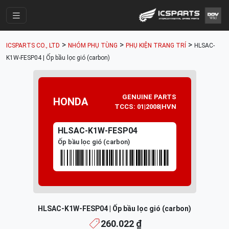
Trang Chính
>
>
>
ICSPARTS CO., LTD
NHÓM PHỤ TÙNG
PHỤ KIỆN TRANG TRÍ
HLSAC-
Cửa Hàng
K1W-FESP04 | Ốp bầu lọc gió (carbon)
Parts Catalogue
Mã Phụ Tùng
GENUINE PARTS
HONDA
TCCS: 01|2008|HVN
Nhóm Phụ Tùng
HLSAC-K1W-FESP04
Tài khoản
Ốp bầu lọc gió (carbon)
HLSAC-K1W-FESP04 | Ốp bầu lọc gió (carbon)
260.022 ₫