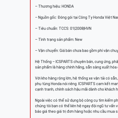
– Thương hiệu: HONDA
– Nguồn gốc: Đóng gói tại Công Ty Honda Việt N
– Tiêu chuẩn: TCCS: 01|2008|HVN
– Tình trạng sản phẩm: New
– Vận chuyển: Giá bán chưa bao gồm phí vận chu
Hệ Thống – ICSPARTS chuyên bán, cung ứng, phâ
sản phẩm là hàng chính hãng, sẵn sàng xuất hóa 
Với kho hàng rộng lớn, hệ thống xe vận tải có sẵ
phụ tùng Honda nói riêng. ICSPARTS cam kết man
cạnh tranh, chính sách hậu mãi dành cho khách h
Ngoài việc có thể sử dụng bộ công cụ tìm kiếm p
chúng tôi bạn có thể liên hệ ngay đội ngũ tư vấn 
báo giá theo giá trị đơn hàng hoặc nhu cầu mua s