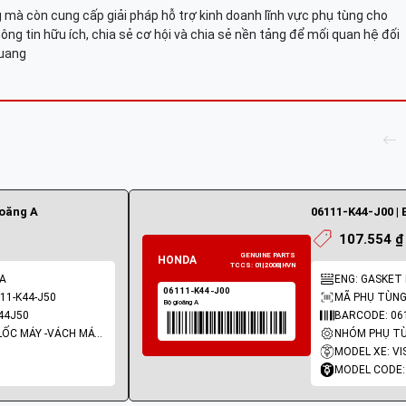
mà còn cung cấp giải pháp hỗ trợ kinh doanh lĩnh vực phụ tùng cho
ông tin hữu ích, chia sẻ cơ hội và chia sẻ nền tảng để mối quan hệ đối
Quang
ioăng A
06111-K44-J00 | 
107.554 ₫
 A
ENG: GASKET K
11-K44-J50
MÃ PHỤ TÙNG:
44J50
BARCODE: 06
NHÓM PHỤ TÙNG: LỐC MÁY -VÁCH MÁY - GIOĂNG MÁY
MODEL XE: VI
MODEL CODE: