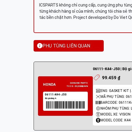
ICSPARTS không chỉ cung cấp, cung ứng phụ tùng 
từng khách hàng sỉ của mình, chúng tôi chia sẻ th
tác bền chặt hơn. Project developed by Do Viet 
PHỤ TÙNG LIÊN QUAN
06111-K44-J50 | Bộ g
99.459 ₫
ENG: GASKET KIT |
MÃ PHỤ TÙNG: 061
BARCODE: 06111K
MODEL XE: VISION
MODEL CODE: K44