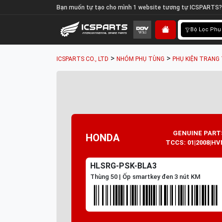
Bạn muốn tự tạo cho mình 1 website tương tự ICSPARTS?
Bộ Lọc Phụ
>
>
ICSPARTS CO., LTD
NHÓM PHỤ TÙNG
PHỤ KIỆN TRANG 
GENUINE PART
HONDA
TCCS: 01|2008|HV
HLSRG-PSK-BLA3
Thùng 50 | Ốp smartkey đen 3 nút KM