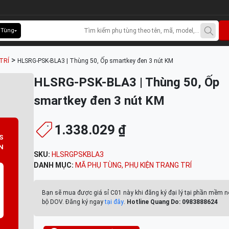
 Tùng
>
TRÍ
HLSRG-PSK-BLA3 | Thùng 50, Ốp smartkey đen 3 nút KM
HLSRG-PSK-BLA3 | Thùng 50, Ốp
smartkey đen 3 nút KM
1.338.029 ₫
S
N
SKU:
HLSRGPSKBLA3
DANH MỤC:
MÃ PHỤ TÙNG
,
PHỤ KIỆN TRANG TRÍ
Bạn sẽ mua được giá sỉ C01 này khi đăng ký đại lý tại phần mềm n
bộ DOV. Đăng ký ngay
tại đây
.
Hotline Quang Do: 0983888624