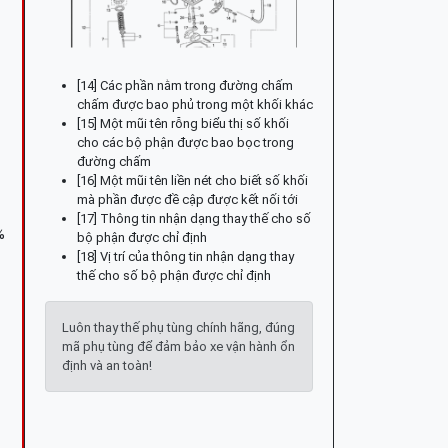
[14] Các phần nằm trong đường chấm
chấm được bao phủ trong một khối khác
[15] Một mũi tên rỗng biểu thị số khối
cho các bộ phận được bao bọc trong
đường chấm
[16] Một mũi tên liền nét cho biết số khối
mà phần được đề cập được kết nối tới
[17] Thông tin nhận dạng thay thế cho số
%
bộ phận được chỉ định
[18] Vị trí của thông tin nhận dạng thay
thế cho số bộ phận được chỉ định
Luôn thay thế phụ tùng chính hãng, đúng
mã phụ tùng để đảm bảo xe vận hành ổn
định và an toàn!