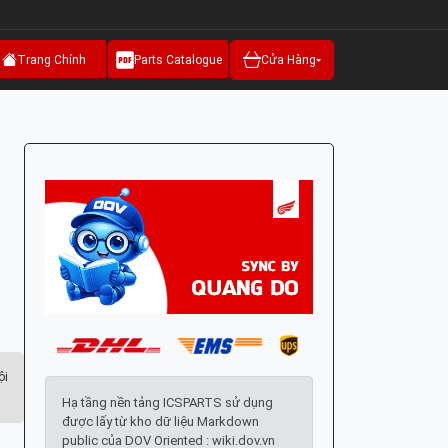
Trang Chính
Parts Catalogue
Cửa Hàng
ội
Hạ tầng nền tảng ICSPARTS sử dụng
được lấy từ kho dữ liệu Markdown
public của DOV Oriented : wiki.dov.vn