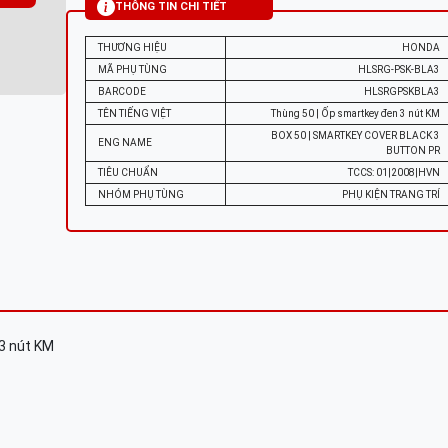
THÔNG TIN CHI TIẾT
THƯƠNG HIỆU
HONDA
MÃ PHỤ TÙNG
HLSRG-PSK-BLA3
BARCODE
HLSRGPSKBLA3
TÊN TIẾNG VIỆT
Thùng 50 | Ốp smartkey đen 3 nút KM
BOX 50 | SMARTKEY COVER BLACK 3
ENG NAME
BUTTON PR
TIÊU CHUẨN
TCCS: 01|2008|HVN
NHÓM PHỤ TÙNG
PHỤ KIỆN TRANG TRÍ
3 nút KM