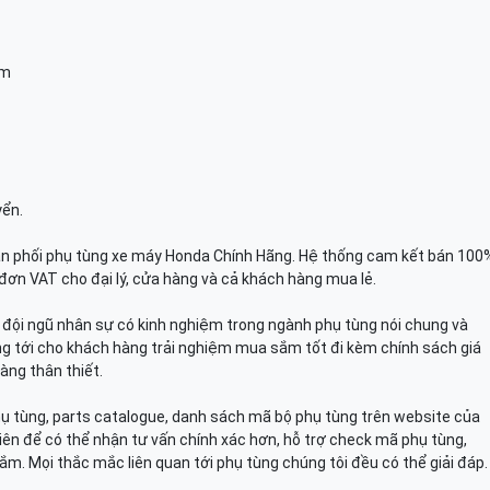
am
yển.
n phối phụ tùng xe máy Honda Chính Hãng. Hệ thống cam kết bán 100
đơn VAT cho đại lý, cửa hàng và cả khách hàng mua lẻ.
n, đội ngũ nhân sự có kinh nghiệm trong ngành phụ tùng nói chung và
g tới cho khách hàng trải nghiệm mua sắm tốt đi kèm chính sách giá
àng thân thiết.
hụ tùng, parts catalogue, danh sách mã bộ phụ tùng trên website của
viên để có thể nhận tư vấn chính xác hơn, hỗ trợ check mã phụ tùng,
ắm. Mọi thắc mắc liên quan tới phụ tùng chúng tôi đều có thể giải đáp.