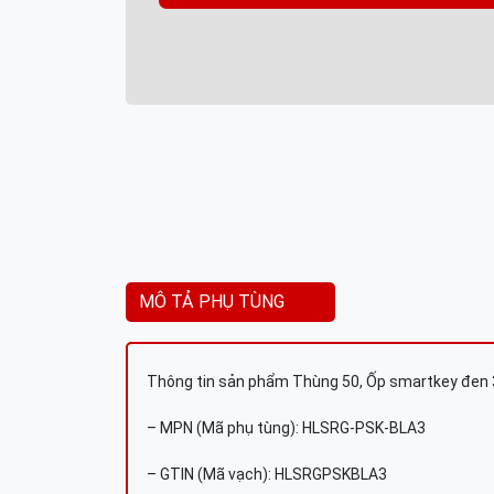
MÔ TẢ PHỤ TÙNG
Thông tin sản phẩm Thùng 50, Ốp smartkey đen 
– MPN (Mã phụ tùng): HLSRG-PSK-BLA3
– GTIN (Mã vạch): HLSRGPSKBLA3