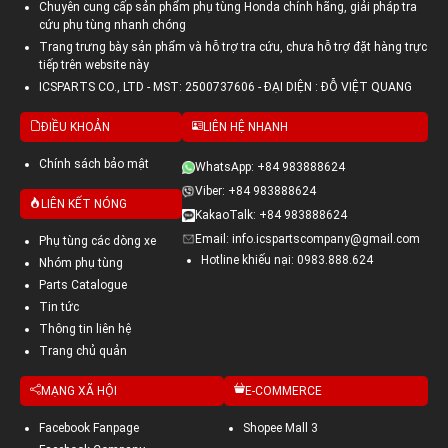
Chuyên cung cấp sản phẩm phụ tùng Honda chính hãng, giải pháp tra
cứu phụ tùng nhanh chóng
Trang trưng bày sản phẩm và hỗ trợ tra cứu, chưa hỗ trợ đặt hàng trực
tiếp trên website này
ICSPARTS CO., LTD - MST: 2500737606 - ĐẠI DIỆN : ĐỖ VIỆT QUANG
ĐIỀU KHOẢN
LIÊN HỆ NHANH
Chính sách bảo mật
WhatsApp: +84 983888624
Viber: +84 983888624
LIÊN KẾT NÓNG
KakaoTalk: +84 983888624
Email: info.icspartscompany@gmail.com
Phụ tùng các dòng xe
Hotline khiếu nại: 0983.888.624
Nhóm phụ tùng
Parts Catalogue
Tin tức
Thông tin liên hệ
Trang chủ quản
MẠNG XÃ HỘI
E-COMMERCE
Facebook Fanpage
Shopee Mall 3