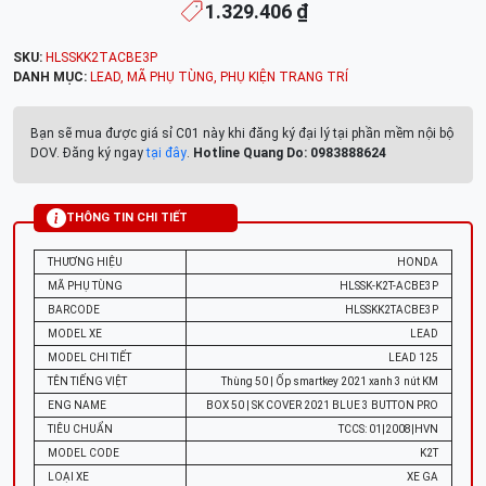
1.329.406 ₫
SKU:
HLSSKK2TACBE3P
DANH MỤC:
LEAD
,
MÃ PHỤ TÙNG
,
PHỤ KIỆN TRANG TRÍ
Bạn sẽ mua được giá sỉ C01 này khi đăng ký đại lý tại phần mềm nội bộ
DOV. Đăng ký ngay
tại đây
.
Hotline Quang Do: 0983888624
THÔNG TIN CHI TIẾT
THƯƠNG HIỆU
HONDA
MÃ PHỤ TÙNG
HLSSK-K2T-ACBE3P
BARCODE
HLSSKK2TACBE3P
MODEL XE
LEAD
MODEL CHI TIẾT
LEAD 125
TÊN TIẾNG VIỆT
Thùng 50 | Ốp smartkey 2021 xanh 3 nút KM
ENG NAME
BOX 50 | SK COVER 2021 BLUE 3 BUTTON PRO
TIÊU CHUẨN
TCCS: 01|2008|HVN
MODEL CODE
K2T
LOẠI XE
XE GA