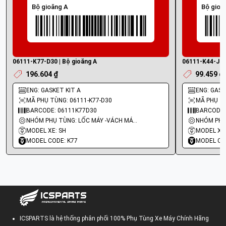
Bộ gioăng A
Bộ gioă
06111-K77-D30 | Bộ gioăng A
06111-K44-J50 
196.604 ₫
99.459 ₫
ENG: GASKET KIT A
ENG: GASKE
MÃ PHỤ TÙNG: 06111-K77-D30
MÃ PHỤ TÙ
BARCODE: 06111K77D30
BARCODE:
NHÓM PHỤ TÙNG: LỐC MÁY -VÁCH MÁY - GIOĂNG MÁY
MODEL XE: SH
MODEL XE:
MODEL CODE: K77
MODEL CO
ICSPARTS là hệ thống phân phối 100% Phụ Tùng Xe Máy Chính Hãng