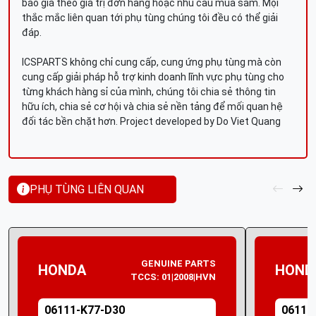
báo giá theo giá trị đơn hàng hoặc nhu cầu mua sắm. Mọi
thắc mắc liên quan tới phụ tùng chúng tôi đều có thể giải
đáp.
ICSPARTS không chỉ cung cấp, cung ứng phụ tùng mà còn
cung cấp giải pháp hỗ trợ kinh doanh lĩnh vực phụ tùng cho
từng khách hàng sỉ của mình, chúng tôi chia sẻ thông tin
hữu ích, chia sẻ cơ hội và chia sẻ nền tảng để mối quan hệ
đối tác bền chặt hơn. Project developed by Do Viet Quang
PHỤ TÙNG LIÊN QUAN
GENUINE PARTS
HONDA
HOND
TCCS: 01|2008|HVN
06111-K77-D30
06111