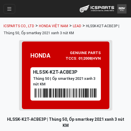
Trang Chính
>
>
>
ICSPARTS CO., LTD
HONDA VIỆT NAM
LEAD
HLSSK-K2T-ACBE3P |
Cửa Hàng
Thùng 50, Ốp smartkey 2021 xanh 3 nút KM
Parts Catalogue
GENUINE PARTS
Mã Phụ Tùng
HONDA
TCCS: 01|2008|HVN
Nhóm Phụ Tùng
HLSSK-K2T-ACBE3P
Tài khoản
Thùng 50 | Ốp smartkey 2021 xanh 3
nút KM
HLSSK-K2T-ACBE3P | Thùng 50, Ốp smartkey 2021 xanh 3 nút
KM