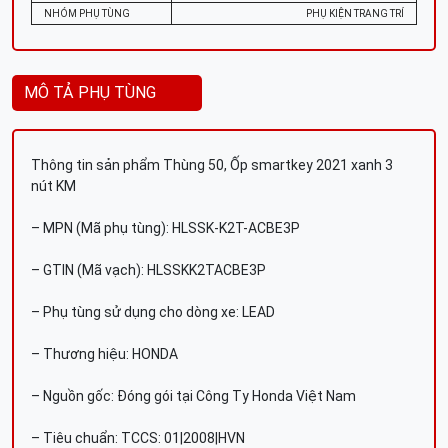
NHÓM PHỤ TÙNG
PHỤ KIỆN TRANG TRÍ
MÔ TẢ PHỤ TÙNG
Thông tin sản phẩm Thùng 50, Ốp smartkey 2021 xanh 3
nút KM
– MPN (Mã phụ tùng): HLSSK-K2T-ACBE3P
– GTIN (Mã vạch): HLSSKK2TACBE3P
– Phụ tùng sử dụng cho dòng xe: LEAD
– Thương hiệu: HONDA
– Nguồn gốc: Đóng gói tại Công Ty Honda Việt Nam
– Tiêu chuẩn: TCCS: 01|2008|HVN