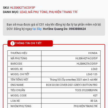
SKU:
HLSSKK2TACGY3P
DANH MỤC:
LEAD
,
MÃ PHỤ TÙNG
,
PHỤ KIỆN TRANG TRÍ
Bạn sẽ mua được giá sỉ C01 này khi đăng ký đại lý tại phần mềm nội bộ
DOV. Đăng ký ngay
tại đây
.
Hotline Quang Do: 0983888624
THÔNG TIN CHI TIẾT
THƯƠNG HIỆU
HONDA
MÃ PHỤ TÙNG
HLSSK-K2T-ACGY3P
BARCODE
HLSSKK2TACGY3P
MODEL XE
LEAD
MODEL CHI TIẾT
LEAD 125
TÊN TIẾNG VIỆT
Thùng 50 | Ốp smartkey 2021 xám 3 nút KM
ENG NAME
BOX 50 | SK COVER 2021 GREY 3 BUTTON PRO
TIÊU CHUẨN
TCCS: 01|2008|HVN
MODEL CODE
K2T
LOẠI XE
XE GA
NHÓM PHỤ TÙNG
PHỤ KIỆN TRANG TRÍ