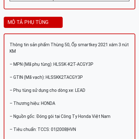
MÔ TẢ PHỤ TÙNG
Thông tin sản phẩm Thùng 50, Ốp smartkey 2021 xám 3 nút
KM
– MPN (Mã phụ tùng): HLSSK-K2T-ACGY3P
– GTIN (Mã vạch): HLSSKK2TACGY3P
– Phụ tùng sử dụng cho dòng xe: LEAD
– Thương hiệu: HONDA
– Nguồn gốc: Đóng gói tại Công Ty Honda Việt Nam
– Tiêu chuẩn: TCCS: 01|2008|HVN