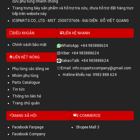
cứu phụ tùng nhanh chóng
Trang trưng bày sản phẩm và hỗ trợ tra cứu, chưa hỗ trợ đặt hàng trực
tiếp trên website này
ICSPARTS CO., LTD - MST: 2500737606 - ĐẠI DIỆN : ĐỖ VIỆT QUANG
ĐIỀU KHOẢN
LIÊN HỆ NHANH
Chính sách bảo mật
WhatsApp: +84 983888624
Viber: +84 983888624
LIÊN KẾT NÓNG
KakaoTalk: +84 983888624
Email: info.icspartscompany@gmail.com
Phụ tùng các dòng xe
Hotline khiếu nại: 0983.888.624
Nhóm phụ tùng
Parts Catalogue
Tin tức
Thông tin liên hệ
Trang chủ quản
MẠNG XÃ HỘI
E-COMMERCE
Facebook Fanpage
Shopee Mall 3
Facebook Company