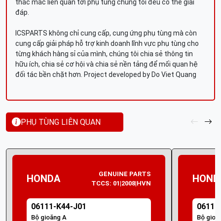
thắc mắc liên quan tới phụ tùng chúng tôi đều có thể giải
đáp.
ICSPARTS không chỉ cung cấp, cung ứng phụ tùng mà còn
cung cấp giải pháp hỗ trợ kinh doanh lĩnh vực phụ tùng cho
từng khách hàng sỉ của mình, chúng tôi chia sẻ thông tin
hữu ích, chia sẻ cơ hội và chia sẻ nền tảng để mối quan hệ
đối tác bền chặt hơn. Project developed by Do Viet Quang
PHỤ TÙNG LIÊN QUAN
GENUINE PARTS
HONDA
HOND
TCCS: 01|2008|HVN
06111-K44-J01
06111
Bộ gioăng A
Bộ gioă