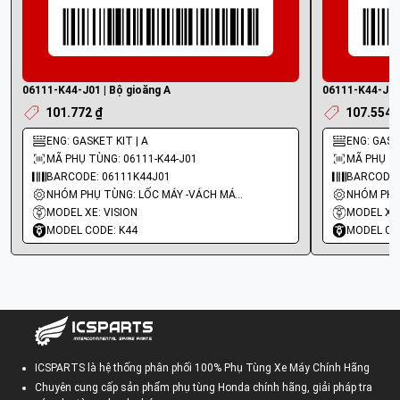
06111-K44-J01 | Bộ gioăng A
06111-K44-J00 
101.772 ₫
107.554 
ENG: GASKET KIT | A
ENG: GASKE
MÃ PHỤ TÙNG: 06111-K44-J01
MÃ PHỤ TÙ
BARCODE: 06111K44J01
BARCODE:
NHÓM PHỤ TÙNG: LỐC MÁY -VÁCH MÁY - GIOĂNG MÁY
MODEL XE: VISION
MODEL XE:
MODEL CODE: K44
MODEL CO
ICSPARTS là hệ thống phân phối 100% Phụ Tùng Xe Máy Chính Hãng
Chuyên cung cấp sản phẩm phụ tùng Honda chính hãng, giải pháp tra