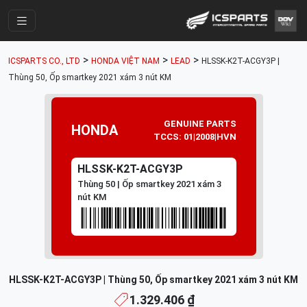
Trang Chính
>
>
>
ICSPARTS CO., LTD
HONDA VIỆT NAM
LEAD
HLSSK-K2T-ACGY3P |
Cửa Hàng
Thùng 50, Ốp smartkey 2021 xám 3 nút KM
Parts Catalogue
GENUINE PARTS
Mã Phụ Tùng
HONDA
TCCS: 01|2008|HVN
Nhóm Phụ Tùng
HLSSK-K2T-ACGY3P
Tài khoản
Thùng 50 | Ốp smartkey 2021 xám 3
nút KM
HLSSK-K2T-ACGY3P | Thùng 50, Ốp smartkey 2021 xám 3 nút KM
1.329.406 ₫