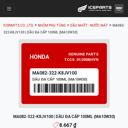
Trang Chính
>
>
>
ICSPARTS CO., LTD
NHÓM PHỤ TÙNG
DẦU NHỚT - NƯỚC MÁT
MA082-
Cửa Hàng
322-K8JV100 | DẦU ĐA CẤP 100ML (MA10W30)
Parts Catalogue
Mã Phụ Tùng
GENUINE PARTS
HONDA
TCCS: 01|2008|HVN
Nhóm Phụ Tùng
MA082-322-K8JV100
Tài khoản
DẦU ĐA CẤP 100ML (MA10W30)
MA082-322-K8JV100 | DẦU ĐA CẤP 100ML (MA10W30)
8.667 ₫