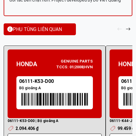
đối tác bền chặt hơn. Project developed by Do Viet Quang
PHỤ TÙNG LIÊN QUAN
GENUINE PARTS
HONDA
HOND
TCCS: 01|2008|HVN
06111-K53-D00
06111
Bộ gioăng A
Bộ gioă
06111-K53-D00 | Bộ gioăng A
06111-K44-J50 
2.094.406 ₫
99.459 ₫