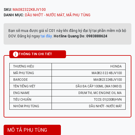
SKU:
MA082322K8JV100
DANH MỤC:
DẦU NHỚT - NƯỚC MÁT
,
MÃ PHỤ TÙNG
Bạn sẽ mua được giá sỉ C01 này khi đăng ký đại lý tại phần mềm nội bộ
DOV. Đăng ký ngay
tại đây
.
Hotline Quang Do: 0983888624
THÔNG TIN CHI TIẾT
THƯƠNG HIỆU
HONDA
MÃ PHỤ TÙNG
MA082-322-K8JV100
BARCODE
MA082322K8JV100
TÊN TIẾNG VIỆT
DẦU ĐA CẤP 100ML (MA10W30)
ENG NAME
DRUM TVL MC ENGINE OIL MA
TIÊU CHUẨN
TCCS: 01|2008|HVN
NHÓM PHỤ TÙNG
DẦU NHỚT - NƯỚC MÁT
MÔ TẢ PHỤ TÙNG