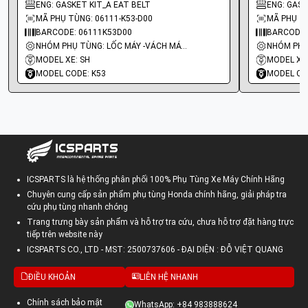
ENG: GASKET KIT_A EAT BELT
ENG: GASKE
MÃ PHỤ TÙNG: 06111-K53-D00
MÃ PHỤ TÙ
BARCODE: 06111K53D00
BARCODE:
NHÓM PHỤ TÙNG: LỐC MÁY -VÁCH MÁY - GIOĂNG MÁY
MODEL XE: SH
MODEL XE:
MODEL CODE: K53
MODEL CO
ICSPARTS là hệ thống phân phối 100% Phụ Tùng Xe Máy Chính Hãng
Chuyên cung cấp sản phẩm phụ tùng Honda chính hãng, giải pháp tra
cứu phụ tùng nhanh chóng
Trang trưng bày sản phẩm và hỗ trợ tra cứu, chưa hỗ trợ đặt hàng trực
tiếp trên website này
ICSPARTS CO., LTD - MST: 2500737606 - ĐẠI DIỆN : ĐỖ VIỆT QUANG
ĐIỀU KHOẢN
LIÊN HỆ NHANH
Chính sách bảo mật
WhatsApp: +84 983888624