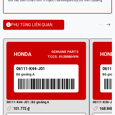
đối tác bền chặt hơn. Project developed by Do Viet Quang
PHỤ TÙNG LIÊN QUAN
GENUINE PARTS
HONDA
HOND
TCCS: 01|2008|HVN
06111-K44-J01
06111
Bộ gioăng A
Bộ gioă
06111-K44-J01 | Bộ gioăng A
06111-K36-J00 
101.772 ₫
168.848 