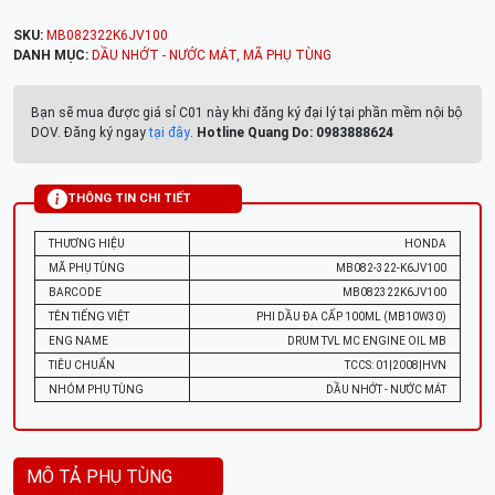
SKU:
MB082322K6JV100
DANH MỤC:
DẦU NHỚT - NƯỚC MÁT
,
MÃ PHỤ TÙNG
Bạn sẽ mua được giá sỉ C01 này khi đăng ký đại lý tại phần mềm nội bộ
DOV. Đăng ký ngay
tại đây
.
Hotline Quang Do: 0983888624
THÔNG TIN CHI TIẾT
THƯƠNG HIỆU
HONDA
MÃ PHỤ TÙNG
MB082-322-K6JV100
BARCODE
MB082322K6JV100
TÊN TIẾNG VIỆT
PHI DẦU ĐA CẤP 100ML (MB10W30)
ENG NAME
DRUM TVL MC ENGINE OIL MB
TIÊU CHUẨN
TCCS: 01|2008|HVN
NHÓM PHỤ TÙNG
DẦU NHỚT - NƯỚC MÁT
MÔ TẢ PHỤ TÙNG