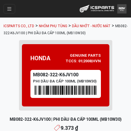
Trang Chính
>
>
>
ICSPARTS CO., LTD
NHÓM PHỤ TÙNG
DẦU NHỚT - NƯỚC MÁT
MB082-
Cửa Hàng
322-K6JV100 | PHI DẦU ĐA CẤP 100ML (MB10W30)
Parts Catalogue
Mã Phụ Tùng
GENUINE PARTS
HONDA
TCCS: 01|2008|HVN
Nhóm Phụ Tùng
MB082-322-K6JV100
Tài khoản
PHI DẦU ĐA CẤP 100ML (MB10W30)
MB082-322-K6JV100 | PHI DẦU ĐA CẤP 100ML (MB10W30)
9.373 ₫