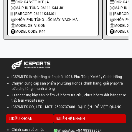
ENG: GASKET KIT | A
ENG: GASK
MÃ PHỤ TÙNG: 06111-K44-J01
MÃ PHỤ TÙ
BARCODE: 06111K44J01
BARCODE:
NHÓM PHỤ TÙNG: LỐC MÁY -VÁCH MÁY - GIOĂNG MÁY
MODEL XE: VISION
MODEL XE
MODEL CODE: K44
MODEL CO
ICSPARTS là hệ thống phân phối 100% Phụ Tùng Xe Máy Chính Hãng
Chuyên cung cấp sản phẩm phụ tùng Honda chính hãng, giải pháp tra
cứu phụ tùng nhanh chóng
Trang trưng bày sản phẩm và hỗ trợ tra cứu, chưa hỗ trợ đặt hàng trực
tiếp trên website này
ICSPARTS CO., LTD - MST: 2500737606 - ĐẠI DIỆN : ĐỖ VIỆT QUANG
ĐIỀU KHOẢN
LIÊN HỆ NHANH
Chính sách bảo mật
WhatsApp: +84 983888624