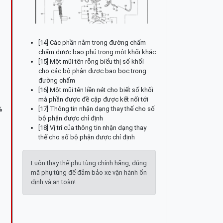
[14] Các phần nằm trong đường chấm
chấm được bao phủ trong một khối khác
[15] Một mũi tên rỗng biểu thị số khối
cho các bộ phận được bao bọc trong
đường chấm
[16] Một mũi tên liền nét cho biết số khối
mà phần được đề cập được kết nối tới
[17] Thông tin nhận dạng thay thế cho số
%
bộ phận được chỉ định
[18] Vị trí của thông tin nhận dạng thay
thế cho số bộ phận được chỉ định
Luôn thay thế phụ tùng chính hãng, đúng
mã phụ tùng để đảm bảo xe vận hành ổn
định và an toàn!