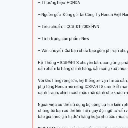
– Thương hiệu: HONDA
– Nguồn gốc: Đóng gói tại Công Ty Honda Việt N
– Tiêu chuẩn: TCCS: 01|2008|HVN
– Tình trạng sản phẩm: New
– Vận chuyển: Giá bán chưa bao gồm phí vận chu
Hệ Thống – ICSPARTS chuyên bán, cung ứng, phâ
sản phẩm là hàng chính hãng, sẵn sàng xuất hóa 
Với kho hàng rộng lớn, hệ thống xe vận tải có sẵ
phụ tùng Honda nói riêng. ICSPARTS cam kết man
cạnh tranh, chính sách hậu mãi dành cho khách h
Ngoài việc có thể sử dụng bộ công cụ tìm kiếm p
chúng tôi bạn có thể liên hệ ngay đội ngũ tư vấn 
báo giá theo giá trị đơn hàng hoặc nhu cầu mua s