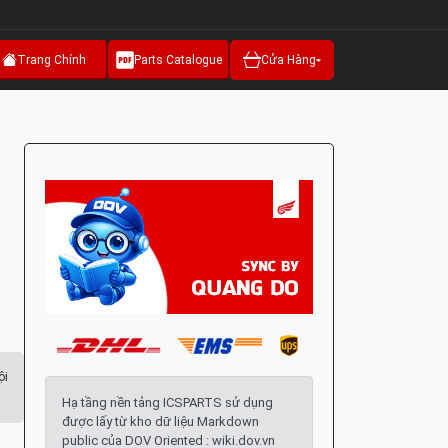
Trang Chính
Parts Catalogue
Cửa Hàng
g
ội
Hạ tầng nền tảng ICSPARTS sử dụng
được lấy từ kho dữ liệu Markdown
public của DOV Oriented : wiki.dov.vn