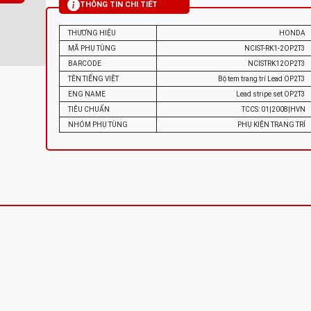
THÔNG TIN CHI TIẾT
THƯƠNG HIỆU
HONDA
MÃ PHỤ TÙNG
NCIST-RK1-2OP2T3
BARCODE
NCISTRK12OP2T3
TÊN TIẾNG VIỆT
Bộ tem trang trí Lead OP2T3
ENG NAME
Lead stripe set OP2T3
TIÊU CHUẨN
TCCS: 01|2008|HVN
NHÓM PHỤ TÙNG
PHỤ KIỆN TRANG TRÍ
3