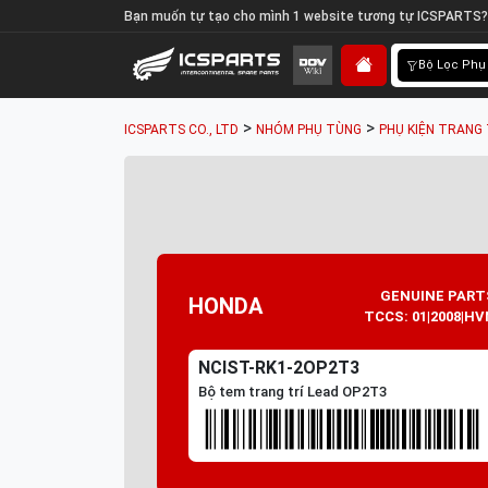
Bạn muốn tự tạo cho mình 1 website tương tự ICSPARTS?
Bộ Lọc Phụ
>
>
ICSPARTS CO., LTD
NHÓM PHỤ TÙNG
PHỤ KIỆN TRANG 
GENUINE PART
HONDA
TCCS: 01|2008|HV
NCIST-RK1-2OP2T3
Bộ tem trang trí Lead OP2T3