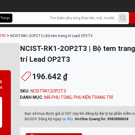
 Tùng
>
TRÍ
NCIST-RK1-2OP2T3 | Bộ tem trang trí Lead OP2T3
NCIST-RK1-2OP2T3 | Bộ tem tran
trí Lead OP2T3
196.642 ₫
S
N
SKU:
NCISTRK12OP2T3
DANH MỤC:
MÃ PHỤ TÙNG
,
PHỤ KIỆN TRANG TRÍ
Bạn sẽ mua được giá sỉ C01 này khi đăng ký đại lý tại phần mềm n
bộ DOV. Đăng ký ngay
tại đây
.
Hotline Quang Do: 0983888624