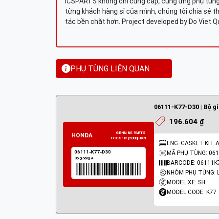
ICSPARTS không chỉ cung cấp, cung ứng phụ tùng 
từng khách hàng sỉ của mình, chúng tôi chia sẻ th
tác bền chặt hơn. Project developed by Do Viet 
PHỤ TÙNG LIÊN QUAN
06111-K77-D30 | Bộ g
196.604 ₫
ENG: GASKET KIT 
MÃ PHỤ TÙNG: 061
BARCODE: 06111K
MODEL XE: SH
MODEL CODE: K77