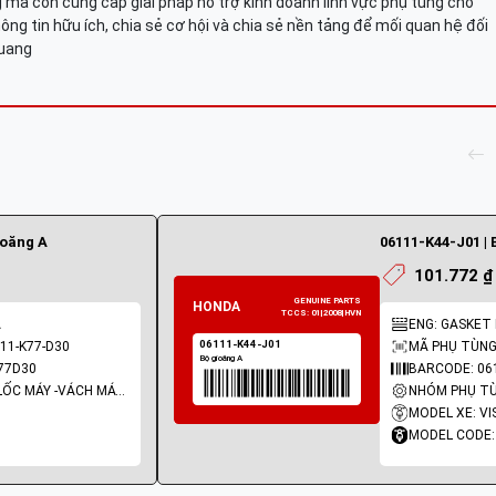
mà còn cung cấp giải pháp hỗ trợ kinh doanh lĩnh vực phụ tùng cho
ông tin hữu ích, chia sẻ cơ hội và chia sẻ nền tảng để mối quan hệ đối
Quang
ioăng A
06111-K44-J01 | 
101.772 ₫
A
ENG: GASKET K
11-K77-D30
MÃ PHỤ TÙNG:
77D30
BARCODE: 06
NHÓM PHỤ TÙNG: LỐC MÁY -VÁCH MÁY - GIOĂNG MÁY
MODEL XE: VI
MODEL CODE: