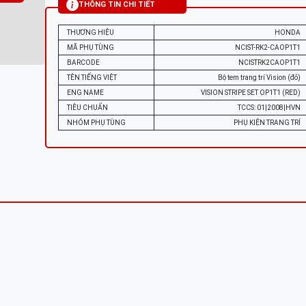
THÔNG TIN CHI TIẾT
THƯƠNG HIỆU
HONDA
MÃ PHỤ TÙNG
NCIST-RK2-CAOP1T1
BARCODE
NCISTRK2CAOP1T1
TÊN TIẾNG VIỆT
Bộ tem trang trí Vision (đỏ)
ENG NAME
VISION STRIPE SET OP1T1 (RED)
TIÊU CHUẨN
TCCS: 01|2008|HVN
NHÓM PHỤ TÙNG
PHỤ KIỆN TRANG TRÍ