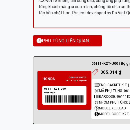
ICSPARTS không chỉ cung cấp, cung ứng phụ tùng 
từng khách hàng sỉ của mình, chúng tôi chia sẻ th
tác bền chặt hơn. Project developed by Do Viet 
PHỤ TÙNG LIÊN QUAN
06111-K2T-J00 | Bộ g
305.314 ₫
ENG: GASKET KIT |
MÃ PHỤ TÙNG: 061
BARCODE: 06111K
MODEL XE: LEAD
MODEL CODE: K2T