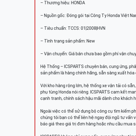
– Thương hiệu: HONDA
– Nguồn gốc: Đóng gói tại Công Ty Honda Việt N
– Tiêu chuẩn: TCCS: 01|2008|HVN
– Tình trạng sản phẩm: New
– Vận chuyển: Giá bán chưa bao gồm phí vận chu
Hệ Thống – ICSPARTS chuyên bán, cung ứng, phâ
sản phẩm là hàng chính hãng, sẵn sàng xuất hóa 
Với kho hàng rộng lớn, hệ thống xe vận tải có sẵ
phụ tùng Honda nói riêng. ICSPARTS cam kết man
cạnh tranh, chính sách hậu mãi dành cho khách h
Ngoài việc có thể sử dụng bộ công cụ tìm kiếm p
chúng tôi bạn có thể liên hệ ngay đội ngũ tư vấn 
báo giá theo giá trị đơn hàng hoặc nhu cầu mua s