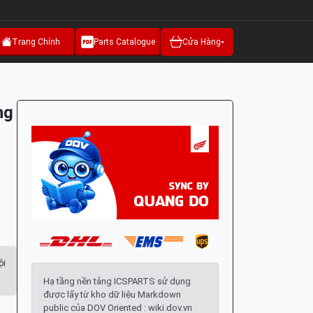
Trang Chính
Parts Catalogue
Cửa Hàng
ng
ội
Hạ tầng nền tảng ICSPARTS sử dụng
được lấy từ kho dữ liệu Markdown
public của DOV Oriented : wiki.dov.vn