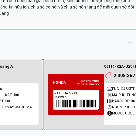
mà còn cung cấp giải pháp hỗ trợ kinh doanh lĩnh vực phụ tùng cho
ông tin hữu ích, chia sẻ cơ hội và chia sẻ nền tảng để mối quan hệ đối
Quang
ioăng A
06111-K2A-J20 | 
2.308.357
 A
ENG: GASKET K
11-K2T-J00
MÃ PHỤ TÙNG:
2TJ00
BARCODE: 06
NHÓM PHỤ TÙNG: LỐC MÁY -VÁCH MÁY - GIOĂNG MÁY
MODEL CODE: