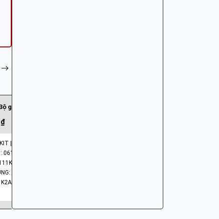
Bộ gioăng A
06111-K1Y-J
 ₫
134.1
IT | A
ENG: GAS
 06111-K2A-J20
MÃ PHỤ 
111K2AJ20
BARCODE
NHÓM PHỤ TÙNG: LỐC MÁY -VÁCH MÁY - GIOĂNG MÁY
 K2A
MODEL X
MODEL C