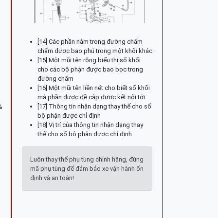
[14] Các phần nằm trong đường chấm
chấm được bao phủ trong một khối khác
[15] Một mũi tên rỗng biểu thị số khối
cho các bộ phận được bao bọc trong
đường chấm
[16] Một mũi tên liền nét cho biết số khối
mà phần được đề cập được kết nối tới
[17] Thông tin nhận dạng thay thế cho số
%
bộ phận được chỉ định
[18] Vị trí của thông tin nhận dạng thay
thế cho số bộ phận được chỉ định
Luôn thay thế phụ tùng chính hãng, đúng
mã phụ tùng để đảm bảo xe vận hành ổn
định và an toàn!