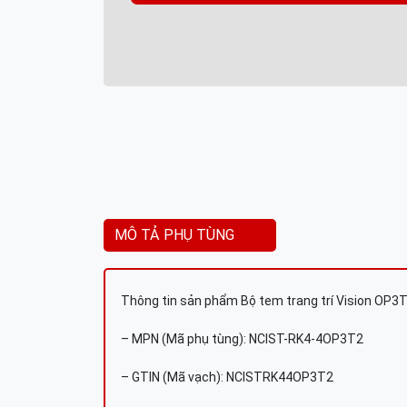
MÔ TẢ PHỤ TÙNG
Thông tin sản phẩm Bộ tem trang trí Vision OP3
– MPN (Mã phụ tùng): NCIST-RK4-4OP3T2
– GTIN (Mã vạch): NCISTRK44OP3T2