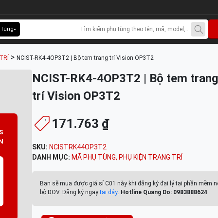
 Tùng
>
TRÍ
NCIST-RK4-4OP3T2 | Bộ tem trang trí Vision OP3T2
NCIST-RK4-4OP3T2 | Bộ tem tran
trí Vision OP3T2
171.763 ₫
S
N
SKU:
NCISTRK44OP3T2
DANH MỤC:
MÃ PHỤ TÙNG
,
PHỤ KIỆN TRANG TRÍ
Bạn sẽ mua được giá sỉ C01 này khi đăng ký đại lý tại phần mềm n
bộ DOV. Đăng ký ngay
tại đây
.
Hotline Quang Do: 0983888624