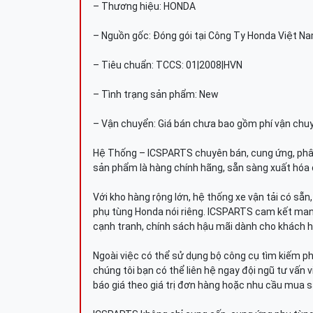
– Thương hiệu: HONDA
– Nguồn gốc: Đóng gói tại Công Ty Honda Việt N
– Tiêu chuẩn: TCCS: 01|2008|HVN
– Tình trạng sản phẩm: New
– Vận chuyển: Giá bán chưa bao gồm phí vận chu
Hệ Thống – ICSPARTS chuyên bán, cung ứng, phâ
sản phẩm là hàng chính hãng, sẵn sàng xuất hóa 
Với kho hàng rộng lớn, hệ thống xe vận tải có sẵ
phụ tùng Honda nói riêng. ICSPARTS cam kết man
cạnh tranh, chính sách hậu mãi dành cho khách h
Ngoài việc có thể sử dụng bộ công cụ tìm kiếm p
chúng tôi bạn có thể liên hệ ngay đội ngũ tư vấn 
báo giá theo giá trị đơn hàng hoặc nhu cầu mua s