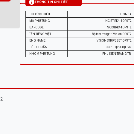
THÔNG TIN CHI TIẾT
THƯƠNG HIỆU
HONDA
MÃ PHỤ TÙNG
NCIST-RK4-4OP3T2
BARCODE
NCISTRK44OP3T2
TÊN TIẾNG VIỆT
Bộ tem trang trí Vision OP3T2
ENG NAME
VISION STRIPE SET OP3T2
TIÊU CHUẨN
TCCS: 01|2008|HVN
NHÓM PHỤ TÙNG
PHỤ KIỆN TRANG TRÍ
T2