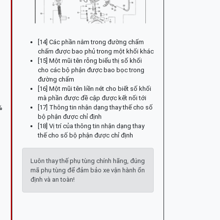
[14] Các phần nằm trong đường chấm
chấm được bao phủ trong một khối khác
[15] Một mũi tên rỗng biểu thị số khối
cho các bộ phận được bao bọc trong
đường chấm
[16] Một mũi tên liền nét cho biết số khối
mà phần được đề cập được kết nối tới
[17] Thông tin nhận dạng thay thế cho số
%
bộ phận được chỉ định
[18] Vị trí của thông tin nhận dạng thay
thế cho số bộ phận được chỉ định
Luôn thay thế phụ tùng chính hãng, đúng
mã phụ tùng để đảm bảo xe vận hành ổn
định và an toàn!