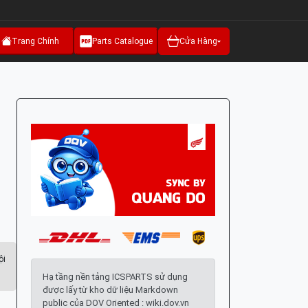
Trang Chính
Parts Catalogue
Cửa Hàng
g
ội
Hạ tầng nền tảng ICSPARTS sử dụng
được lấy từ kho dữ liệu Markdown
public của DOV Oriented : wiki.dov.vn