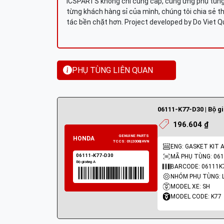
ICSPARTS không chỉ cung cấp, cung ứng phụ tùng 
từng khách hàng sỉ của mình, chúng tôi chia sẻ th
tác bền chặt hơn. Project developed by Do Viet 
PHỤ TÙNG LIÊN QUAN
06111-K77-D30 | Bộ g
196.604 ₫
ENG: GASKET KIT 
MÃ PHỤ TÙNG: 061
BARCODE: 06111K
MODEL XE: SH
MODEL CODE: K77