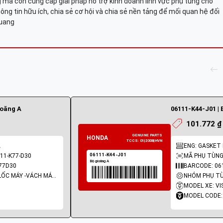
mà còn cung cấp giải pháp hỗ trợ kinh doanh lĩnh vực phụ tùng cho
ông tin hữu ích, chia sẻ cơ hội và chia sẻ nền tảng để mối quan hệ đối
Quang
ioăng A
06111-K44-J01 | 
101.772 ₫
A
ENG: GASKET K
11-K77-D30
MÃ PHỤ TÙNG:
77D30
BARCODE: 06
NHÓM PHỤ TÙNG: LỐC MÁY -VÁCH MÁY - GIOĂNG MÁY
MODEL XE: VI
MODEL CODE: