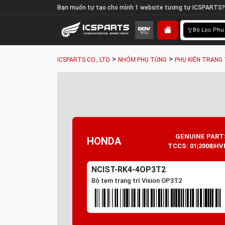
Bạn muốn tự tạo cho mình 1 website tương tự ICSPARTS?
Bộ Lọc Phụ
>
>
ICSPARTS CO., LTD
NHÓM PHỤ TÙNG
PHỤ KIỆN TRANG 
GENUINE PART
HONDA
TCCS: 01|2008|HV
NCIST-RK4-4OP3T2
Bộ tem trang trí Vision OP3T2