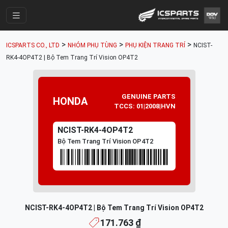
Trang Chính
>
>
>
ICSPARTS CO., LTD
NHÓM PHỤ TÙNG
PHỤ KIỆN TRANG TRÍ
NCIST-
Cửa Hàng
RK4-4OP4T2 | Bộ Tem Trang Trí Vision OP4T2
Parts Catalogue
Mã Phụ Tùng
GENUINE PARTS
HONDA
TCCS: 01|2008|HVN
Nhóm Phụ Tùng
NCIST-RK4-4OP4T2
Tài khoản
Bộ Tem Trang Trí Vision OP4T2
NCIST-RK4-4OP4T2 | Bộ Tem Trang Trí Vision OP4T2
171.763 ₫