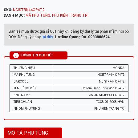
SKU:
NCISTRK44OP4T2
DANH MỤC:
MÃ PHỤ TÙNG
,
PHỤ KIỆN TRANG TRÍ
Bạn sẽ mua được giá sỉ C01 này khi đăng ký đại lý tại phần mềm nội bộ
DOV. Đăng ký ngay
tại đây
.
Hotline Quang Do: 0983888624
THÔNG TIN CHI TIẾT
THƯƠNG HIỆU
HONDA
MÃ PHỤ TÙNG
NCIST-RK4-4OP4T2
BARCODE
NCISTRK44OP4T2
TÊN TIẾNG VIỆT
Bộ Tem Trang Trí Vision OP4T2
ENG NAME
VISION STRIPE SET OP4T2
TIÊU CHUẨN
TCCS: 01|2008|HVN
NHÓM PHỤ TÙNG
PHỤ KIỆN TRANG TRÍ
MÔ TẢ PHỤ TÙNG