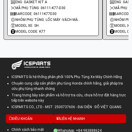
ENG: GASKET KIT A
ENG: GASK
MÃ PHỤ TÙNG: 06111-K77-D30
MÃ PHỤ TÙ
BARCODE: 06111K77D30
BARCODE:
NHÓM PHỤ TÙNG: LỐC MÁY -VÁCH MÁY - GIOĂNG MÁY
MODEL XE: SH
MODEL XE:
MODEL CODE: K77
MODEL CO
ICSPARTS là hệ thống phân phối 100% Phụ Tùng Xe Máy Chính Hãng
Chuyên cung cấp sản phẩm phụ tùng Honda chính hãng, giải pháp tra
cứu phụ tùng nhanh chóng
Trang trưng bày sản phẩm và hỗ trợ tra cứu, chưa hỗ trợ đặt hàng trực
tiếp trên website này
ICSPARTS CO., LTD - MST: 2500737606 - ĐẠI DIỆN : ĐỖ VIỆT QUANG
ĐIỀU KHOẢN
LIÊN HỆ NHANH
Chính sách bảo mật
WhatsApp: +84 983888624