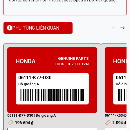
đối tác bền chặt hơn. Project developed by Do Viet Quang
PHỤ TÙNG LIÊN QUAN
GENUINE PARTS
HONDA
HOND
TCCS: 01|2008|HVN
06111-K77-D30
06111
Bộ gioăng A
Bộ gioă
06111-K77-D30 | Bộ gioăng A
06111-K53-D00 
196.604 ₫
2.094.40