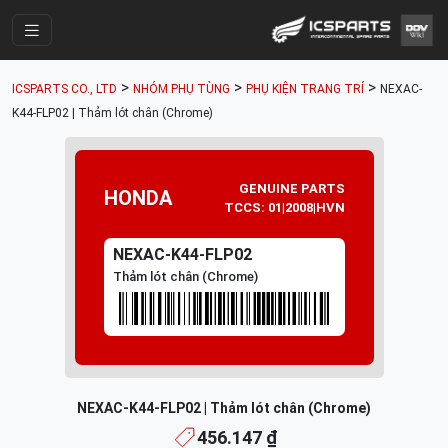
Trang Chính
>
>
>
ICSPARTS CO., LTD
NHÓM PHỤ TÙNG
PHỤ KIỆN TRANG TRÍ
NEXAC-
Cửa Hàng
K44-FLP02 | Thảm lót chân (Chrome)
Parts Catalogue
Mã Phụ Tùng
GENUINE PARTS
HONDA
TCCS: 01|2008|HVN
Nhóm Phụ Tùng
NEXAC-K44-FLP02
Tài khoản
Thảm lót chân (Chrome)
NEXAC-K44-FLP02 | Thảm lót chân (Chrome)
456.147 ₫