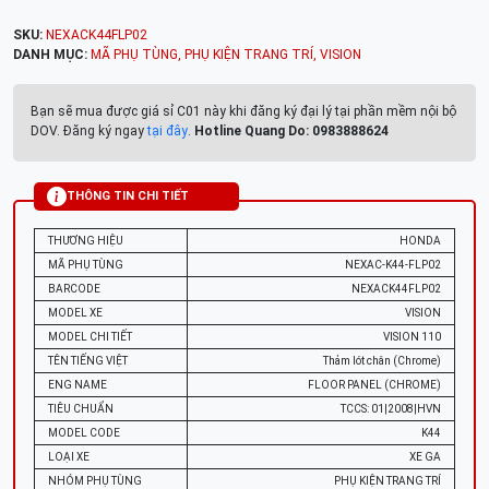
SKU:
NEXACK44FLP02
DANH MỤC:
MÃ PHỤ TÙNG
,
PHỤ KIỆN TRANG TRÍ
,
VISION
Bạn sẽ mua được giá sỉ C01 này khi đăng ký đại lý tại phần mềm nội bộ
DOV. Đăng ký ngay
tại đây
.
Hotline Quang Do: 0983888624
THÔNG TIN CHI TIẾT
THƯƠNG HIỆU
HONDA
MÃ PHỤ TÙNG
NEXAC-K44-FLP02
BARCODE
NEXACK44FLP02
MODEL XE
VISION
MODEL CHI TIẾT
VISION 110
TÊN TIẾNG VIỆT
Thảm lót chân (Chrome)
ENG NAME
FLOOR PANEL (CHROME)
TIÊU CHUẨN
TCCS: 01|2008|HVN
MODEL CODE
K44
LOẠI XE
XE GA
NHÓM PHỤ TÙNG
PHỤ KIỆN TRANG TRÍ