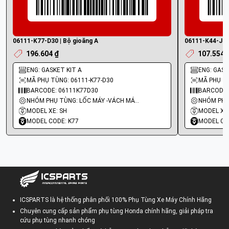
06111-K77-D30 | Bộ gioăng A
06111-K44-J00 
196.604 ₫
107.554 
ENG: GASKET KIT A
ENG: GASKE
MÃ PHỤ TÙNG: 06111-K77-D30
MÃ PHỤ TÙ
BARCODE: 06111K77D30
BARCODE:
NHÓM PHỤ TÙNG: LỐC MÁY -VÁCH MÁY - GIOĂNG MÁY
MODEL XE: SH
MODEL XE:
MODEL CODE: K77
MODEL CO
ICSPARTS là hệ thống phân phối 100% Phụ Tùng Xe Máy Chính Hãng
Chuyên cung cấp sản phẩm phụ tùng Honda chính hãng, giải pháp tra
cứu phụ tùng nhanh chóng