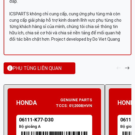
đáp.
ICSPARTS không chỉ cung cấp, cung ứng phụ tùng mà còn
cung cấp giải pháp hỗ trợ kinh doanh lĩnh vực phụ tùng cho
từng khách hàng sỉ của mình, chúng tôi chia sẻ thông tin
hữu ích, chia sẻ cơ hội và chia sẻ nền tảng để mối quan hệ
đối tác bền chặt hơn. Project developed by Do Viet Quang
PHỤ TÙNG LIÊN QUAN
GENUINE PARTS
HONDA
HOND
TCCS: 01|2008|HVN
06111-K77-D30
06111
Bộ gioăng A
Bộ gioă