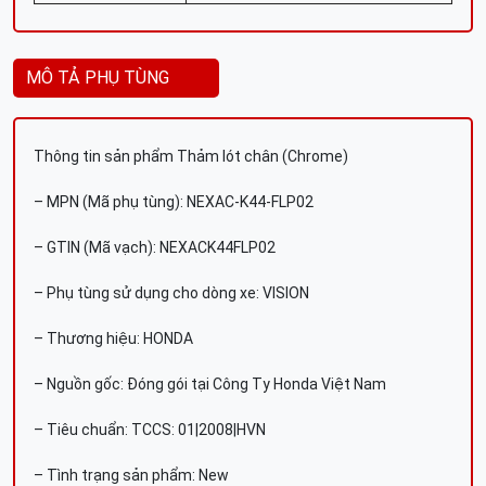
MÔ TẢ PHỤ TÙNG
Thông tin sản phẩm Thảm lót chân (Chrome)
– MPN (Mã phụ tùng): NEXAC-K44-FLP02
– GTIN (Mã vạch): NEXACK44FLP02
– Phụ tùng sử dụng cho dòng xe: VISION
– Thương hiệu: HONDA
– Nguồn gốc: Đóng gói tại Công Ty Honda Việt Nam
– Tiêu chuẩn: TCCS: 01|2008|HVN
– Tình trạng sản phẩm: New