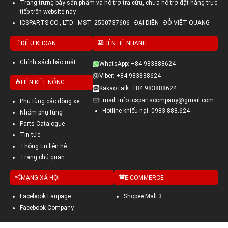
Trang trưng bày sản phẩm và hỗ trợ tra cứu, chưa hỗ trợ đặt hàng trực
tiếp trên website này
ICSPARTS CO., LTD - MST: 2500737606 - ĐẠI DIỆN : ĐỖ VIỆT QUANG
ĐIỀU KHOẢN
LIÊN HỆ NHANH
Chính sách bảo mật
WhatsApp: +84 983888624
Viber: +84 983888624
LIÊN KẾT NÓNG
KakaoTalk: +84 983888624
Email: info.icspartscompany@gmail.com
Phụ tùng các dòng xe
Hotline khiếu nại: 0983.888.624
Nhóm phụ tùng
Parts Catalogue
Tin tức
Thông tin liên hệ
Trang chủ quản
MẠNG XÃ HỘI
E-COMMERCE
Facebook Fanpage
Shopee Mall 3
Facebook Company