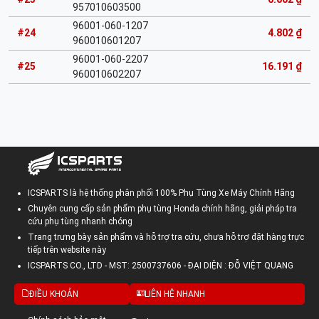
957010603500
96001-060-1207
#24
4.802 ₫
960010601207
96001-060-2207
#25
16.191 ₫
960010602207
ICSPARTS là hệ thống phân phối 100% Phụ Tùng Xe Máy Chính Hãng
Chuyên cung cấp sản phẩm phụ tùng Honda chính hãng, giải pháp tra
cứu phụ tùng nhanh chóng
Trang trưng bày sản phẩm và hỗ trợ tra cứu, chưa hỗ trợ đặt hàng trực
tiếp trên website này
ICSPARTS CO., LTD - MST: 2500737606 - ĐẠI DIỆN : ĐỖ VIỆT QUANG
ĐIỀU KHOẢN
LIÊN HỆ NHANH