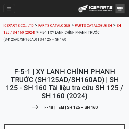
Trang Chính
>
>
>
ICSPARTS CO., LTD
PARTS CATALOGUE
PARTS CATALOGUE SH
SH
Cửa Hàng
>
125 / SH 160 (2024)
F-5-1 | XY LANH CHÍNH PHANH TRƯỚC
(SH125AD/SH160AD) | SH 125 – SH 160
Parts Catalogue
Mã Phụ Tùng
Nhóm Phụ Tùng
F-5-1 | XY LANH CHÍNH PHANH
Tài khoản
TRƯỚC (SH125AD/SH160AD) | SH
125 - SH 160 Tài liệu tra cứu SH 125 /
SH 160 (2024)
F-48 | TEM | SH 125 – SH 160