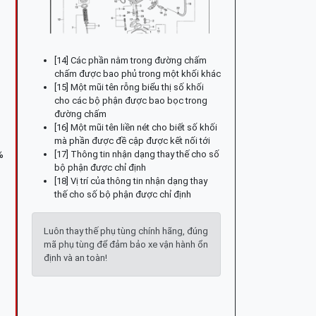
[14] Các phần nằm trong đường chấm
chấm được bao phủ trong một khối khác
[15] Một mũi tên rỗng biểu thị số khối
cho các bộ phận được bao bọc trong
đường chấm
[16] Một mũi tên liền nét cho biết số khối
mà phần được đề cập được kết nối tới
[17] Thông tin nhận dạng thay thế cho số
%
bộ phận được chỉ định
[18] Vị trí của thông tin nhận dạng thay
thế cho số bộ phận được chỉ định
Luôn thay thế phụ tùng chính hãng, đúng
mã phụ tùng để đảm bảo xe vận hành ổn
định và an toàn!