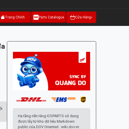
Trang Chính
Parts Catalogue
Cửa Hàng
đa
ội
Hạ tầng nền tảng ICSPARTS sử dụng
được lấy từ kho dữ liệu Markdown
public của DOV Oriented : wiki.dov.vn