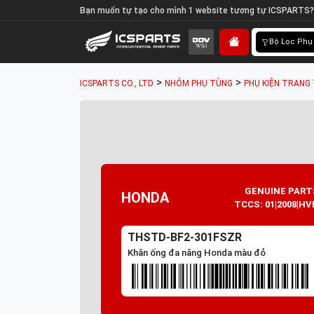
Bạn muốn tự tạo cho mình 1 website tương tự ICSPARTS?
Bộ Lọc Phụ
>
>
ICSPARTS CO., LTD
NHÓM PHỤ TÙNG
PHỤ KIỆN TRANG 
GENUINE PART
HONDA
TCCS: 01|2008|HV
THSTD-BF2-301FSZR
Khăn ống đa năng Honda màu đỏ