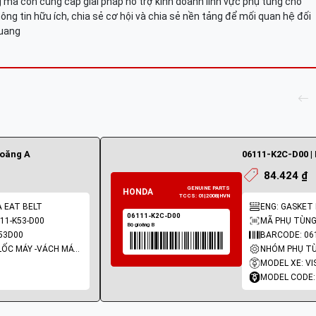
mà còn cung cấp giải pháp hỗ trợ kinh doanh lĩnh vực phụ tùng cho
ông tin hữu ích, chia sẻ cơ hội và chia sẻ nền tảng để mối quan hệ đối
Quang
ioăng A
06111-K2C-D00 | 
84.424 ₫
A EAT BELT
ENG: GASKET 
11-K53-D00
MÃ PHỤ TÙNG:
53D00
BARCODE: 06
NHÓM PHỤ TÙNG: LỐC MÁY -VÁCH MÁY - GIOĂNG MÁY
MODEL XE: VI
MODEL CODE: