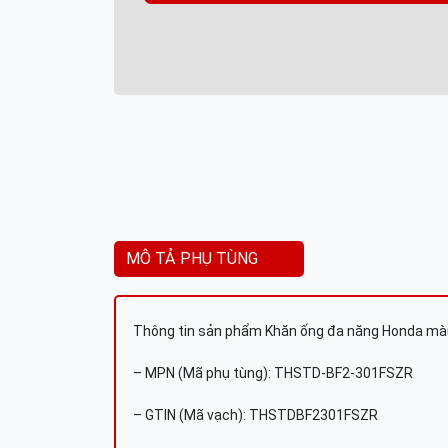
MÔ TẢ PHỤ TÙNG
Thông tin sản phẩm Khăn ống đa năng Honda mà
– MPN (Mã phụ tùng): THSTD-BF2-301FSZR
– GTIN (Mã vạch): THSTDBF2301FSZR