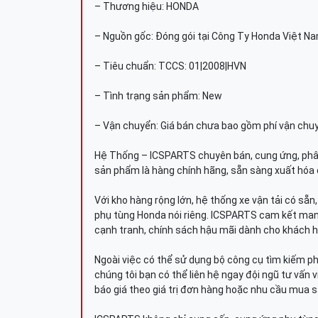
– Thương hiệu: HONDA
– Nguồn gốc: Đóng gói tại Công Ty Honda Việt N
– Tiêu chuẩn: TCCS: 01|2008|HVN
– Tình trạng sản phẩm: New
– Vận chuyển: Giá bán chưa bao gồm phí vận chu
Hệ Thống – ICSPARTS chuyên bán, cung ứng, phâ
sản phẩm là hàng chính hãng, sẵn sàng xuất hóa 
Với kho hàng rộng lớn, hệ thống xe vận tải có sẵ
phụ tùng Honda nói riêng. ICSPARTS cam kết man
cạnh tranh, chính sách hậu mãi dành cho khách h
Ngoài việc có thể sử dụng bộ công cụ tìm kiếm p
chúng tôi bạn có thể liên hệ ngay đội ngũ tư vấn 
báo giá theo giá trị đơn hàng hoặc nhu cầu mua s