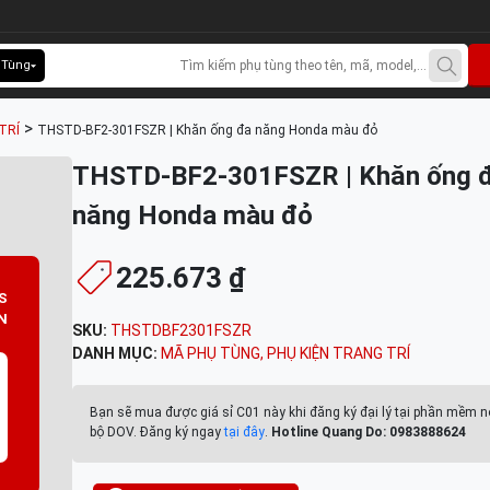
 Tùng
>
TRÍ
THSTD-BF2-301FSZR | Khăn ống đa năng Honda màu đỏ
THSTD-BF2-301FSZR | Khăn ống 
năng Honda màu đỏ
225.673 ₫
S
N
SKU:
THSTDBF2301FSZR
DANH MỤC:
MÃ PHỤ TÙNG
,
PHỤ KIỆN TRANG TRÍ
Bạn sẽ mua được giá sỉ C01 này khi đăng ký đại lý tại phần mềm n
bộ DOV. Đăng ký ngay
tại đây
.
Hotline Quang Do: 0983888624