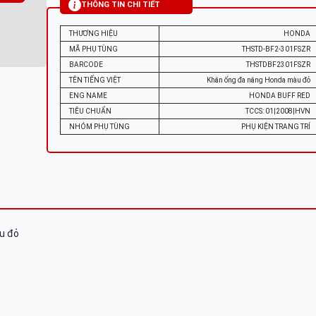
THÔNG TIN CHI TIẾT
THƯƠNG HIỆU
HONDA
MÃ PHỤ TÙNG
THSTD-BF2-301FSZR
BARCODE
THSTDBF2301FSZR
TÊN TIẾNG VIỆT
Khăn ống đa năng Honda màu đỏ
ENG NAME
HONDA BUFF RED
TIÊU CHUẨN
TCCS: 01|2008|HVN
NHÓM PHỤ TÙNG
PHỤ KIỆN TRANG TRÍ
u đỏ