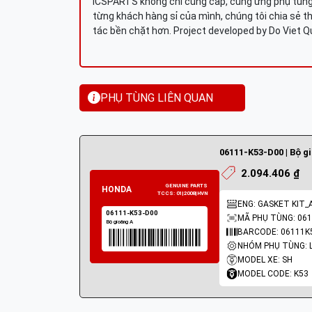
ICSPARTS không chỉ cung cấp, cung ứng phụ tùng 
từng khách hàng sỉ của mình, chúng tôi chia sẻ th
tác bền chặt hơn. Project developed by Do Viet 
PHỤ TÙNG LIÊN QUAN
06111-K53-D00 | Bộ g
2.094.406 ₫
ENG: GASKET KIT_
MÃ PHỤ TÙNG: 061
BARCODE: 06111K
MODEL XE: SH
MODEL CODE: K53