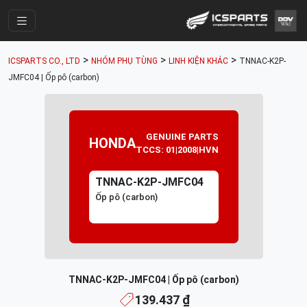
Trang Chính
>
>
>
ICSPARTS CO., LTD
NHÓM PHỤ TÙNG
LINH KIỆN KHÁC
TNNAC-K2P-
Cửa Hàng
JMFC04 | Ốp pô (carbon)
Parts Catalogue
Mã Phụ Tùng
GENUINE PARTS
HONDA
TCCS: 01|2008|HVN
Nhóm Phụ Tùng
Tài khoản
TNNAC-K2P-JMFC04
Ốp pô (carbon)
TNNAC-K2P-JMFC04 | Ốp pô (carbon)
139.437 ₫