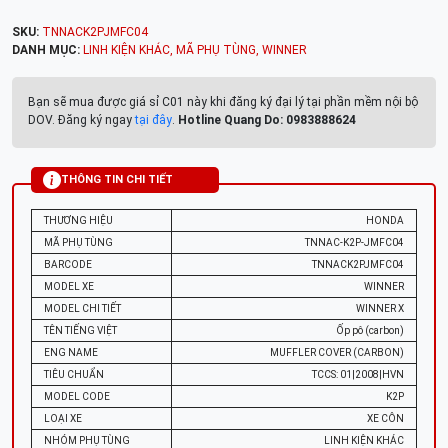
SKU:
TNNACK2PJMFC04
DANH MỤC:
LINH KIỆN KHÁC
,
MÃ PHỤ TÙNG
,
WINNER
Bạn sẽ mua được giá sỉ C01 này khi đăng ký đại lý tại phần mềm nội bộ
DOV. Đăng ký ngay
tại đây
.
Hotline Quang Do: 0983888624
THÔNG TIN CHI TIẾT
THƯƠNG HIỆU
HONDA
MÃ PHỤ TÙNG
TNNAC-K2P-JMFC04
BARCODE
TNNACK2PJMFC04
MODEL XE
WINNER
MODEL CHI TIẾT
WINNER X
TÊN TIẾNG VIỆT
Ốp pô (carbon)
ENG NAME
MUFFLER COVER (CARBON)
TIÊU CHUẨN
TCCS: 01|2008|HVN
MODEL CODE
K2P
LOẠI XE
XE CÔN
NHÓM PHỤ TÙNG
LINH KIỆN KHÁC