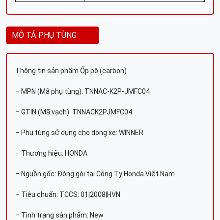
MÔ TẢ PHỤ TÙNG
Thông tin sản phẩm Ốp pô (carbon)
– MPN (Mã phụ tùng): TNNAC-K2P-JMFC04
– GTIN (Mã vạch): TNNACK2PJMFC04
– Phụ tùng sử dụng cho dòng xe: WINNER
– Thương hiệu: HONDA
– Nguồn gốc: Đóng gói tại Công Ty Honda Việt Nam
– Tiêu chuẩn: TCCS: 01|2008|HVN
– Tình trạng sản phẩm: New