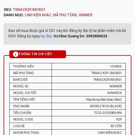
SKU:
TNNACK2PJMOB01
DANH MỤC:
LINH KIỆN KHÁC
,
MÃ PHỤ TÙNG
,
WINNER
Bạn sẽ mua được giá sỉ C01 này khi đăng ký đại lý tại phần mềm nội bộ
DOV. Đăng ký ngay
tại đây
.
Hotline Quang Do: 0983888624
THÔNG TIN CHI TIẾT
THƯƠNG HIỆU
HONDA
MÃ PHỤ TÙNG
TNNAC-K2P-JMOB01
BARCODE
TNNACK2PJMOB01
MODEL XE
WINNER
MODEL CHI TIẾT
WINNER X
TÊN TIẾNG VIỆT
Hộp đựng điện thoại (đen)
ENG NAME
MOBILE BOX (BLACK)
TIÊU CHUẨN
TCCS: 01|2008|HVN
MODEL CODE
K2P
LOẠI XE
XE CÔN
NHÓM PHỤ TÙNG
LINH KIỆN KHÁC