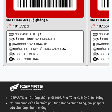
06111-K44-J01 | Bộ gioăng A
06111-K44-J00 
101.772 ₫
107.554 
ENG: GASKET KIT | A
ENG: GASKE
MÃ PHỤ TÙNG: 06111-K44-J01
MÃ PHỤ TÙ
BARCODE: 06111K44J01
BARCODE:
NHÓM PHỤ TÙNG: LỐC MÁY -VÁCH MÁY - GIOĂNG MÁY
MODEL XE: VISION
MODEL XE:
MODEL CODE: K44
MODEL CO
ICSPARTS là hệ thống phân phối 100% Phụ Tùng Xe Máy Chính Hãng
Chuyên cung cấp sản phẩm phụ tùng Honda chính hãng, giải pháp tra
cứu phụ tùng nhanh chóng