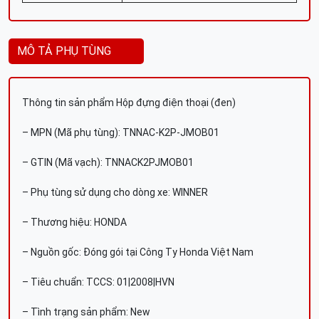
MÔ TẢ PHỤ TÙNG
Thông tin sản phẩm Hộp đựng điện thoại (đen)
– MPN (Mã phụ tùng): TNNAC-K2P-JMOB01
– GTIN (Mã vạch): TNNACK2PJMOB01
– Phụ tùng sử dụng cho dòng xe: WINNER
– Thương hiệu: HONDA
– Nguồn gốc: Đóng gói tại Công Ty Honda Việt Nam
– Tiêu chuẩn: TCCS: 01|2008|HVN
– Tình trạng sản phẩm: New