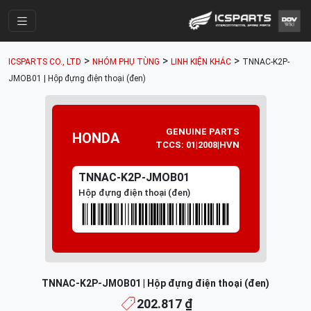
Trang Chính
>
>
>
ICSPARTS CO., LTD
NHÓM PHỤ TÙNG
LINH KIỆN KHÁC
TNNAC-K2P-
Cửa Hàng
JMOB01 | Hộp đựng điện thoại (đen)
Parts Catalogue
Mã Phụ Tùng
GENUINE PARTS
HONDA
TCCS: 01|2008|HVN
Nhóm Phụ Tùng
TNNAC-K2P-JMOB01
Tài khoản
Hộp đựng điện thoại (đen)
TNNAC-K2P-JMOB01 | Hộp đựng điện thoại (đen)
202.817 ₫