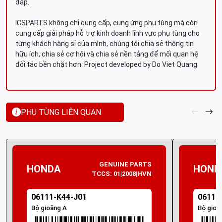
đáp.
ICSPARTS không chỉ cung cấp, cung ứng phụ tùng mà còn
cung cấp giải pháp hỗ trợ kinh doanh lĩnh vực phụ tùng cho
từng khách hàng sỉ của mình, chúng tôi chia sẻ thông tin
hữu ích, chia sẻ cơ hội và chia sẻ nền tảng để mối quan hệ
đối tác bền chặt hơn. Project developed by Do Viet Quang
PHỤ TÙNG LIÊN QUAN
GENUINE PARTS
HONDA
HOND
TCCS: 01|2008|HVN
06111-K44-J01
06111
Bộ gioăng A
Bộ gioă