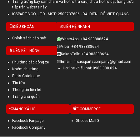
Trang trưng bày sản phẩm và hỗ trợ tra cứu, chưa hỗ trợ đặt hàng trực
tiếp trên website này
ICSPARTS CO., LTD - MST: 2500737606 - ĐẠI DIỆN : ĐỖ VIỆT QUANG
ĐIỀU KHOẢN
LIÊN HỆ NHANH
Chính sách bảo mật
WhatsApp: +84 983888624
Viber: +84 983888624
LIÊN KẾT NÓNG
KakaoTalk: +84 983888624
Email: info.icspartscompany@gmail.com
Phụ tùng các dòng xe
Hotline khiếu nại: 0983.888.624
Nhóm phụ tùng
Parts Catalogue
Tin tức
Thông tin liên hệ
Trang chủ quản
MẠNG XÃ HỘI
E-COMMERCE
Facebook Fanpage
Shopee Mall 3
Facebook Company