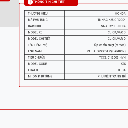
THÔNG TIN CHI TIẾT
THƯƠNG HIỆU
HONDA
MÃ PHỤ TÙNG
TNNAC-K2S-GRDC04
BARCODE
TNNACK2SGRDC04
MODEL XE
CLICK, VARIO
MODEL CHI TIẾT
CLICK, VARIO
TÊN TIẾNG VIỆT
Ốp két tản nhiệt (carbon)
ENG NAME
RADIATOR COVER (CARBON)
TIÊU CHUẨN
TCCS: 01|2008|HVN
MODEL CODE
K2S
LOẠI XE
XE GA
NHÓM PHỤ TÙNG
PHỤ KIỆN TRANG TRÍ