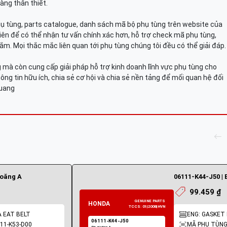
àng thân thiết.
hụ tùng, parts catalogue, danh sách mã bộ phụ tùng trên website của
viên để có thể nhận tư vấn chính xác hơn, hỗ trợ check mã phụ tùng,
ắm. Mọi thắc mắc liên quan tới phụ tùng chúng tôi đều có thể giải đáp.
mà còn cung cấp giải pháp hỗ trợ kinh doanh lĩnh vực phụ tùng cho
ông tin hữu ích, chia sẻ cơ hội và chia sẻ nền tảng để mối quan hệ đối
Quang
ioăng A
06111-K44-J50 | 
99.459 ₫
A EAT BELT
ENG: GASKET K
11-K53-D00
MÃ PHỤ TÙNG: