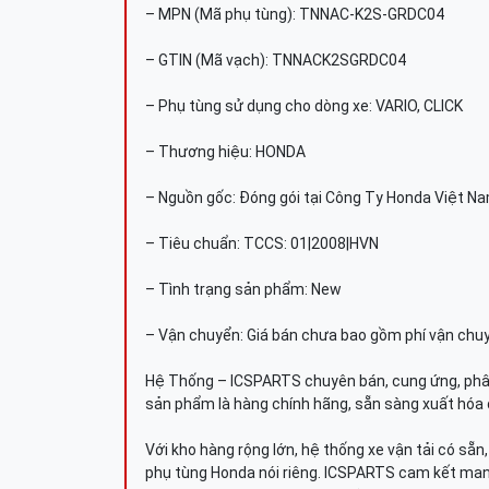
– MPN (Mã phụ tùng): TNNAC-K2S-GRDC04
– GTIN (Mã vạch): TNNACK2SGRDC04
– Phụ tùng sử dụng cho dòng xe: VARIO, CLICK
– Thương hiệu: HONDA
– Nguồn gốc: Đóng gói tại Công Ty Honda Việt N
– Tiêu chuẩn: TCCS: 01|2008|HVN
– Tình trạng sản phẩm: New
– Vận chuyển: Giá bán chưa bao gồm phí vận chu
Hệ Thống – ICSPARTS chuyên bán, cung ứng, phâ
sản phẩm là hàng chính hãng, sẵn sàng xuất hóa 
Với kho hàng rộng lớn, hệ thống xe vận tải có sẵ
phụ tùng Honda nói riêng. ICSPARTS cam kết man