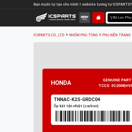
Bạn muốn tự tạo cho mình 1 website tương tự ICSPARTS?
Bộ Lọc Phụ
>
>
ICSPARTS CO., LTD
NHÓM PHỤ TÙNG
PHỤ KIỆN TRANG 
GENUINE PART
HONDA
TCCS: 01|2008|HV
TNNAC-K2S-GRDC04
Ốp két tản nhiệt (carbon)