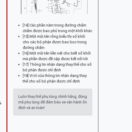
[14] Các phần nằm trong đường chấm
chấm được bao phủ trong một khối khác
[15] Một mũi tên rỗng biểu thị số khối
cho các bộ phận được bao bọc trong
đường chấm
[16] Một mũi tên liền nét cho biết số khối
mà phần được đề cập được kết nối tới
[17] Thông tin nhận dạng thay thế cho số
bộ phận được chỉ định
[18] Vị trí của thông tin nhận dạng thay
thế cho số bộ phận được chỉ định
Luôn thay thế phụ tùng chính hãng, đúng
mã phụ tùng để đảm bảo xe vận hành ổn
%
định và an toàn!