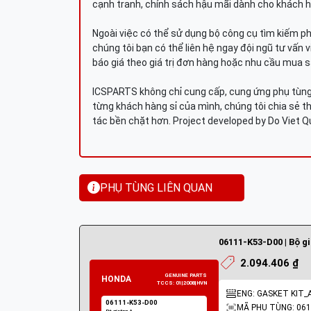
cạnh tranh, chính sách hậu mãi dành cho khách h
Ngoài việc có thể sử dụng bộ công cụ tìm kiếm p
chúng tôi bạn có thể liên hệ ngay đội ngũ tư vấn 
báo giá theo giá trị đơn hàng hoặc nhu cầu mua s
ICSPARTS không chỉ cung cấp, cung ứng phụ tùng 
từng khách hàng sỉ của mình, chúng tôi chia sẻ th
tác bền chặt hơn. Project developed by Do Viet 
PHỤ TÙNG LIÊN QUAN
06111-K53-D00 | Bộ g
2.094.406 ₫
ENG: GASKET KIT_
MÃ PHỤ TÙNG: 061