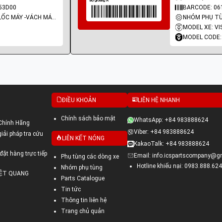
53D00
BARCODE: 06
NHÓM PHỤ TÙNG: LỐC MÁY -VÁCH MÁY - GIOĂNG MÁY
MODEL XE: VI
MODEL CODE:
ĐIỀU KHOẢN
LIÊN HỆ NHANH
Chính sách bảo mật
WhatsApp: +84 983888624
Chính Hãng
Viber: +84 983888624
ải pháp tra cứu
LIÊN KẾT NÓNG
KakaoTalk: +84 983888624
đặt hàng trực tiếp
Email: info.icspartscompany@g
Phụ tùng các dòng xe
Hotline khiếu nại: 0983.888.624
Nhóm phụ tùng
VIỆT QUANG
Parts Catalogue
Tin tức
Thông tin liên hệ
Trang chủ quản