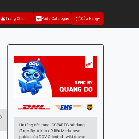
Trang Chính
Parts Catalogue
Cửa Hàng
ội
Hạ tầng nền tảng ICSPARTS sử dụng
được lấy từ kho dữ liệu Markdown
public của DOV Oriented : wiki.dov.vn