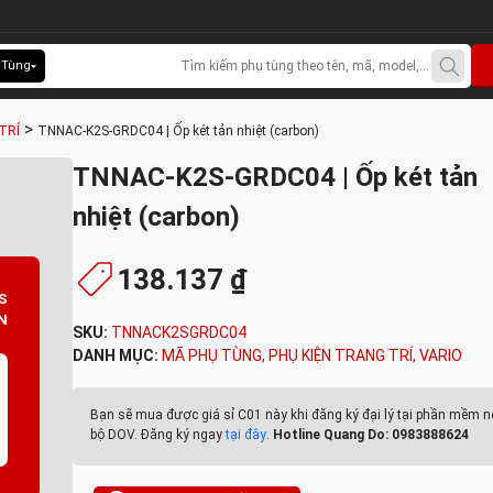
 Tùng
>
TRÍ
TNNAC-K2S-GRDC04 | Ốp két tản nhiệt (carbon)
TNNAC-K2S-GRDC04 | Ốp két tản
nhiệt (carbon)
138.137 ₫
S
N
SKU:
TNNACK2SGRDC04
DANH MỤC:
MÃ PHỤ TÙNG
,
PHỤ KIỆN TRANG TRÍ
,
VARIO
Bạn sẽ mua được giá sỉ C01 này khi đăng ký đại lý tại phần mềm n
bộ DOV. Đăng ký ngay
tại đây
.
Hotline Quang Do: 0983888624