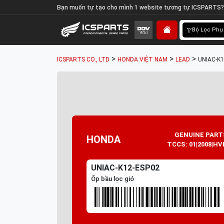
Bạn muốn tự tạo cho mình 1 website tương tự ICSPARTS?
Bộ Lọc Phụ
>
>
>
ICSPARTS CO., LTD
HONDA VIỆT NAM
LEAD
UNIAC-K12
GENUINE PART
HONDA
TCCS: 01|2008|HV
UNIAC-K12-ESP02
Ốp bầu lọc gió