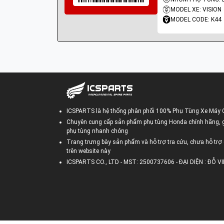
MODEL XE: VISION
MODEL CODE: K44
ICSPARTS là hệ thống phân phối 100% Phụ Tùng Xe Máy 
Chuyên cung cấp sản phẩm phụ tùng Honda chính hãng, gi
phụ tùng nhanh chóng
Trang trưng bày sản phẩm và hỗ trợ tra cứu, chưa hỗ trợ 
trên website này
ICSPARTS CO., LTD - MST: 2500737606 - ĐẠI DIỆN : ĐỖ 