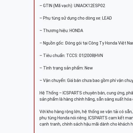
– GTIN (Mã vạch): UNIACK12ESP02
– Phụ tùng sử dụng cho dòng xe: LEAD
– Thương hiệu: HONDA
– Nguồn gốc: Đóng gói tại Công Ty Honda Việt N
– Tiêu chuẩn: TCCS: 01|2008|HVN
– Tình trạng sản phẩm: New
– Vận chuyển: Giá bán chưa bao gồm phí vận chu
Hệ Thống – ICSPARTS chuyên bán, cung ứng, phâ
sản phẩm là hàng chính hãng, sẵn sàng xuất hóa 
Với kho hàng rộng lớn, hệ thống xe vận tải có sẵ
phụ tùng Honda nói riêng. ICSPARTS cam kết man
cạnh tranh, chính sách hậu mãi dành cho khách h