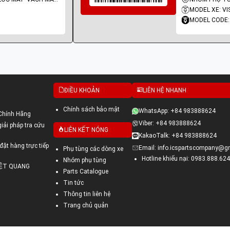
MODEL XE: VI
MODEL CODE:
ĐIỀU KHOẢN
LIÊN HỆ NHANH
Chính sách bảo mật
WhatsApp: +84 983888624
Chính Hãng
Viber: +84 983888624
ải pháp tra cứu
LIÊN KẾT NÓNG
KakaoTalk: +84 983888624
đặt hàng trực tiếp
Email: info.icspartscompany@g
Phụ tùng các dòng xe
Hotline khiếu nại: 0983.888.624
Nhóm phụ tùng
VIỆT QUANG
Parts Catalogue
Tin tức
Thông tin liên hệ
Trang chủ quản