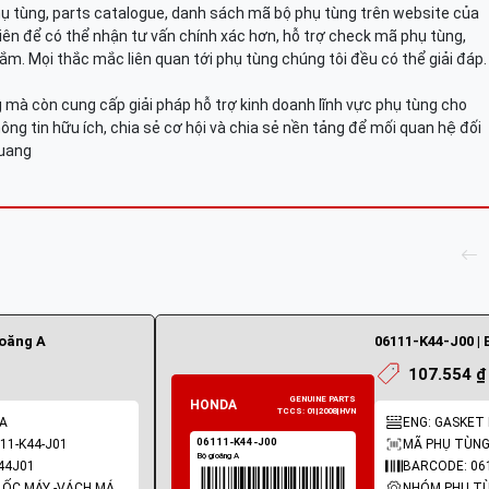
hụ tùng, parts catalogue, danh sách mã bộ phụ tùng trên website của
viên để có thể nhận tư vấn chính xác hơn, hỗ trợ check mã phụ tùng,
ắm. Mọi thắc mắc liên quan tới phụ tùng chúng tôi đều có thể giải đáp.
mà còn cung cấp giải pháp hỗ trợ kinh doanh lĩnh vực phụ tùng cho
ông tin hữu ích, chia sẻ cơ hội và chia sẻ nền tảng để mối quan hệ đối
Quang
ioăng A
06111-K44-J00 | 
107.554 ₫
 A
ENG: GASKET K
11-K44-J01
MÃ PHỤ TÙNG:
44J01
BARCODE: 06
NHÓM PHỤ TÙNG: LỐC MÁY -VÁCH MÁY - GIOĂNG MÁY