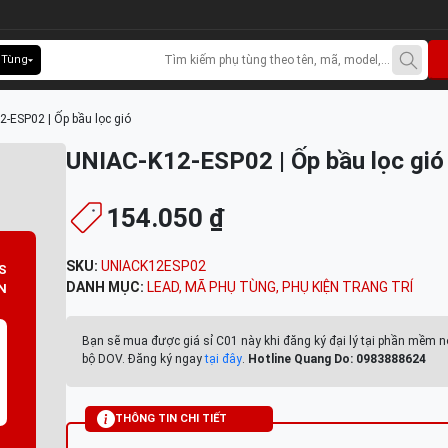
 Tùng
-ESP02 | Ốp bầu lọc gió
UNIAC-K12-ESP02 | Ốp bầu lọc gió
154.050 ₫
SKU:
UNIACK12ESP02
S
DANH MỤC:
LEAD
,
MÃ PHỤ TÙNG
,
PHỤ KIỆN TRANG TRÍ
N
Bạn sẽ mua được giá sỉ C01 này khi đăng ký đại lý tại phần mềm n
bộ DOV. Đăng ký ngay
tại đây
.
Hotline Quang Do: 0983888624
THÔNG TIN CHI TIẾT