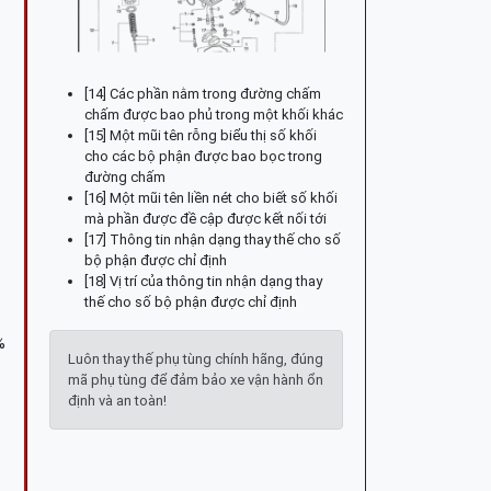
[14] Các phần nằm trong đường chấm
chấm được bao phủ trong một khối khác
[15] Một mũi tên rỗng biểu thị số khối
cho các bộ phận được bao bọc trong
đường chấm
[16] Một mũi tên liền nét cho biết số khối
mà phần được đề cập được kết nối tới
[17] Thông tin nhận dạng thay thế cho số
bộ phận được chỉ định
[18] Vị trí của thông tin nhận dạng thay
thế cho số bộ phận được chỉ định
%
Luôn thay thế phụ tùng chính hãng, đúng
mã phụ tùng để đảm bảo xe vận hành ổn
định và an toàn!