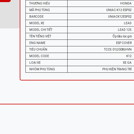
THƯƠNG HIỆU
HONDA
MÃ PHỤ TÙNG
UNIAC-K12-ESP02
BARCODE
UNIACK12ESP02
MODEL XE
LEAD
MODEL CHI TIẾT
LEAD 125
TÊN TIẾNG VIỆT
Ốp bầu lọc gió
ENG NAME
ESP COVER
TIÊU CHUẨN
TCCS: 01|2008|HVN
MODEL CODE
K12
LOẠI XE
XE GA
NHÓM PHỤ TÙNG
PHỤ KIỆN TRANG TRÍ