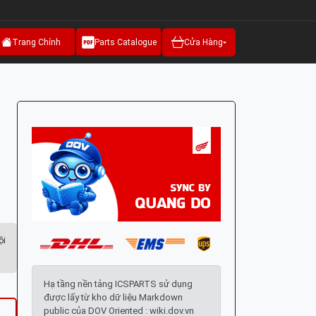
Trang Chính
Parts Catalogue
Cửa Hàng
ội
Hạ tầng nền tảng ICSPARTS sử dụng
được lấy từ kho dữ liệu Markdown
public của DOV Oriented : wiki.dov.vn