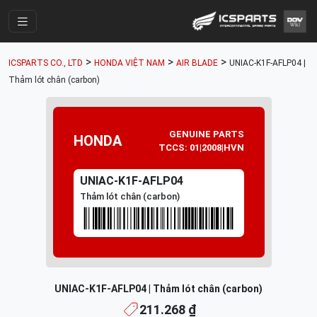
Trang Chính
>
>
>
ICSPARTS CO., LTD
HONDA VIỆT NAM
AIR BLADE
UNIAC-K1F-AFLP04 |
Cửa Hàng
Thảm lót chân (carbon)
Parts Catalogue
Mã Phụ Tùng
GENUINE PARTS
HONDA
TCCS: 01|2008|HVN
Nhóm Phụ Tùng
UNIAC-K1F-AFLP04
Tài khoản
Thảm lót chân (carbon)
UNIAC-K1F-AFLP04 | Thảm lót chân (carbon)
211.268 ₫