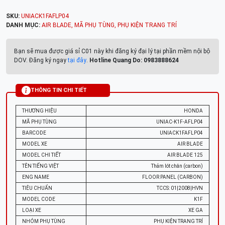
SKU:
UNIACK1FAFLP04
DANH MỤC:
AIR BLADE
,
MÃ PHỤ TÙNG
,
PHỤ KIỆN TRANG TRÍ
Bạn sẽ mua được giá sỉ C01 này khi đăng ký đại lý tại phần mềm nội bộ
DOV. Đăng ký ngay
tại đây
.
Hotline Quang Do: 0983888624
THÔNG TIN CHI TIẾT
THƯƠNG HIỆU
HONDA
MÃ PHỤ TÙNG
UNIAC-K1F-AFLP04
BARCODE
UNIACK1FAFLP04
MODEL XE
AIR BLADE
MODEL CHI TIẾT
AIR BLADE 125
TÊN TIẾNG VIỆT
Thảm lót chân (carbon)
ENG NAME
FLOOR PANEL (CARBON)
TIÊU CHUẨN
TCCS: 01|2008|HVN
MODEL CODE
K1F
LOẠI XE
XE GA
NHÓM PHỤ TÙNG
PHỤ KIỆN TRANG TRÍ