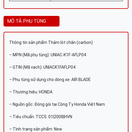
MÔ TẢ PHỤ TÙNG
Thông tin sản phẩm Thảm lót chân (carbon)
– MPN (Mã phụ tùng): UNIAC-K1F-AFLP04
– GTIN (Mã vạch): UNIACK1FAFLP04
– Phụ tùng sử dụng cho dòng xe: AIR BLADE
– Thương hiệu: HONDA
– Nguồn gốc: Đóng gói tại Công Ty Honda Việt Nam
– Tiêu chuẩn: TCCS: 01|2008|HVN
– Tình trạng sản phẩm: New