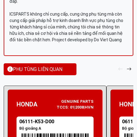
đáp.
ICSPARTS không chỉ cung cấp, cung ứng phụ tùng mà còn
cung cấp giải pháp hỗ trợ kinh doanh lĩnh vực phụ tùng cho
từng khách hàng sỉ của mình, chúng tôi chia sẻ thông tin
hữu ích, chia sẻ cơ hội và chia sẻ nền tảng để mối quan hệ
đối tác bền chặt hơn. Project developed by Do Viet Quang
PHỤ TÙNG LIÊN QUAN
GENUINE PARTS
HONDA
HOND
TCCS: 01|2008|HVN
06111-K53-D00
06111
Bộ gioăng A
Bộ gioă