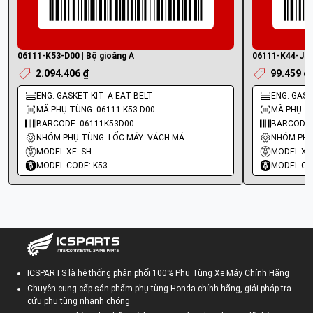
06111-K53-D00 | Bộ gioăng A
06111-K44-J50 
2.094.406 ₫
99.459 ₫
ENG: GASKET KIT_A EAT BELT
ENG: GASKE
MÃ PHỤ TÙNG: 06111-K53-D00
MÃ PHỤ TÙ
BARCODE: 06111K53D00
BARCODE:
NHÓM PHỤ TÙNG: LỐC MÁY -VÁCH MÁY - GIOĂNG MÁY
MODEL XE: SH
MODEL XE:
MODEL CODE: K53
MODEL CO
ICSPARTS là hệ thống phân phối 100% Phụ Tùng Xe Máy Chính Hãng
Chuyên cung cấp sản phẩm phụ tùng Honda chính hãng, giải pháp tra
cứu phụ tùng nhanh chóng