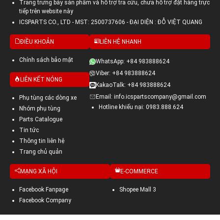
Trang trưng bày sản phẩm và hỗ trợ tra cứu, chưa hỗ trợ đặt hàng trực
tiếp trên website này
ICSPARTS CO., LTD - MST: 2500737606 - ĐẠI DIỆN : ĐỖ VIỆT QUANG
ĐIỀU KHOẢN
LIÊN HỆ NHANH
Chính sách bảo mật
WhatsApp: +84 983888624
Viber: +84 983888624
LIÊN KẾT NÓNG
KakaoTalk: +84 983888624
Email: info.icspartscompany@gmail.com
Phụ tùng các dòng xe
Hotline khiếu nại: 0983.888.624
Nhóm phụ tùng
Parts Catalogue
Tin tức
Thông tin liên hệ
Trang chủ quản
MẠNG XÃ HỘI
E-COMMERCE
Facebook Fanpage
Shopee Mall 3
Facebook Company