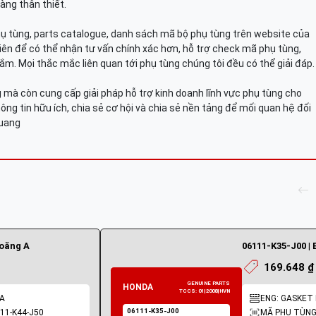
àng thân thiết.
hụ tùng, parts catalogue, danh sách mã bộ phụ tùng trên website của
viên để có thể nhận tư vấn chính xác hơn, hỗ trợ check mã phụ tùng,
ắm. Mọi thắc mắc liên quan tới phụ tùng chúng tôi đều có thể giải đáp.
mà còn cung cấp giải pháp hỗ trợ kinh doanh lĩnh vực phụ tùng cho
ông tin hữu ích, chia sẻ cơ hội và chia sẻ nền tảng để mối quan hệ đối
Quang
ioăng A
06111-K35-J00 | 
169.648 ₫
 A
ENG: GASKET K
11-K44-J50
MÃ PHỤ TÙNG: