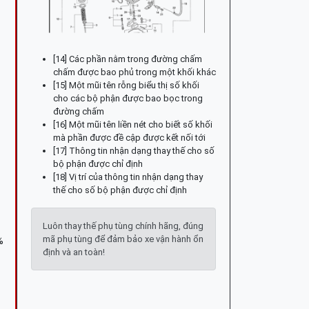
[14] Các phần nằm trong đường chấm
chấm được bao phủ trong một khối khác
[15] Một mũi tên rỗng biểu thị số khối
cho các bộ phận được bao bọc trong
đường chấm
[16] Một mũi tên liền nét cho biết số khối
mà phần được đề cập được kết nối tới
[17] Thông tin nhận dạng thay thế cho số
bộ phận được chỉ định
[18] Vị trí của thông tin nhận dạng thay
thế cho số bộ phận được chỉ định
Luôn thay thế phụ tùng chính hãng, đúng
mã phụ tùng để đảm bảo xe vận hành ổn
%
định và an toàn!