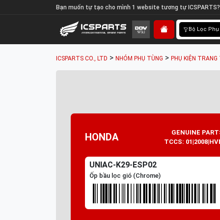
Bạn muốn tự tạo cho mình 1 website tương tự ICSPARTS?
Bộ Lọc Phụ
>
>
ICSPARTS CO., LTD
NHÓM PHỤ TÙNG
PHỤ KIỆN TRANG 
GENUINE PART
HONDA
TCCS: 01|2008|HV
UNIAC-K29-ESP02
Ốp bầu lọc gió (Chrome)