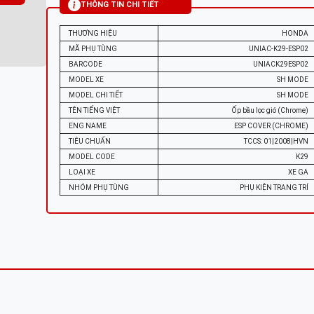
THÔNG TIN CHI TIẾT
THƯƠNG HIỆU
HONDA
MÃ PHỤ TÙNG
UNIAC-K29-ESP02
BARCODE
UNIACK29ESP02
MODEL XE
SH MODE
MODEL CHI TIẾT
SH MODE
TÊN TIẾNG VIỆT
Ốp bầu lọc gió (Chrome)
ENG NAME
ESP COVER (CHROME)
TIÊU CHUẨN
TCCS: 01|2008|HVN
MODEL CODE
K29
LOẠI XE
XE GA
NHÓM PHỤ TÙNG
PHỤ KIỆN TRANG TRÍ