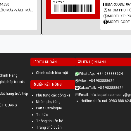
44J50
BARCODE: 06
NHÓM PHỤ TÙNG: LỐC MÁY -VÁCH MÁY - GIOĂNG MÁY
MODEL XE: P
MODEL CODE:
ĐIỀU KHOẢN
LIÊN HỆ NHANH
Chính sách bảo mật
WhatsApp: +84 983888624
Chính Hãng
Viber: +84 983888624
ải pháp tra cứu
LIÊN KẾT NÓNG
KakaoTalk: +84 983888624
đặt hàng trực tiếp
Email: info.icspartscompany@g
Phụ tùng các dòng xe
Hotline khiếu nại: 0983.888.624
Nhóm phụ tùng
VIỆT QUANG
Parts Catalogue
Tin tức
Thông tin liên hệ
Trang chủ quản