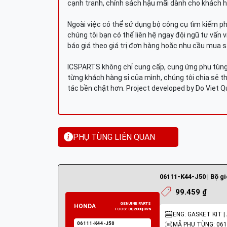
cạnh tranh, chính sách hậu mãi dành cho khách h
Ngoài việc có thể sử dụng bộ công cụ tìm kiếm p
chúng tôi bạn có thể liên hệ ngay đội ngũ tư vấn 
báo giá theo giá trị đơn hàng hoặc nhu cầu mua s
ICSPARTS không chỉ cung cấp, cung ứng phụ tùng 
từng khách hàng sỉ của mình, chúng tôi chia sẻ th
tác bền chặt hơn. Project developed by Do Viet 
PHỤ TÙNG LIÊN QUAN
06111-K44-J50 | Bộ g
99.459 ₫
ENG: GASKET KIT |
MÃ PHỤ TÙNG: 061