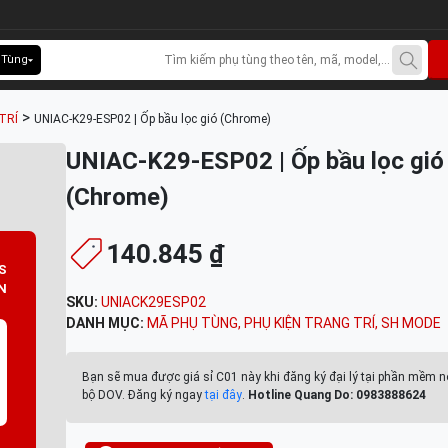
 Tùng
>
TRÍ
UNIAC-K29-ESP02 | Ốp bầu lọc gió (Chrome)
UNIAC-K29-ESP02 | Ốp bầu lọc gió
(Chrome)
140.845 ₫
S
N
SKU:
UNIACK29ESP02
DANH MỤC:
MÃ PHỤ TÙNG
,
PHỤ KIỆN TRANG TRÍ
,
SH MODE
Bạn sẽ mua được giá sỉ C01 này khi đăng ký đại lý tại phần mềm n
bộ DOV. Đăng ký ngay
tại đây
.
Hotline Quang Do: 0983888624