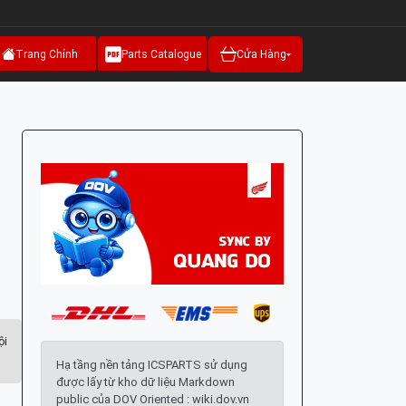
Trang Chính
Parts Catalogue
Cửa Hàng
ội
Hạ tầng nền tảng ICSPARTS sử dụng
được lấy từ kho dữ liệu Markdown
public của DOV Oriented : wiki.dov.vn