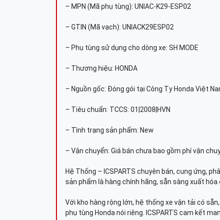
– MPN (Mã phụ tùng): UNIAC-K29-ESP02
– GTIN (Mã vạch): UNIACK29ESP02
– Phụ tùng sử dụng cho dòng xe: SH MODE
– Thương hiệu: HONDA
– Nguồn gốc: Đóng gói tại Công Ty Honda Việt N
– Tiêu chuẩn: TCCS: 01|2008|HVN
– Tình trạng sản phẩm: New
– Vận chuyển: Giá bán chưa bao gồm phí vận chu
Hệ Thống – ICSPARTS chuyên bán, cung ứng, phâ
sản phẩm là hàng chính hãng, sẵn sàng xuất hóa 
Với kho hàng rộng lớn, hệ thống xe vận tải có sẵ
phụ tùng Honda nói riêng. ICSPARTS cam kết man