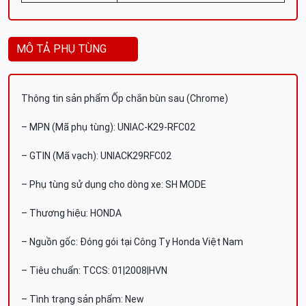
MÔ TẢ PHỤ TÙNG
Thông tin sản phẩm Ốp chắn bùn sau (Chrome)
– MPN (Mã phụ tùng): UNIAC-K29-RFC02
– GTIN (Mã vạch): UNIACK29RFC02
– Phụ tùng sử dụng cho dòng xe: SH MODE
– Thương hiệu: HONDA
– Nguồn gốc: Đóng gói tại Công Ty Honda Việt Nam
– Tiêu chuẩn: TCCS: 01|2008|HVN
– Tình trạng sản phẩm: New