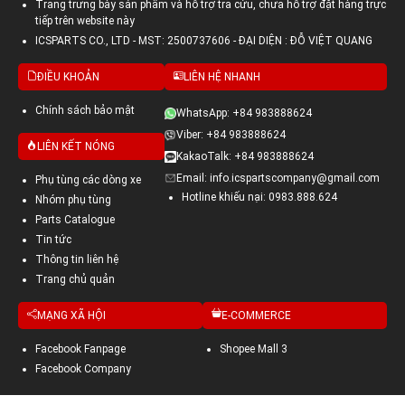
Trang trưng bày sản phẩm và hỗ trợ tra cứu, chưa hỗ trợ đặt hàng trực
tiếp trên website này
ICSPARTS CO., LTD - MST: 2500737606 - ĐẠI DIỆN : ĐỖ VIỆT QUANG
ĐIỀU KHOẢN
LIÊN HỆ NHANH
Chính sách bảo mật
WhatsApp: +84 983888624
Viber: +84 983888624
LIÊN KẾT NÓNG
KakaoTalk: +84 983888624
Email: info.icspartscompany@gmail.com
Phụ tùng các dòng xe
Hotline khiếu nại: 0983.888.624
Nhóm phụ tùng
Parts Catalogue
Tin tức
Thông tin liên hệ
Trang chủ quản
MẠNG XÃ HỘI
E-COMMERCE
Facebook Fanpage
Shopee Mall 3
Facebook Company