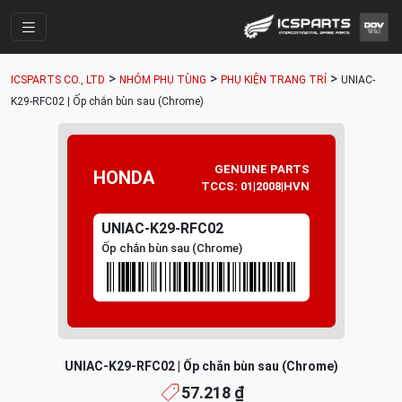
Trang Chính
>
>
>
ICSPARTS CO., LTD
NHÓM PHỤ TÙNG
PHỤ KIỆN TRANG TRÍ
UNIAC-
Cửa Hàng
K29-RFC02 | Ốp chắn bùn sau (Chrome)
Parts Catalogue
Mã Phụ Tùng
GENUINE PARTS
HONDA
TCCS: 01|2008|HVN
Nhóm Phụ Tùng
UNIAC-K29-RFC02
Tài khoản
Ốp chắn bùn sau (Chrome)
UNIAC-K29-RFC02 | Ốp chắn bùn sau (Chrome)
57.218 ₫