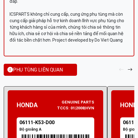
đáp.
ICSPARTS không chỉ cung cấp, cung ứng phụ tùng mà còn
cung cấp giải pháp hỗ trợ kinh doanh lĩnh vực phụ tùng cho
từng khách hàng sỉ của mình, chúng tôi chia sẻ thông tin
hữu ích, chia sẻ cơ hội và chia sẻ nền tảng để mối quan hệ
đối tác bền chặt hơn. Project developed by Do Viet Quang
PHỤ TÙNG LIÊN QUAN
GENUINE PARTS
HONDA
HOND
TCCS: 01|2008|HVN
06111-K53-D00
06111
Bộ gioăng A
Bộ gioă