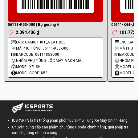
06111-K53-D00 | Bộ gioăng A
06111-K44-J01 
2.094.406 ₫
101.772 
ENG: GASKET KIT_A EAT BELT
ENG: GASKE
MÃ PHỤ TÙNG: 06111-K53-D00
MÃ PHỤ TÙ
BARCODE: 06111K53D00
BARCODE:
NHÓM PHỤ TÙNG: LỐC MÁY -VÁCH MÁY - GIOĂNG MÁY
MODEL XE: SH
MODEL XE:
MODEL CODE: K53
MODEL CO
ICSPARTS là hệ thống phân phối 100% Phụ Tùng Xe Máy Chính Hãng
Chuyên cung cấp sản phẩm phụ tùng Honda chính hãng, giải pháp tra
cứu phụ tùng nhanh chóng