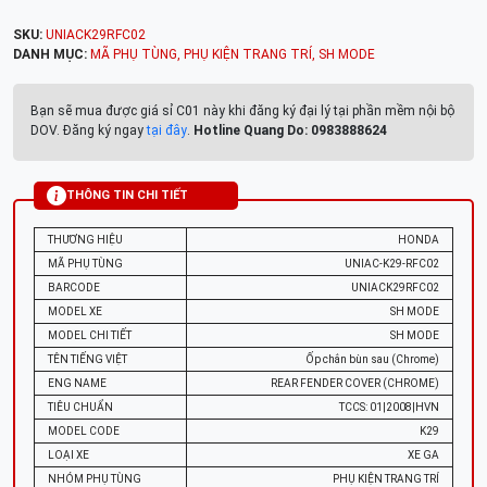
SKU:
UNIACK29RFC02
DANH MỤC:
MÃ PHỤ TÙNG
,
PHỤ KIỆN TRANG TRÍ
,
SH MODE
Bạn sẽ mua được giá sỉ C01 này khi đăng ký đại lý tại phần mềm nội bộ
DOV. Đăng ký ngay
tại đây
.
Hotline Quang Do: 0983888624
THÔNG TIN CHI TIẾT
THƯƠNG HIỆU
HONDA
MÃ PHỤ TÙNG
UNIAC-K29-RFC02
BARCODE
UNIACK29RFC02
MODEL XE
SH MODE
MODEL CHI TIẾT
SH MODE
TÊN TIẾNG VIỆT
Ốp chắn bùn sau (Chrome)
ENG NAME
REAR FENDER COVER (CHROME)
TIÊU CHUẨN
TCCS: 01|2008|HVN
MODEL CODE
K29
LOẠI XE
XE GA
NHÓM PHỤ TÙNG
PHỤ KIỆN TRANG TRÍ