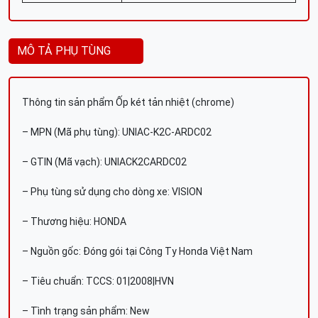
MÔ TẢ PHỤ TÙNG
Thông tin sản phẩm Ốp két tản nhiệt (chrome)
– MPN (Mã phụ tùng): UNIAC-K2C-ARDC02
– GTIN (Mã vạch): UNIACK2CARDC02
– Phụ tùng sử dụng cho dòng xe: VISION
– Thương hiệu: HONDA
– Nguồn gốc: Đóng gói tại Công Ty Honda Việt Nam
– Tiêu chuẩn: TCCS: 01|2008|HVN
– Tình trạng sản phẩm: New