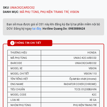
SKU:
UNIACK2CARDC02
DANH MỤC:
MÃ PHỤ TÙNG
,
PHỤ KIỆN TRANG TRÍ
,
VISION
Bạn sẽ mua được giá sỉ C01 này khi đăng ký đại lý tại phần mềm nội bộ
DOV. Đăng ký ngay
tại đây
.
Hotline Quang Do: 0983888624
THÔNG TIN CHI TIẾT
THƯƠNG HIỆU
HONDA
MÃ PHỤ TÙNG
UNIAC-K2C-ARDC02
BARCODE
UNIACK2CARDC02
MODEL XE
VISION
MODEL CHI TIẾT
VISION 110
TÊN TIẾNG VIỆT
Ốp két tản nhiệt (chrome)
ENG NAME
RADIATOR COVER (CHROME)
TIÊU CHUẨN
TCCS: 01|2008|HVN
MODEL CODE
K2C
LOẠI XE
XE GA
NHÓM PHỤ TÙNG
PHỤ KIỆN TRANG TRÍ