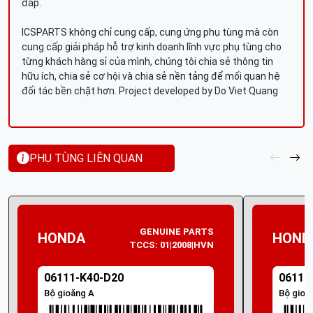
đáp.
ICSPARTS không chỉ cung cấp, cung ứng phụ tùng mà còn
cung cấp giải pháp hỗ trợ kinh doanh lĩnh vực phụ tùng cho
từng khách hàng sỉ của mình, chúng tôi chia sẻ thông tin
hữu ích, chia sẻ cơ hội và chia sẻ nền tảng để mối quan hệ
đối tác bền chặt hơn. Project developed by Do Viet Quang
PHỤ TÙNG LIÊN QUAN
GENUINE PARTS
HONDA
HOND
TCCS: 01|2008|HVN
06111-K40-D20
06111
Bộ gioăng A
Bộ gioă