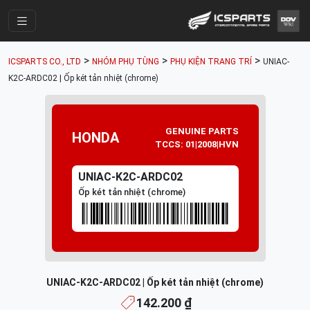
Trang Chính
>
>
>
ICSPARTS CO., LTD
NHÓM PHỤ TÙNG
PHỤ KIỆN TRANG TRÍ
UNIAC-
Cửa Hàng
K2C-ARDC02 | Ốp két tản nhiệt (chrome)
Parts Catalogue
Mã Phụ Tùng
GENUINE PARTS
HONDA
TCCS: 01|2008|HVN
Nhóm Phụ Tùng
UNIAC-K2C-ARDC02
Tài khoản
Ốp két tản nhiệt (chrome)
UNIAC-K2C-ARDC02 | Ốp két tản nhiệt (chrome)
142.200 ₫