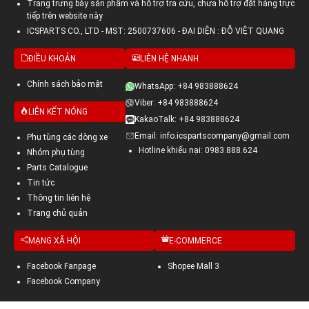
Trang trưng bày sản phẩm và hỗ trợ tra cứu, chưa hỗ trợ đặt hàng trực
tiếp trên website này
ICSPARTS CO., LTD - MST: 2500737606 - ĐẠI DIỆN : ĐỖ VIỆT QUANG
ĐIỀU KHOẢN
LIÊN HỆ NHANH
Chính sách bảo mật
WhatsApp: +84 983888624
Viber: +84 983888624
LIÊN KẾT NÓNG
KakaoTalk: +84 983888624
Email: info.icspartscompany@gmail.com
Phụ tùng các dòng xe
Hotline khiếu nại: 0983.888.624
Nhóm phụ tùng
Parts Catalogue
Tin tức
Thông tin liên hệ
Trang chủ quản
MẠNG XÃ HỘI
E-COMMERCE
Facebook Fanpage
Shopee Mall 3
Facebook Company