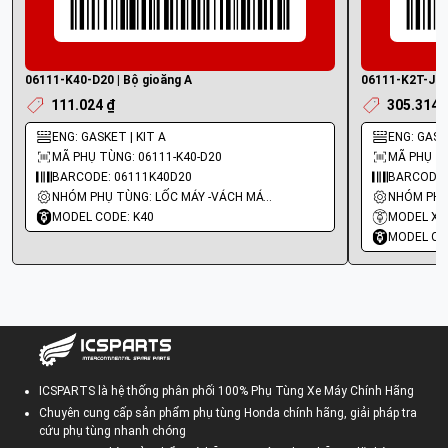
06111-K40-D20 | Bộ gioăng A
06111-K2T-J00 
111.024 ₫
305.314 
ENG: GASKET | KIT A
ENG: GASKE
MÃ PHỤ TÙNG: 06111-K40-D20
MÃ PHỤ TÙ
BARCODE: 06111K40D20
BARCODE:
NHÓM PHỤ TÙNG: LỐC MÁY -VÁCH MÁY - GIOĂNG MÁY
MODEL CODE: K40
MODEL XE:
MODEL CO
ICSPARTS là hệ thống phân phối 100% Phụ Tùng Xe Máy Chính Hãng
Chuyên cung cấp sản phẩm phụ tùng Honda chính hãng, giải pháp tra
cứu phụ tùng nhanh chóng