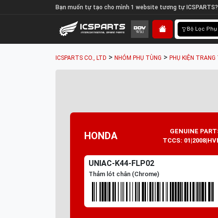
Bạn muốn tự tạo cho mình 1 website tương tự ICSPARTS?
Bộ Lọc Phụ
>
>
ICSPARTS CO., LTD
NHÓM PHỤ TÙNG
PHỤ KIỆN TRANG 
GENUINE PART
HONDA
TCCS: 01|2008|HV
UNIAC-K44-FLP02
Thảm lót chân (Chrome)