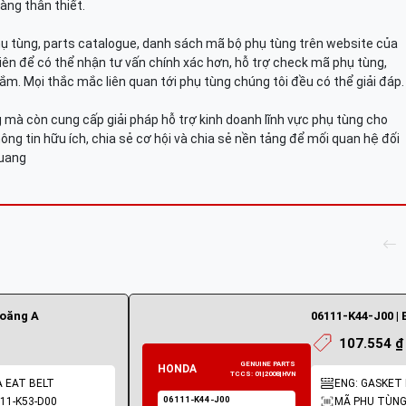
àng thân thiết.
hụ tùng, parts catalogue, danh sách mã bộ phụ tùng trên website của
viên để có thể nhận tư vấn chính xác hơn, hỗ trợ check mã phụ tùng,
ắm. Mọi thắc mắc liên quan tới phụ tùng chúng tôi đều có thể giải đáp.
mà còn cung cấp giải pháp hỗ trợ kinh doanh lĩnh vực phụ tùng cho
ông tin hữu ích, chia sẻ cơ hội và chia sẻ nền tảng để mối quan hệ đối
Quang
ioăng A
06111-K44-J00 | 
107.554 ₫
A EAT BELT
ENG: GASKET K
11-K53-D00
MÃ PHỤ TÙNG: