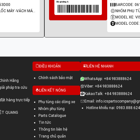
53D00
BARCODE: 06
NHÓM PHỤ TÙNG: LỐC MÁY -VÁCH MÁY - GIOĂNG MÁY
MODEL XE: VI
MODEL CODE:
ĐIỀU KHOẢN
LIÊN HỆ NHANH
Chính sách bảo mật
WhatsApp: +84 983888624
Chính Hãng
Viber: +84 983888624
ải pháp tra cứu
LIÊN KẾT NÓNG
KakaoTalk: +84 983888624
đặt hàng trực tiếp
Email: info.icspartscompany@g
Phụ tùng các dòng xe
Hotline khiếu nại: 0983.888.624
Nhóm phụ tùng
VIỆT QUANG
Parts Catalogue
Tin tức
Thông tin liên hệ
Trang chủ quản