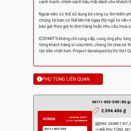
cạnh tranh, chính sách hậu mãi dành cho khách h
Ngoài việc có thể sử dụng bộ công cụ tìm kiếm p
chúng tôi bạn có thể liên hệ ngay đội ngũ tư vấn 
báo giá theo giá trị đơn hàng hoặc nhu cầu mua s
ICSPARTS không chỉ cung cấp, cung ứng phụ tùng 
từng khách hàng sỉ của mình, chúng tôi chia sẻ th
tác bền chặt hơn. Project developed by Do Viet 
PHỤ TÙNG LIÊN QUAN
06111-K53-D00 | Bộ g
2.094.406 ₫
ENG: GASKET KIT_
MÃ PHỤ TÙNG: 061