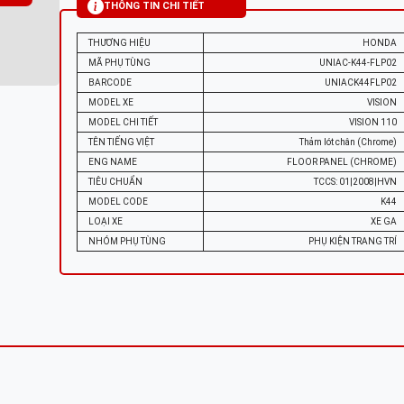
THÔNG TIN CHI TIẾT
THƯƠNG HIỆU
HONDA
MÃ PHỤ TÙNG
UNIAC-K44-FLP02
BARCODE
UNIACK44FLP02
MODEL XE
VISION
MODEL CHI TIẾT
VISION 110
TÊN TIẾNG VIỆT
Thảm lót chân (Chrome)
ENG NAME
FLOOR PANEL (CHROME)
TIÊU CHUẨN
TCCS: 01|2008|HVN
MODEL CODE
K44
LOẠI XE
XE GA
NHÓM PHỤ TÙNG
PHỤ KIỆN TRANG TRÍ