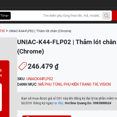
 Tùng
>
TRÍ
UNIAC-K44-FLP02 | Thảm lót chân (Chrome)
UNIAC-K44-FLP02 | Thảm lót chân
(Chrome)
246.479 ₫
S
N
SKU:
UNIACK44FLP02
DANH MỤC:
MÃ PHỤ TÙNG
,
PHỤ KIỆN TRANG TRÍ
,
VISION
Bạn sẽ mua được giá sỉ C01 này khi đăng ký đại lý tại phần mềm n
bộ DOV. Đăng ký ngay
tại đây
.
Hotline Quang Do: 0983888624