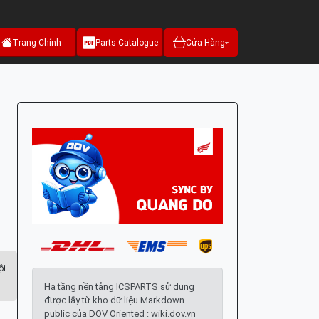
Trang Chính
Parts Catalogue
Cửa Hàng
ội
Hạ tầng nền tảng ICSPARTS sử dụng
được lấy từ kho dữ liệu Markdown
public của DOV Oriented : wiki.dov.vn