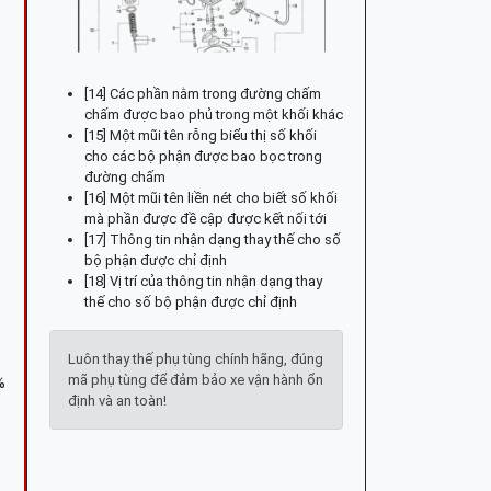
[14] Các phần nằm trong đường chấm
chấm được bao phủ trong một khối khác
[15] Một mũi tên rỗng biểu thị số khối
cho các bộ phận được bao bọc trong
đường chấm
[16] Một mũi tên liền nét cho biết số khối
mà phần được đề cập được kết nối tới
[17] Thông tin nhận dạng thay thế cho số
bộ phận được chỉ định
[18] Vị trí của thông tin nhận dạng thay
thế cho số bộ phận được chỉ định
Luôn thay thế phụ tùng chính hãng, đúng
mã phụ tùng để đảm bảo xe vận hành ổn
%
định và an toàn!