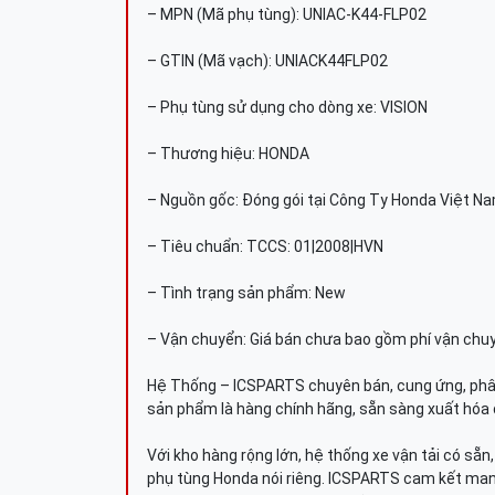
– MPN (Mã phụ tùng): UNIAC-K44-FLP02
– GTIN (Mã vạch): UNIACK44FLP02
– Phụ tùng sử dụng cho dòng xe: VISION
– Thương hiệu: HONDA
– Nguồn gốc: Đóng gói tại Công Ty Honda Việt N
– Tiêu chuẩn: TCCS: 01|2008|HVN
– Tình trạng sản phẩm: New
– Vận chuyển: Giá bán chưa bao gồm phí vận chu
Hệ Thống – ICSPARTS chuyên bán, cung ứng, phâ
sản phẩm là hàng chính hãng, sẵn sàng xuất hóa 
Với kho hàng rộng lớn, hệ thống xe vận tải có sẵ
phụ tùng Honda nói riêng. ICSPARTS cam kết man