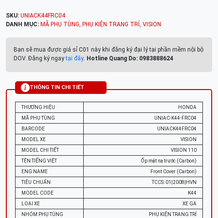
SKU:
UNIACK44FRC04
DANH MỤC:
MÃ PHỤ TÙNG
,
PHỤ KIỆN TRANG TRÍ
,
VISION
Bạn sẽ mua được giá sỉ C01 này khi đăng ký đại lý tại phần mềm nội bộ
DOV. Đăng ký ngay
tại đây
.
Hotline Quang Do: 0983888624
THÔNG TIN CHI TIẾT
THƯƠNG HIỆU
HONDA
MÃ PHỤ TÙNG
UNIAC-K44-FRC04
BARCODE
UNIACK44FRC04
MODEL XE
VISION
MODEL CHI TIẾT
VISION 110
TÊN TIẾNG VIỆT
Ốp mặt nạ trước (Carbon)
ENG NAME
Front Cover (Carbon)
TIÊU CHUẨN
TCCS: 01|2008|HVN
MODEL CODE
K44
LOẠI XE
XE GA
NHÓM PHỤ TÙNG
PHỤ KIỆN TRANG TRÍ