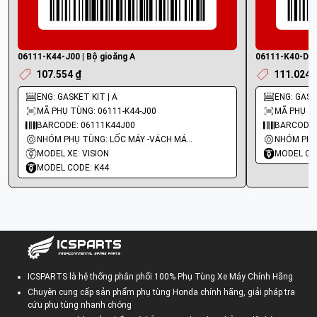
06111-K44-J00 | Bộ gioăng A
06111-K40-D20 
107.554 ₫
111.024 
ENG: GASKET KIT | A
ENG: GASKE
MÃ PHỤ TÙNG: 06111-K44-J00
MÃ PHỤ TÙ
BARCODE: 06111K44J00
BARCODE:
NHÓM PHỤ TÙNG: LỐC MÁY -VÁCH MÁY - GIOĂNG MÁY
MODEL XE: VISION
MODEL CO
MODEL CODE: K44
ICSPARTS là hệ thống phân phối 100% Phụ Tùng Xe Máy Chính Hãng
Chuyên cung cấp sản phẩm phụ tùng Honda chính hãng, giải pháp tra
cứu phụ tùng nhanh chóng