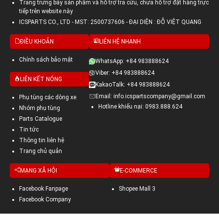
Trang trưng bày sản phẩm và hỗ trợ tra cứu, chưa hỗ trợ đặt hàng trực
tiếp trên website này
ICSPARTS CO., LTD - MST: 2500737606 - ĐẠI DIỆN : ĐỖ VIỆT QUANG
ĐIỀU KHOẢN
LIÊN HỆ NHANH
Chính sách bảo mật
WhatsApp: +84 983888624
Viber: +84 983888624
LIÊN KẾT NÓNG
KakaoTalk: +84 983888624
Email: info.icspartscompany@gmail.com
Phụ tùng các dòng xe
Hotline khiếu nại: 0983.888.624
Nhóm phụ tùng
Parts Catalogue
Tin tức
Thông tin liên hệ
Trang chủ quản
MẠNG XÃ HỘI
E-COMMERCE
Facebook Fanpage
Shopee Mall 3
Facebook Company