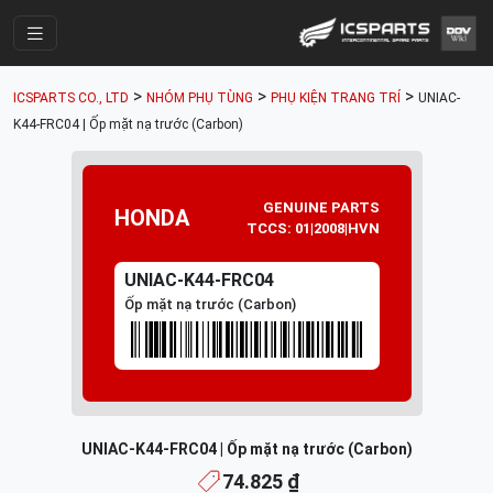
Trang Chính
>
>
>
ICSPARTS CO., LTD
NHÓM PHỤ TÙNG
PHỤ KIỆN TRANG TRÍ
UNIAC-
Cửa Hàng
K44-FRC04 | Ốp mặt nạ trước (Carbon)
Parts Catalogue
Mã Phụ Tùng
GENUINE PARTS
HONDA
TCCS: 01|2008|HVN
Nhóm Phụ Tùng
UNIAC-K44-FRC04
Tài khoản
Ốp mặt nạ trước (Carbon)
UNIAC-K44-FRC04 | Ốp mặt nạ trước (Carbon)
74.825 ₫