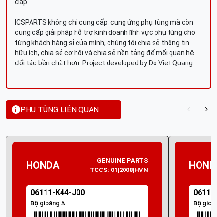
đáp.
ICSPARTS không chỉ cung cấp, cung ứng phụ tùng mà còn
cung cấp giải pháp hỗ trợ kinh doanh lĩnh vực phụ tùng cho
từng khách hàng sỉ của mình, chúng tôi chia sẻ thông tin
hữu ích, chia sẻ cơ hội và chia sẻ nền tảng để mối quan hệ
đối tác bền chặt hơn. Project developed by Do Viet Quang
PHỤ TÙNG LIÊN QUAN
GENUINE PARTS
HONDA
HOND
TCCS: 01|2008|HVN
06111-K44-J00
06111
Bộ gioăng A
Bộ gioă