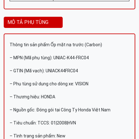
MÔ TẢ PHỤ TÙNG
Thông tin sản phẩm Ốp mặt nạ trước (Carbon)
– MPN (Mã phụ tùng): UNIAC-K44-FRC04
– GTIN (Mã vạch): UNIACK44FRC04
– Phụ tùng sử dụng cho dòng xe: VISION
– Thương hiệu: HONDA
– Nguồn gốc: Đóng gói tại Công Ty Honda Việt Nam
– Tiêu chuẩn: TCCS: 01|2008|HVN
– Tình trạng sản phẩm: New