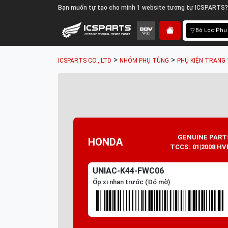
Bạn muốn tự tạo cho mình 1 website tương tự ICSPARTS?
Bộ Lọc Phụ
>
>
ICSPARTS CO., LTD
NHÓM PHỤ TÙNG
PHỤ KIỆN TRANG 
GENUINE PART
HONDA
TCCS: 01|2008|HV
UNIAC-K44-FWC06
Ốp xi nhan trước (Đỏ mờ)