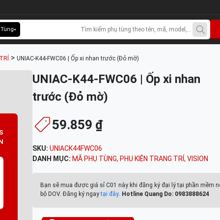
 Tùng
>
TRÍ
UNIAC-K44-FWC06 | Ốp xi nhan trước (Đỏ mờ)
UNIAC-K44-FWC06 | Ốp xi nhan
trước (Đỏ mờ)
59.859 ₫
S
N
SKU:
UNIACK44FWC06
DANH MỤC:
MÃ PHỤ TÙNG
,
PHỤ KIỆN TRANG TRÍ
,
VISION
Bạn sẽ mua được giá sỉ C01 này khi đăng ký đại lý tại phần mềm n
bộ DOV. Đăng ký ngay
tại đây
.
Hotline Quang Do: 0983888624