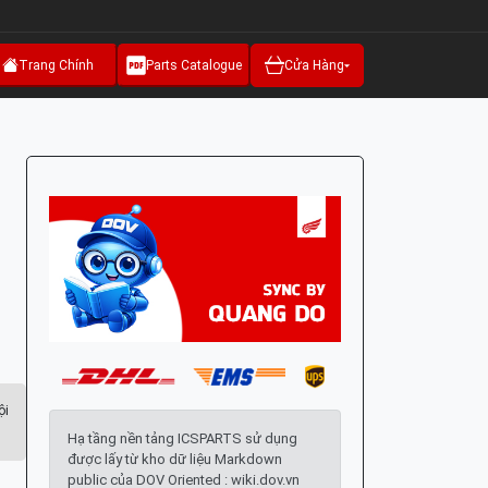
Trang Chính
Parts Catalogue
Cửa Hàng
ội
Hạ tầng nền tảng ICSPARTS sử dụng
được lấy từ kho dữ liệu Markdown
public của DOV Oriented : wiki.dov.vn