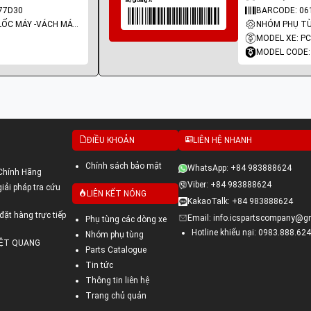
77D30
BARCODE: 06
NHÓM PHỤ TÙNG: LỐC MÁY -VÁCH MÁY - GIOĂNG MÁY
MODEL XE: P
MODEL CODE:
ĐIỀU KHOẢN
LIÊN HỆ NHANH
Chính sách bảo mật
WhatsApp: +84 983888624
Chính Hãng
Viber: +84 983888624
ải pháp tra cứu
LIÊN KẾT NÓNG
KakaoTalk: +84 983888624
đặt hàng trực tiếp
Email: info.icspartscompany@g
Phụ tùng các dòng xe
Hotline khiếu nại: 0983.888.624
Nhóm phụ tùng
VIỆT QUANG
Parts Catalogue
Tin tức
Thông tin liên hệ
Trang chủ quản