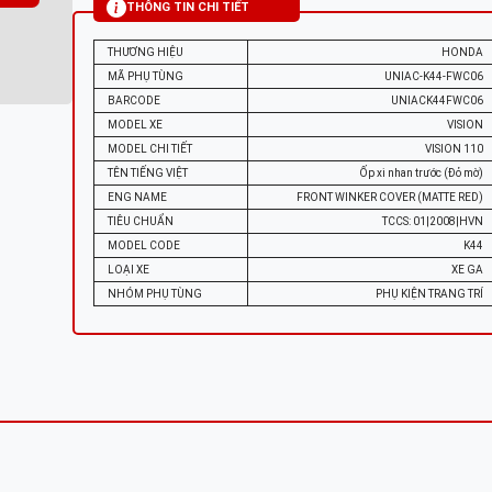
THÔNG TIN CHI TIẾT
THƯƠNG HIỆU
HONDA
MÃ PHỤ TÙNG
UNIAC-K44-FWC06
BARCODE
UNIACK44FWC06
MODEL XE
VISION
MODEL CHI TIẾT
VISION 110
TÊN TIẾNG VIỆT
Ốp xi nhan trước (Đỏ mờ)
ENG NAME
FRONT WINKER COVER (MATTE RED)
TIÊU CHUẨN
TCCS: 01|2008|HVN
MODEL CODE
K44
LOẠI XE
XE GA
NHÓM PHỤ TÙNG
PHỤ KIỆN TRANG TRÍ