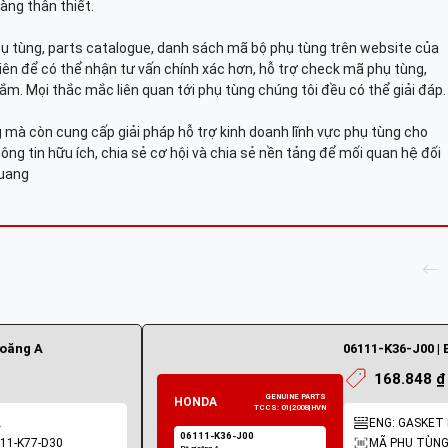
àng thân thiết.
hụ tùng, parts catalogue, danh sách mã bộ phụ tùng trên website của
viên để có thể nhận tư vấn chính xác hơn, hỗ trợ check mã phụ tùng,
ắm. Mọi thắc mắc liên quan tới phụ tùng chúng tôi đều có thể giải đáp.
mà còn cung cấp giải pháp hỗ trợ kinh doanh lĩnh vực phụ tùng cho
ông tin hữu ích, chia sẻ cơ hội và chia sẻ nền tảng để mối quan hệ đối
Quang
ioăng A
06111-K36-J00 | 
168.848 ₫
A
ENG: GASKET 
11-K77-D30
MÃ PHỤ TÙNG: