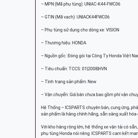
– MPN (Mã phụ tùng): UNIAC-K44-FWC06
– GTIN (Mã vạch): UNIACK44FWC06
– Phụ tùng sử dụng cho dòng xe: VISION
– Thương hiệu: HONDA
– Nguồn gốc: Đóng gói tại Công Ty Honda Việt N
– Tiêu chuẩn: TCCS: 01|2008|HVN
– Tình trạng sản phẩm: New
– Vận chuyển: Giá bán chưa bao gồm phí vận chu
Hệ Thống – ICSPARTS chuyên bán, cung ứng, phâ
sản phẩm là hàng chính hãng, sẵn sàng xuất hóa 
Với kho hàng rộng lớn, hệ thống xe vận tải có sẵ
phụ tùng Honda nói riêng. ICSPARTS cam kết man