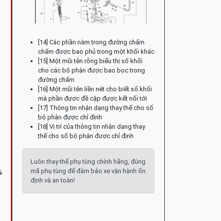
[14] Các phần nằm trong đường chấm
chấm được bao phủ trong một khối khác
[15] Một mũi tên rỗng biểu thị số khối
cho các bộ phận được bao bọc trong
đường chấm
[16] Một mũi tên liền nét cho biết số khối
mà phần được đề cập được kết nối tới
[17] Thông tin nhận dạng thay thế cho số
bộ phận được chỉ định
[18] Vị trí của thông tin nhận dạng thay
thế cho số bộ phận được chỉ định
Luôn thay thế phụ tùng chính hãng, đúng
mã phụ tùng để đảm bảo xe vận hành ổn
%
định và an toàn!