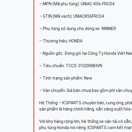
– MPN (Mã phụ tùng): UNIAC-K56-FRC04
– GTIN (Mã vạch): UNIACK56FRC04
– Phụ tùng sử dụng cho dòng xe: WINNER
– Thương hiệu: HONDA
– Nguồn gốc: Đóng gói tại Công Ty Honda Việt N
– Tiêu chuẩn: TCCS: 01|2008|HVN
– Tình trạng sản phẩm: New
– Vận chuyển: Giá bán chưa bao gồm phí vận chu
Hệ Thống – ICSPARTS chuyên bán, cung ứng, phâ
sản phẩm là hàng chính hãng, sẵn sàng xuất hóa 
Với kho hàng rộng lớn, hệ thống xe vận tải có sẵ
phụ tùng Honda nói riêng. ICSPARTS cam kết man