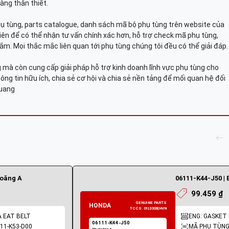
àng thân thiết.
hụ tùng, parts catalogue, danh sách mã bộ phụ tùng trên website của
viên để có thể nhận tư vấn chính xác hơn, hỗ trợ check mã phụ tùng,
ắm. Mọi thắc mắc liên quan tới phụ tùng chúng tôi đều có thể giải đáp.
mà còn cung cấp giải pháp hỗ trợ kinh doanh lĩnh vực phụ tùng cho
ông tin hữu ích, chia sẻ cơ hội và chia sẻ nền tảng để mối quan hệ đối
Quang
ioăng A
06111-K44-J50 | 
99.459 ₫
A EAT BELT
ENG: GASKET K
11-K53-D00
MÃ PHỤ TÙNG: