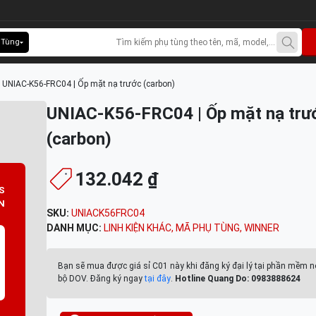
 Tùng
>
UNIAC-K56-FRC04 | Ốp mặt nạ trước (carbon)
UNIAC-K56-FRC04 | Ốp mặt nạ trư
(carbon)
132.042 ₫
S
N
SKU:
UNIACK56FRC04
DANH MỤC:
LINH KIỆN KHÁC
,
MÃ PHỤ TÙNG
,
WINNER
Bạn sẽ mua được giá sỉ C01 này khi đăng ký đại lý tại phần mềm n
bộ DOV. Đăng ký ngay
tại đây
.
Hotline Quang Do: 0983888624