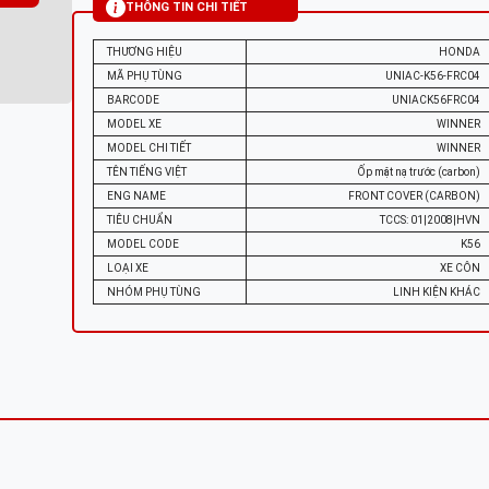
THÔNG TIN CHI TIẾT
THƯƠNG HIỆU
HONDA
MÃ PHỤ TÙNG
UNIAC-K56-FRC04
BARCODE
UNIACK56FRC04
MODEL XE
WINNER
MODEL CHI TIẾT
WINNER
TÊN TIẾNG VIỆT
Ốp mặt nạ trước (carbon)
ENG NAME
FRONT COVER (CARBON)
TIÊU CHUẨN
TCCS: 01|2008|HVN
MODEL CODE
K56
LOẠI XE
XE CÔN
NHÓM PHỤ TÙNG
LINH KIỆN KHÁC