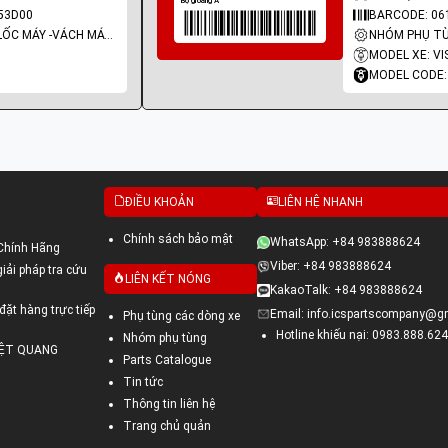
53D00
BARCODE: 06
NHÓM PHỤ TÙNG: LỐC MÁY -VÁCH MÁY - GIOĂNG MÁY
MODEL XE: VI
MODEL CODE:
ĐIỀU KHOẢN
LIÊN HỆ NHANH
Chính sách bảo mật
WhatsApp: +84 983888624
Chính Hãng
Viber: +84 983888624
ải pháp tra cứu
LIÊN KẾT NÓNG
KakaoTalk: +84 983888624
đặt hàng trực tiếp
Email: info.icspartscompany@g
Phụ tùng các dòng xe
Hotline khiếu nại: 0983.888.624
Nhóm phụ tùng
VIỆT QUANG
Parts Catalogue
Tin tức
Thông tin liên hệ
Trang chủ quản