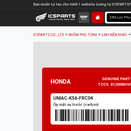
Bạn muốn tự tạo cho mình 1 website tương tự ICSPARTS?
Bộ Lọc Phụ
>
>
ICSPARTS CO., LTD
NHÓM PHỤ TÙNG
LINH KIỆN KHÁC
GENUINE PART
HONDA
TCCS: 01|2008|HV
UNIAC-K56-FRC04
Ốp mặt nạ trước (carbon)