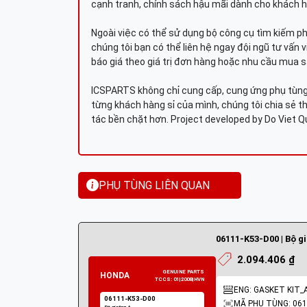
cạnh tranh, chính sách hậu mãi dành cho khách h
Ngoài việc có thể sử dụng bộ công cụ tìm kiếm p
chúng tôi bạn có thể liên hệ ngay đội ngũ tư vấn 
báo giá theo giá trị đơn hàng hoặc nhu cầu mua s
ICSPARTS không chỉ cung cấp, cung ứng phụ tùng 
từng khách hàng sỉ của mình, chúng tôi chia sẻ th
tác bền chặt hơn. Project developed by Do Viet 
PHỤ TÙNG LIÊN QUAN
06111-K53-D00 | Bộ g
2.094.406 ₫
ENG: GASKET KIT_
MÃ PHỤ TÙNG: 061