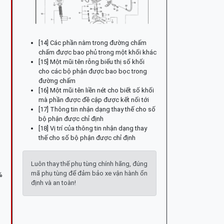
[14] Các phần nằm trong đường chấm
chấm được bao phủ trong một khối khác
[15] Một mũi tên rỗng biểu thị số khối
cho các bộ phận được bao bọc trong
đường chấm
[16] Một mũi tên liền nét cho biết số khối
mà phần được đề cập được kết nối tới
[17] Thông tin nhận dạng thay thế cho số
bộ phận được chỉ định
[18] Vị trí của thông tin nhận dạng thay
thế cho số bộ phận được chỉ định
Luôn thay thế phụ tùng chính hãng, đúng
mã phụ tùng để đảm bảo xe vận hành ổn
%
định và an toàn!