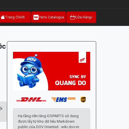
Trang Chính
Parts Catalogue
Cửa Hàng
ớc
ội
Hạ tầng nền tảng ICSPARTS sử dụng
được lấy từ kho dữ liệu Markdown
public của DOV Oriented : wiki.dov.vn