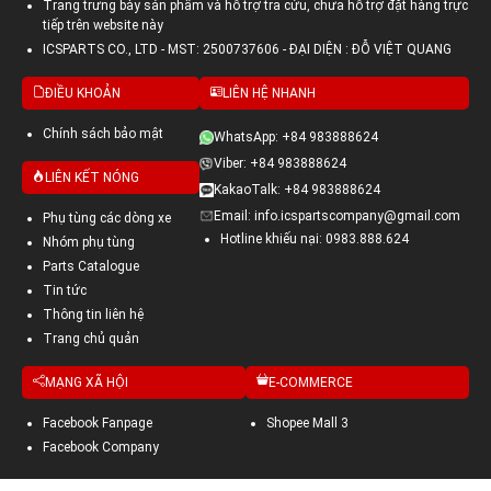
Trang trưng bày sản phẩm và hỗ trợ tra cứu, chưa hỗ trợ đặt hàng trực
tiếp trên website này
ICSPARTS CO., LTD - MST: 2500737606 - ĐẠI DIỆN : ĐỖ VIỆT QUANG
ĐIỀU KHOẢN
LIÊN HỆ NHANH
Chính sách bảo mật
WhatsApp: +84 983888624
Viber: +84 983888624
LIÊN KẾT NÓNG
KakaoTalk: +84 983888624
Email: info.icspartscompany@gmail.com
Phụ tùng các dòng xe
Hotline khiếu nại: 0983.888.624
Nhóm phụ tùng
Parts Catalogue
Tin tức
Thông tin liên hệ
Trang chủ quản
MẠNG XÃ HỘI
E-COMMERCE
Facebook Fanpage
Shopee Mall 3
Facebook Company