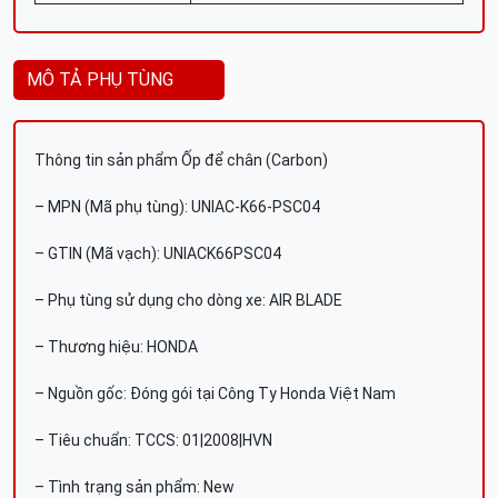
MÔ TẢ PHỤ TÙNG
Thông tin sản phẩm Ốp để chân (Carbon)
– MPN (Mã phụ tùng): UNIAC-K66-PSC04
– GTIN (Mã vạch): UNIACK66PSC04
– Phụ tùng sử dụng cho dòng xe: AIR BLADE
– Thương hiệu: HONDA
– Nguồn gốc: Đóng gói tại Công Ty Honda Việt Nam
– Tiêu chuẩn: TCCS: 01|2008|HVN
– Tình trạng sản phẩm: New