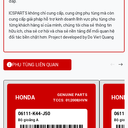
đáp.
ICSPARTS không chỉ cung cấp, cung ứng phụ tùng mà còn
cung cấp giải pháp hỗ trợ kinh doanh lĩnh vực phụ tùng cho
từng khách hàng sỉ của mình, chúng tôi chia sẻ thông tin
hữu ích, chia sẻ cơ hội và chia sẻ nền tảng để mối quan hệ
đối tác bền chặt hơn. Project developed by Do Viet Quang
PHỤ TÙNG LIÊN QUAN
GENUINE PARTS
HONDA
HOND
TCCS: 01|2008|HVN
06111-K44-J50
06111
Bộ gioăng A
Bộ gioă