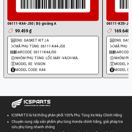
06111-K44-J50 | Bộ gioăng A
06111-K35-J00 
99.459 ₫
169.648 
ENG: GASKET KIT | A
ENG: GASKE
MÃ PHỤ TÙNG: 06111-K44-J50
MÃ PHỤ TÙ
BARCODE: 06111K44J50
BARCODE:
NHÓM PHỤ TÙNG: LỐC MÁY -VÁCH MÁY - GIOĂNG MÁY
MODEL XE: VISION
MODEL XE
MODEL CODE: K44
MODEL CO
ICSPARTS là hệ thống phân phối 100% Phụ Tùng Xe Máy Chính Hãng
Chuyên cung cấp sản phẩm phụ tùng Honda chính hãng, giải pháp tra
cứu phụ tùng nhanh chóng