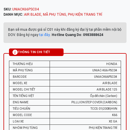
SKU:
UNIACK66PSC04
DANH MỤC:
AIR BLADE
,
MÃ PHỤ TÙNG
,
PHỤ KIỆN TRANG TRÍ
Bạn sẽ mua được giá sỉ C01 này khi đăng ký đại lý tại phần mềm nội bộ
DOV. Đăng ký ngay
tại đây
.
Hotline Quang Do: 0983888624
THÔNG TIN CHI TIẾT
THƯƠNG HIỆU
HONDA
MÃ PHỤ TÙNG
UNIAC-K66-PSC04
BARCODE
UNIACK66PSC04
MODEL XE
AIR BLADE
MODEL CHI TIẾT
AIR BLADE 125
TÊN TIẾNG VIỆT
Ốp để chân (Carbon)
ENG NAME
PILLLION STEP COVER (CARBON)
TIÊU CHUẨN
TCCS: 01|2008|HVN
MODEL CODE
K66
LOẠI XE
XE GA
NHÓM PHỤ TÙNG
PHỤ KIỆN TRANG TRÍ