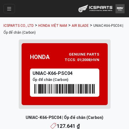
Trang Chính
>
>
>
ICSPARTS CO., LTD
HONDA VIỆT NAM
AIR BLADE
UNIAC-K66-PSC04 |
Cửa Hàng
Ốp để chân (Carbon)
Parts Catalogue
Mã Phụ Tùng
GENUINE PARTS
HONDA
TCCS: 01|2008|HVN
Nhóm Phụ Tùng
UNIAC-K66-PSC04
Tài khoản
Ốp để chân (Carbon)
UNIAC-K66-PSC04 | Ốp để chân (Carbon)
127.641 ₫