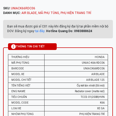
SKU:
UNIACK66RDC06
DANH MỤC:
AIR BLADE
,
MÃ PHỤ TÙNG
,
PHỤ KIỆN TRANG TRÍ
Bạn sẽ mua được giá sỉ C01 này khi đăng ký đại lý tại phần mềm nội bộ
DOV. Đăng ký ngay
tại đây
.
Hotline Quang Do: 0983888624
THÔNG TIN CHI TIẾT
THƯƠNG HIỆU
HONDA
MÃ PHỤ TÙNG
UNIAC-K66-RDC06
BARCODE
UNIACK66RDC06
MODEL XE
AIR BLADE
MODEL CHI TIẾT
AIR BLADE 125
TÊN TIẾNG VIỆT
Ốp két tản nhiệt (Đỏ mờ)
ENG NAME
Radiator cover (matte red)
TIÊU CHUẨN
TCCS: 01|2008|HVN
MODEL CODE
K66
LOẠI XE
XE GA
NHÓM PHỤ TÙNG
PHỤ KIỆN TRANG TRÍ