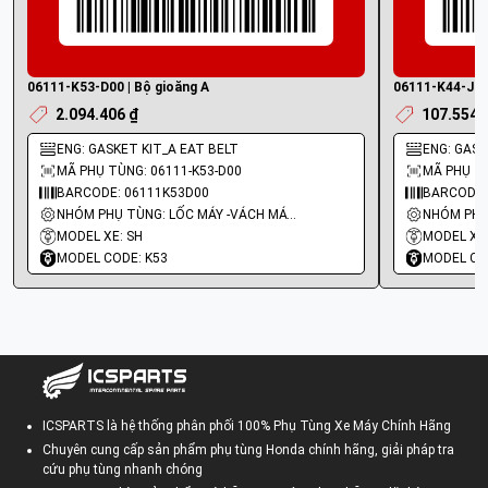
06111-K53-D00 | Bộ gioăng A
06111-K44-J00 
2.094.406 ₫
107.554 
ENG: GASKET KIT_A EAT BELT
ENG: GASKE
MÃ PHỤ TÙNG: 06111-K53-D00
MÃ PHỤ TÙ
BARCODE: 06111K53D00
BARCODE:
NHÓM PHỤ TÙNG: LỐC MÁY -VÁCH MÁY - GIOĂNG MÁY
MODEL XE: SH
MODEL XE:
MODEL CODE: K53
MODEL CO
ICSPARTS là hệ thống phân phối 100% Phụ Tùng Xe Máy Chính Hãng
Chuyên cung cấp sản phẩm phụ tùng Honda chính hãng, giải pháp tra
cứu phụ tùng nhanh chóng