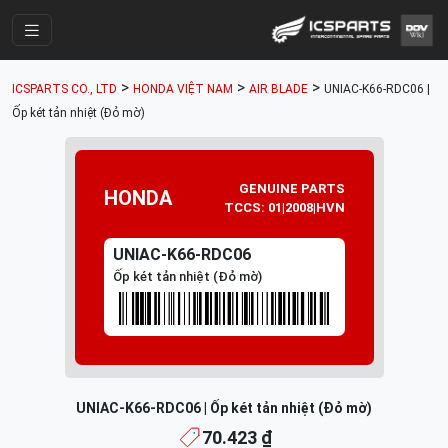
Trang Chính
>
>
>
ICSPARTS CO., LTD
HONDA VIỆT NAM
AIR BLADE
UNIAC-K66-RDC06 |
Cửa Hàng
Ốp két tản nhiệt (Đỏ mờ)
Parts Catalogue
Mã Phụ Tùng
GENUINE PARTS
HONDA
TCCS: 01|2008|HVN
Nhóm Phụ Tùng
UNIAC-K66-RDC06
Tài khoản
Ốp két tản nhiệt (Đỏ mờ)
UNIAC-K66-RDC06 | Ốp két tản nhiệt (Đỏ mờ)
70.423 ₫