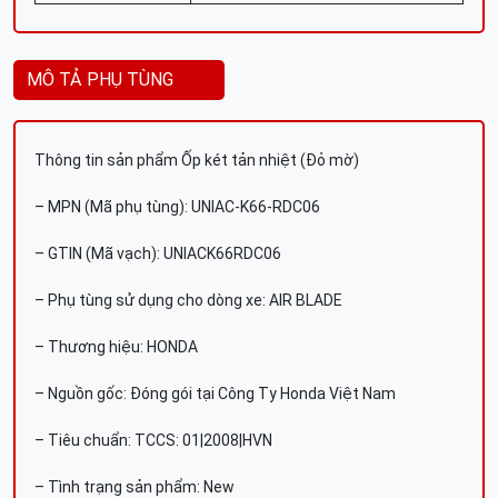
MÔ TẢ PHỤ TÙNG
Thông tin sản phẩm Ốp két tản nhiệt (Đỏ mờ)
– MPN (Mã phụ tùng): UNIAC-K66-RDC06
– GTIN (Mã vạch): UNIACK66RDC06
– Phụ tùng sử dụng cho dòng xe: AIR BLADE
– Thương hiệu: HONDA
– Nguồn gốc: Đóng gói tại Công Ty Honda Việt Nam
– Tiêu chuẩn: TCCS: 01|2008|HVN
– Tình trạng sản phẩm: New