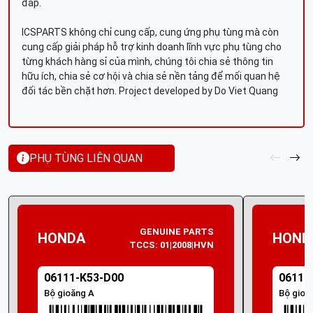
đáp.
ICSPARTS không chỉ cung cấp, cung ứng phụ tùng mà còn
cung cấp giải pháp hỗ trợ kinh doanh lĩnh vực phụ tùng cho
từng khách hàng sỉ của mình, chúng tôi chia sẻ thông tin
hữu ích, chia sẻ cơ hội và chia sẻ nền tảng để mối quan hệ
đối tác bền chặt hơn. Project developed by Do Viet Quang
PHỤ TÙNG LIÊN QUAN
GENUINE PARTS
HONDA
HOND
TCCS: 01|2008|HVN
06111-K53-D00
06111
Bộ gioăng A
Bộ gioă