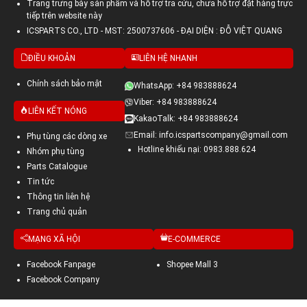
Trang trưng bày sản phẩm và hỗ trợ tra cứu, chưa hỗ trợ đặt hàng trực
tiếp trên website này
ICSPARTS CO., LTD - MST: 2500737606 - ĐẠI DIỆN : ĐỖ VIỆT QUANG
ĐIỀU KHOẢN
LIÊN HỆ NHANH
Chính sách bảo mật
WhatsApp: +84 983888624
Viber: +84 983888624
LIÊN KẾT NÓNG
KakaoTalk: +84 983888624
Email: info.icspartscompany@gmail.com
Phụ tùng các dòng xe
Hotline khiếu nại: 0983.888.624
Nhóm phụ tùng
Parts Catalogue
Tin tức
Thông tin liên hệ
Trang chủ quản
MẠNG XÃ HỘI
E-COMMERCE
Facebook Fanpage
Shopee Mall 3
Facebook Company