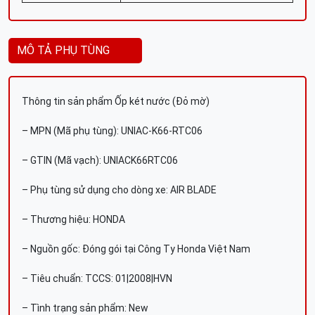
MÔ TẢ PHỤ TÙNG
Thông tin sản phẩm Ốp két nước (Đỏ mờ)
– MPN (Mã phụ tùng): UNIAC-K66-RTC06
– GTIN (Mã vạch): UNIACK66RTC06
– Phụ tùng sử dụng cho dòng xe: AIR BLADE
– Thương hiệu: HONDA
– Nguồn gốc: Đóng gói tại Công Ty Honda Việt Nam
– Tiêu chuẩn: TCCS: 01|2008|HVN
– Tình trạng sản phẩm: New