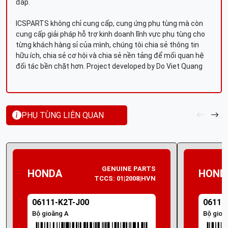
đáp.
ICSPARTS không chỉ cung cấp, cung ứng phụ tùng mà còn
cung cấp giải pháp hỗ trợ kinh doanh lĩnh vực phụ tùng cho
từng khách hàng sỉ của mình, chúng tôi chia sẻ thông tin
hữu ích, chia sẻ cơ hội và chia sẻ nền tảng để mối quan hệ
đối tác bền chặt hơn. Project developed by Do Viet Quang
PHỤ TÙNG LIÊN QUAN
GENUINE PARTS
HONDA
HOND
TCCS: 01|2008|HVN
06111-K2T-J00
06111
Bộ gioăng A
Bộ gioă