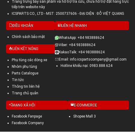
Trang trưng bày sản phẩm và hỗ trợ tra cứu, chưa hỗ trợ đặt hàng trực
tiếp trên website này
ICSPARTS CO., LTD - MST: 2500737606 - ĐẠI DIỆN : ĐỖ VIỆT QUANG
ĐIỀU KHOẢN
LIÊN HỆ NHANH
Chính sách bảo mật
WhatsApp: +84 983888624
Viber: +84 983888624
LIÊN KẾT NÓNG
KakaoTalk: +84 983888624
Email: info.icspartscompany@gmail.com
Phụ tùng các dòng xe
Hotline khiếu nại: 0983.888.624
Nhóm phụ tùng
Parts Catalogue
Tin tức
Thông tin liên hệ
Trang chủ quản
MẠNG XÃ HỘI
E-COMMERCE
Facebook Fanpage
Shopee Mall 3
Facebook Company