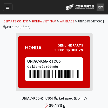
Trang Chính
>
>
>
ICSPARTS CO., LTD
HONDA VIỆT NAM
AIR BLADE
UNIAC-K66-RTC06 |
Cửa Hàng
Ốp két nước (Đỏ mờ)
Parts Catalogue
Mã Phụ Tùng
GENUINE PARTS
HONDA
TCCS: 01|2008|HVN
Nhóm Phụ Tùng
UNIAC-K66-RTC06
Tài khoản
Ốp két nước (Đỏ mờ)
UNIAC-K66-RTC06 | Ốp két nước (Đỏ mờ)
39.173 ₫