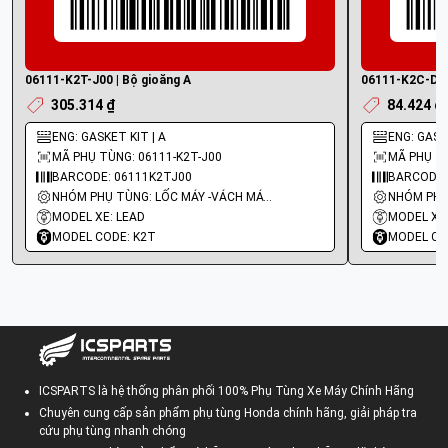
06111-K2T-J00 | Bộ gioăng A
06111-K2C-D00
305.314 ₫
84.424 ₫
ENG: GASKET KIT | A
ENG: GASK
MÃ PHỤ TÙNG: 06111-K2T-J00
MÃ PHỤ TÙ
BARCODE: 06111K2TJ00
BARCODE:
NHÓM PHỤ TÙNG: LỐC MÁY -VÁCH MÁY - GIOĂNG MÁY
MODEL XE: LEAD
MODEL XE:
MODEL CODE: K2T
MODEL CO
ICSPARTS là hệ thống phân phối 100% Phụ Tùng Xe Máy Chính Hãng
Chuyên cung cấp sản phẩm phụ tùng Honda chính hãng, giải pháp tra
cứu phụ tùng nhanh chóng