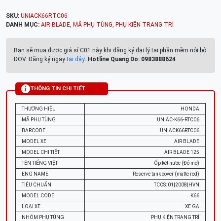
SKU:
UNIACK66RTC06
DANH MỤC:
AIR BLADE
,
MÃ PHỤ TÙNG
,
PHỤ KIỆN TRANG TRÍ
Bạn sẽ mua được giá sỉ C01 này khi đăng ký đại lý tại phần mềm nội bộ
DOV. Đăng ký ngay
tại đây
.
Hotline Quang Do: 0983888624
THÔNG TIN CHI TIẾT
THƯƠNG HIỆU
HONDA
MÃ PHỤ TÙNG
UNIAC-K66-RTC06
BARCODE
UNIACK66RTC06
MODEL XE
AIR BLADE
MODEL CHI TIẾT
AIR BLADE 125
TÊN TIẾNG VIỆT
Ốp két nước (Đỏ mờ)
ENG NAME
Reserve tank cover (matte red)
TIÊU CHUẨN
TCCS: 01|2008|HVN
MODEL CODE
K66
LOẠI XE
XE GA
NHÓM PHỤ TÙNG
PHỤ KIỆN TRANG TRÍ