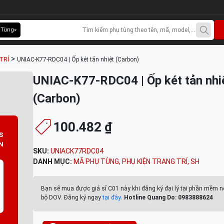
 Tùng
>
TRÍ
UNIAC-K77-RDC04 | Ốp két tản nhiệt (Carbon)
UNIAC-K77-RDC04 | Ốp két tản nhi
(Carbon)
100.482 ₫
S
N
SKU:
UNIACK77RDC04
DANH MỤC:
MÃ PHỤ TÙNG
,
PHỤ KIỆN TRANG TRÍ
,
SH
Bạn sẽ mua được giá sỉ C01 này khi đăng ký đại lý tại phần mềm n
bộ DOV. Đăng ký ngay
tại đây
.
Hotline Quang Do: 0983888624