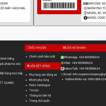
53D00
BARCODE: 06
NHÓM PHỤ TÙNG: LỐC MÁY -VÁCH MÁY - GIOĂNG MÁY
MODEL XE: VI
MODEL CODE:
ĐIỀU KHOẢN
LIÊN HỆ NHANH
Chính sách bảo mật
WhatsApp: +84 983888624
Chính Hãng
Viber: +84 983888624
ải pháp tra cứu
LIÊN KẾT NÓNG
KakaoTalk: +84 983888624
đặt hàng trực tiếp
Email: info.icspartscompany@g
Phụ tùng các dòng xe
Hotline khiếu nại: 0983.888.624
Nhóm phụ tùng
VIỆT QUANG
Parts Catalogue
Tin tức
Thông tin liên hệ
Trang chủ quản