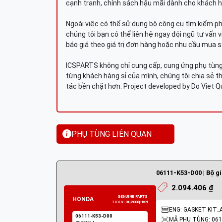
cạnh tranh, chính sách hậu mãi dành cho khách h
Ngoài việc có thể sử dụng bộ công cụ tìm kiếm p
chúng tôi bạn có thể liên hệ ngay đội ngũ tư vấn 
báo giá theo giá trị đơn hàng hoặc nhu cầu mua s
ICSPARTS không chỉ cung cấp, cung ứng phụ tùng 
từng khách hàng sỉ của mình, chúng tôi chia sẻ th
tác bền chặt hơn. Project developed by Do Viet 
PHỤ TÙNG LIÊN QUAN
06111-K53-D00 | Bộ g
2.094.406 ₫
ENG: GASKET KIT_
MÃ PHỤ TÙNG: 061