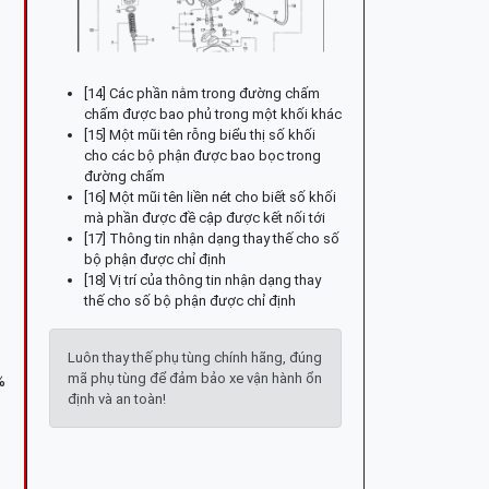
[14] Các phần nằm trong đường chấm
chấm được bao phủ trong một khối khác
[15] Một mũi tên rỗng biểu thị số khối
cho các bộ phận được bao bọc trong
đường chấm
[16] Một mũi tên liền nét cho biết số khối
mà phần được đề cập được kết nối tới
[17] Thông tin nhận dạng thay thế cho số
bộ phận được chỉ định
[18] Vị trí của thông tin nhận dạng thay
thế cho số bộ phận được chỉ định
Luôn thay thế phụ tùng chính hãng, đúng
mã phụ tùng để đảm bảo xe vận hành ổn
%
định và an toàn!