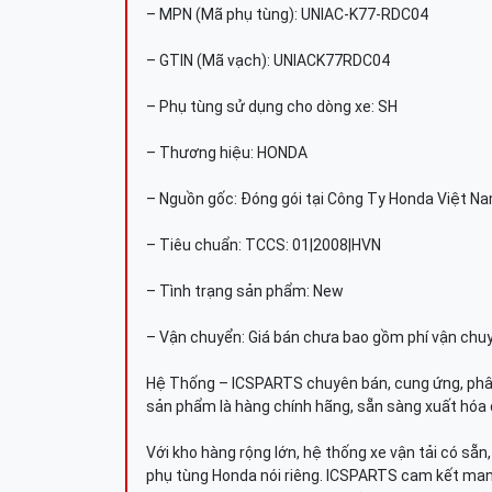
– MPN (Mã phụ tùng): UNIAC-K77-RDC04
– GTIN (Mã vạch): UNIACK77RDC04
– Phụ tùng sử dụng cho dòng xe: SH
– Thương hiệu: HONDA
– Nguồn gốc: Đóng gói tại Công Ty Honda Việt N
– Tiêu chuẩn: TCCS: 01|2008|HVN
– Tình trạng sản phẩm: New
– Vận chuyển: Giá bán chưa bao gồm phí vận chu
Hệ Thống – ICSPARTS chuyên bán, cung ứng, phâ
sản phẩm là hàng chính hãng, sẵn sàng xuất hóa 
Với kho hàng rộng lớn, hệ thống xe vận tải có sẵ
phụ tùng Honda nói riêng. ICSPARTS cam kết man