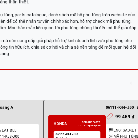
àng thân thiết.
hụ tùng, parts catalogue, danh sách mã bộ phụ tùng trên website của
viên để có thể nhận tư vấn chính xác hơn, hỗ trợ check mã phụ tùng,
ắm. Mọi thắc mắc liên quan tới phụ tùng chúng tôi đều có thể giải đáp.
mà còn cung cấp giải pháp hỗ trợ kinh doanh lĩnh vực phụ tùng cho
ông tin hữu ích, chia sẻ cơ hội và chia sẻ nền tảng để mối quan hệ đối
Quang
ioăng A
06111-K44-J50 | 
99.459 ₫
A EAT BELT
ENG: GASKET K
11-K53-D00
MÃ PHỤ TÙNG: