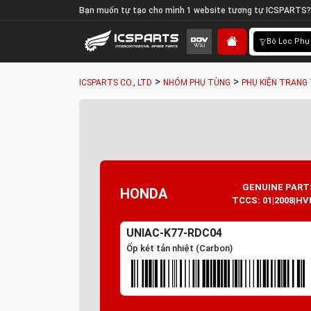
Bạn muốn tự tạo cho mình 1 website tương tự ICSPARTS?
Bộ Lọc Phụ
>
>
ICSPARTS CO., LTD
NHÓM PHỤ TÙNG
PHỤ KIỆN TRANG 
GENUINE PART
HONDA
TCCS: 01|2008|HV
UNIAC-K77-RDC04
Ốp két tản nhiệt (Carbon)