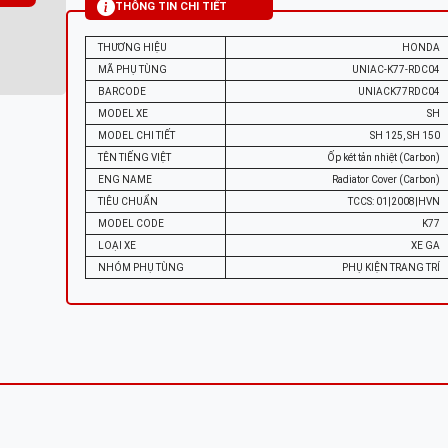
THÔNG TIN CHI TIẾT
THƯƠNG HIỆU
HONDA
MÃ PHỤ TÙNG
UNIAC-K77-RDC04
BARCODE
UNIACK77RDC04
MODEL XE
SH
MODEL CHI TIẾT
SH 125, SH 150
TÊN TIẾNG VIỆT
Ốp két tản nhiệt (Carbon)
ENG NAME
Radiator Cover (Carbon)
TIÊU CHUẨN
TCCS: 01|2008|HVN
MODEL CODE
K77
LOẠI XE
XE GA
NHÓM PHỤ TÙNG
PHỤ KIỆN TRANG TRÍ