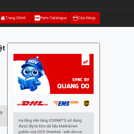
Trang Chính
Parts Catalogue
Cửa Hàng
ệt
ội
Hạ tầng nền tảng ICSPARTS sử dụng
được lấy từ kho dữ liệu Markdown
public của DOV Oriented : wiki.dov.vn