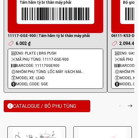
Tấm hãm tỳ bi thân máy phải
Bộ gioă
11117-GGE-900 | Tấm hãm tỳ bi thân máy phải
06111-K53-D00 
6.002 ₫
2.094.40
ENG: PLATE | BRG PUSH
ENG: GASK
MÃ PHỤ TÙNG: 11117-GGE-900
MÃ PHỤ TÙ
BARCODE: 11117GGE900
BARCODE:
NHÓM PHỤ TÙNG: LỐC MÁY -VÁCH MÁY - GIOĂNG MÁY
MODEL XE: LEAD
MODEL XE:
MODEL CODE: GGE
MODEL CO
CATALOGUE / BỘ PHỤ TÙNG