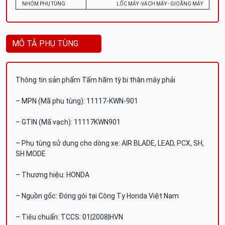
NHÓM PHỤ TÙNG
LỐC MÁY -VÁCH MÁY - GIOĂNG MÁY
MÔ TẢ PHỤ TÙNG
Thông tin sản phẩm Tấm hãm tỳ bi thân máy phải
– MPN (Mã phụ tùng): 11117-KWN-901
– GTIN (Mã vạch): 11117KWN901
– Phụ tùng sử dụng cho dòng xe: AIR BLADE, LEAD, PCX, SH,
SH MODE
– Thương hiệu: HONDA
– Nguồn gốc: Đóng gói tại Công Ty Honda Việt Nam
– Tiêu chuẩn: TCCS: 01|2008|HVN