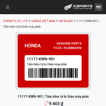
Trang Chính
>
>
>
ICSPARTS CO., LTD
HONDA VIỆT NAM
AIR BLADE
11117-KWN-901 |
Cửa Hàng
Tấm hãm tỳ bi thân máy phải
Parts Catalogue
Mã Phụ Tùng
GENUINE PARTS
HONDA
TCCS: 01|2008|HVN
Nhóm Phụ Tùng
11117-KWN-901
Tài khoản
Tấm hãm tỳ bi thân máy phải
11117-KWN-901 | Tấm hãm tỳ bi thân máy phải
9.603 ₫