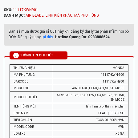
SKU:
11117KWN901
DANH MỤC:
AIR BLADE
,
LINH KIỆN KHÁC
,
MÃ PHỤ TÙNG
Bạn sẽ mua được giá sỉ C01 này khi đăng ký đại lý tại phần mềm nội bộ
DOV. Đăng ký ngay
tại đây
.
Hotline Quang Do: 0983888624
THÔNG TIN CHI TIẾT
THƯƠNG HIỆU
HONDA
MÃ PHỤ TÙNG
11117-KWN-901
BARCODE
11117KWN901
MODEL XE
AIR BLADE, LEAD, PCX, SH, SH MODE
AIR BLADE 125, LEAD 125, PCX, SH 125, SH 150,
MODEL CHI TIẾT
SH MODE
TÊN TIẾNG VIỆT
Tấm hãm tỳ bi thân máy phải
ENG NAME
PLATE | BRG PUSH
TIÊU CHUẨN
TCCS: 01|2008|HVN
MODEL CODE
KWN
LOẠI XE
XE GA