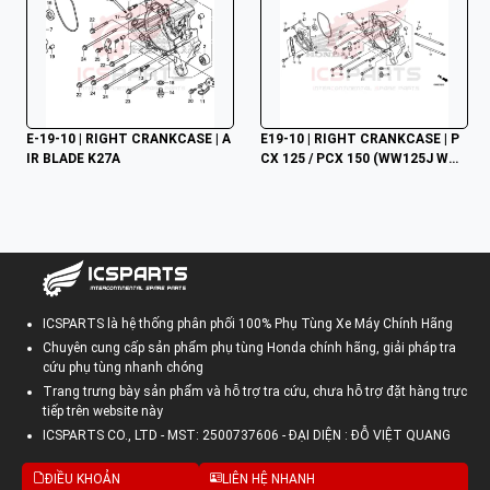
E-19-10 | RIGHT CRANKCASE | A
E19-10 | RIGHT CRANKCASE | P
IR BLADE K27A
CX 125 / PCX 150 (WW125J WW1
50J) (2017-2020)
ICSPARTS là hệ thống phân phối 100% Phụ Tùng Xe Máy Chính Hãng
Chuyên cung cấp sản phẩm phụ tùng Honda chính hãng, giải pháp tra
cứu phụ tùng nhanh chóng
Trang trưng bày sản phẩm và hỗ trợ tra cứu, chưa hỗ trợ đặt hàng trực
tiếp trên website này
ICSPARTS CO., LTD - MST: 2500737606 - ĐẠI DIỆN : ĐỖ VIỆT QUANG
ĐIỀU KHOẢN
LIÊN HỆ NHANH