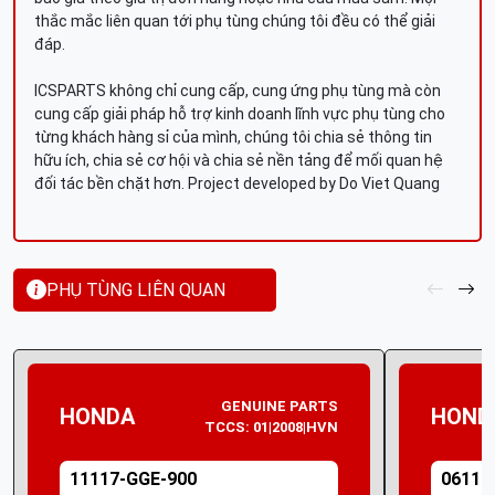
thắc mắc liên quan tới phụ tùng chúng tôi đều có thể giải
đáp.
ICSPARTS không chỉ cung cấp, cung ứng phụ tùng mà còn
cung cấp giải pháp hỗ trợ kinh doanh lĩnh vực phụ tùng cho
từng khách hàng sỉ của mình, chúng tôi chia sẻ thông tin
hữu ích, chia sẻ cơ hội và chia sẻ nền tảng để mối quan hệ
đối tác bền chặt hơn. Project developed by Do Viet Quang
PHỤ TÙNG LIÊN QUAN
GENUINE PARTS
HONDA
HOND
TCCS: 01|2008|HVN
11117-GGE-900
06111