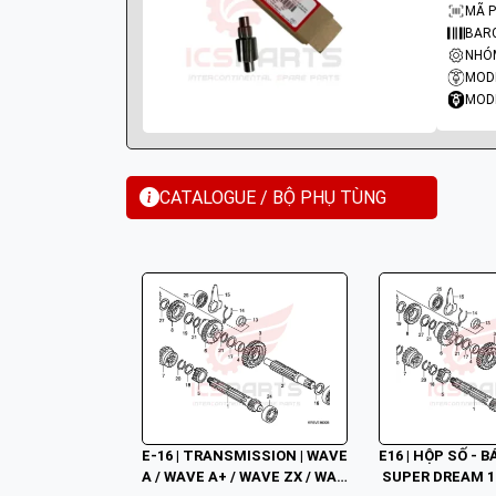
MÃ P
BARC
MODE
MODE
CATALOGUE / BỘ PHỤ TÙNG
E-16 | TRANSMISSION | WAVE 
E16 | HỘP SỐ - 
A / WAVE A+ / WAVE ZX / WAV
 SUPER DREAM 1