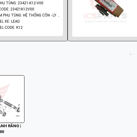
HỤ TÙNG: 23421-K12-V00
ODE: 23421K12V00
NHÓM PHỤ TÙNG: HỆ THỐNG CÔN - LY HỢP - TRỤC SỐ - BÁNH RĂNG
L XE: LEAD
L CODE: K12
BÁNH RĂNG |
00