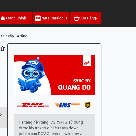
Trang Chính
Parts Catalogue
Cửa Hàng
 thứ cấp 34 răng
hứ
ội
Hạ tầng nền tảng ICSPARTS sử dụng
được lấy từ kho dữ liệu Markdown
public của DOV Oriented : wiki.dov.vn