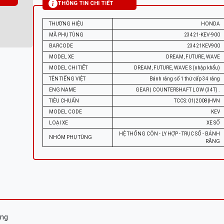
THÔNG TIN CHI TIẾT
THƯƠNG HIỆU
HONDA
MÃ PHỤ TÙNG
23421-KEV-900
BARCODE
23421KEV900
MODEL XE
DREAM, FUTURE, WAVE
MODEL CHI TIẾT
DREAM, FUTURE, WAVE S (nhập khẩu)
TÊN TIẾNG VIỆT
Bánh răng số 1 thứ cấp 34 răng
ENG NAME
GEAR | COUNTERSHAFT LOW (34T) .
TIÊU CHUẨN
TCCS: 01|2008|HVN
MODEL CODE
KEV
LOẠI XE
XE SỐ
HỆ THỐNG CÔN - LY HỢP - TRỤC SỐ - BÁNH
NHÓM PHỤ TÙNG
RĂNG
ăng