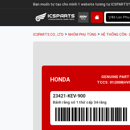
Bạn muốn tự tạo cho mình 1 website tương tự ICSPARTS?
Bộ Lọc Phụ
>
>
ICSPARTS CO., LTD
NHÓM PHỤ TÙNG
HỆ THỐNG CÔN - 
GENUINE PART
HONDA
TCCS: 01|2008|HV
23421-KEV-900
Bánh răng số 1 thứ cấp 34 răng