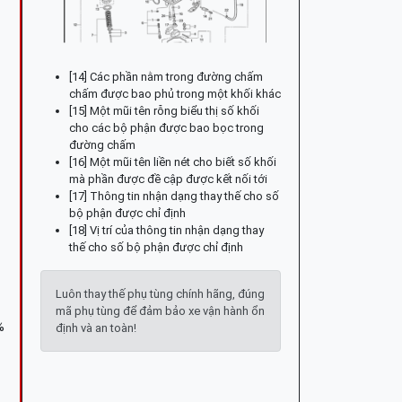
[14] Các phần nằm trong đường chấm
chấm được bao phủ trong một khối khác
[15] Một mũi tên rỗng biểu thị số khối
cho các bộ phận được bao bọc trong
đường chấm
[16] Một mũi tên liền nét cho biết số khối
mà phần được đề cập được kết nối tới
[17] Thông tin nhận dạng thay thế cho số
bộ phận được chỉ định
[18] Vị trí của thông tin nhận dạng thay
thế cho số bộ phận được chỉ định
Luôn thay thế phụ tùng chính hãng, đúng
mã phụ tùng để đảm bảo xe vận hành ổn
%
định và an toàn!