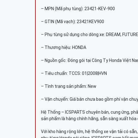
– MPN (Mã phụ tùng): 23421-KEV-900
– GTIN (Mã vạch): 23421KEV900
– Phụ tùng sử dụng cho dòng xe: DREAM, FUTUR
– Thương hiệu: HONDA
– Nguồn gốc: Đóng gói tại Công Ty Honda Việt N
– Tiêu chuẩn: TCCS: 01|2008|HVN
– Tình trạng sản phẩm: New
– Vận chuyển: Giá bán chưa bao gồm phí vận chu
Hệ Thống – ICSPARTS chuyên bán, cung ứng, phâ
sản phẩm là hàng chính hãng, sẵn sàng xuất hóa 
Với kho hàng rộng lớn, hệ thống xe vận tải có sẵ