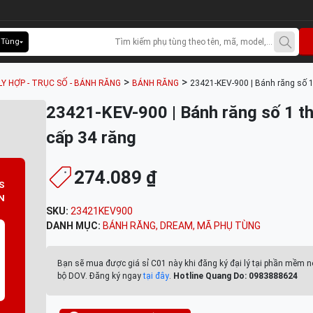
 Tùng
>
>
LY HỢP - TRỤC SỐ - BÁNH RĂNG
BÁNH RĂNG
23421-KEV-900 | Bánh răng số 1
23421-KEV-900 | Bánh răng số 1 t
cấp 34 răng
274.089 ₫
S
N
SKU:
23421KEV900
DANH MỤC:
BÁNH RĂNG
,
DREAM
,
MÃ PHỤ TÙNG
Bạn sẽ mua được giá sỉ C01 này khi đăng ký đại lý tại phần mềm n
bộ DOV. Đăng ký ngay
tại đây
.
Hotline Quang Do: 0983888624