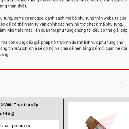
g tới cho khách hàng trải nghiệm mua sắm tốt đi kèm chính sách giá
àng thân thiết.
hụ tùng, parts catalogue, danh sách mã bộ phụ tùng trên website của
viên để có thể nhận tư vấn chính xác hơn, hỗ trợ check mã phụ tùng,
ắm. Mọi thắc mắc liên quan tới phụ tùng chúng tôi đều có thể giải đáp.
mà còn cung cấp giải pháp hỗ trợ kinh doanh lĩnh vực phụ tùng cho
ông tin hữu ích, chia sẻ cơ hội và chia sẻ nền tảng để mối quan hệ đối
Quang
2-V00 | Trục thứ cấp
5.145 ₫
 SHAFT | COUNTER