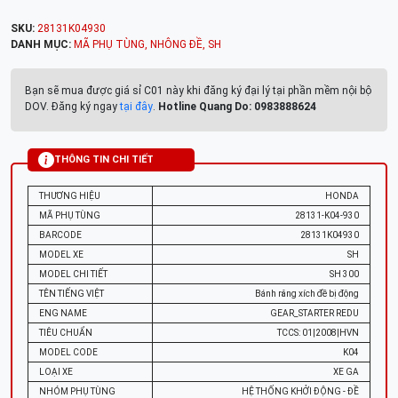
SKU:
28131K04930
DANH MỤC:
MÃ PHỤ TÙNG
,
NHÔNG ĐỀ
,
SH
Bạn sẽ mua được giá sỉ C01 này khi đăng ký đại lý tại phần mềm nội bộ
DOV. Đăng ký ngay
tại đây
.
Hotline Quang Do: 0983888624
THÔNG TIN CHI TIẾT
THƯƠNG HIỆU
HONDA
MÃ PHỤ TÙNG
28131-K04-930
BARCODE
28131K04930
MODEL XE
SH
MODEL CHI TIẾT
SH 300
TÊN TIẾNG VIỆT
Bánh răng xích đề bị động
ENG NAME
GEAR_STARTER REDU
TIÊU CHUẨN
TCCS: 01|2008|HVN
MODEL CODE
K04
LOẠI XE
XE GA
NHÓM PHỤ TÙNG
HỆ THỐNG KHỞI ĐỘNG - ĐỀ