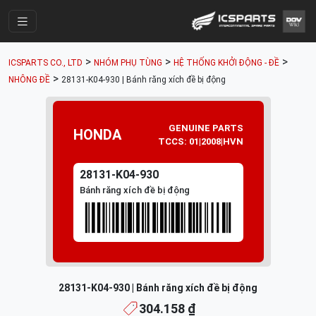
Trang Chính
>
>
>
ICSPARTS CO., LTD
NHÓM PHỤ TÙNG
HỆ THỐNG KHỞI ĐỘNG - ĐỀ
Cửa Hàng
>
NHÔNG ĐỀ
28131-K04-930 | Bánh răng xích đề bị động
Parts Catalogue
GENUINE PARTS
Mã Phụ Tùng
HONDA
TCCS: 01|2008|HVN
Nhóm Phụ Tùng
28131-K04-930
Tài khoản
Bánh răng xích đề bị động
28131-K04-930 | Bánh răng xích đề bị động
304.158 ₫