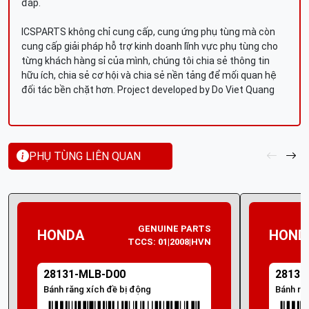
đáp.
ICSPARTS không chỉ cung cấp, cung ứng phụ tùng mà còn
cung cấp giải pháp hỗ trợ kinh doanh lĩnh vực phụ tùng cho
từng khách hàng sỉ của mình, chúng tôi chia sẻ thông tin
hữu ích, chia sẻ cơ hội và chia sẻ nền tảng để mối quan hệ
đối tác bền chặt hơn. Project developed by Do Viet Quang
PHỤ TÙNG LIÊN QUAN
GENUINE PARTS
HONDA
HOND
TCCS: 01|2008|HVN
28131-MLB-D00
28131
Bánh răng xích đề bị động
Bánh ră