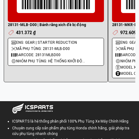
28131-MLB-D00 | Bánh răng xích đề bị động
28131-MKR-D10 
431.372 ₫
972.609 
ENG: GEAR | STARTER REDUCTION
ENG: GEAR
MÃ PHỤ TÙNG: 28131-MLB-D00
MÃ PHỤ T
BARCODE: 28131MLBD00
BARCODE:
NHÓM PHỤ TÙNG: HỆ THỐNG KHỞI ĐỘNG - ĐỀ
MODEL XE
MODEL CO
ICSPARTS là hệ thống phân phối 100% Phụ Tùng Xe Máy Chính Hãng
Chuyên cung cấp sản phẩm phụ tùng Honda chính hãng, giải pháp tra
cứu phụ tùng nhanh chóng