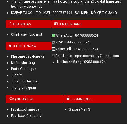
Trang trưng bày sản phẩm và hỗ trợ tra cứu, chưa hỗ trợ đặt hàng trực
tiếp trên website này
ICSPARTS CO., LTD - MST: 2500737606 - ĐẠI DIỆN : ĐỖ VIỆT QUANG
ĐIỀU KHOẢN
LIÊN HỆ NHANH
Chính sách bảo mật
WhatsApp: +84 983888624
Viber: +84 983888624
LIÊN KẾT NÓNG
KakaoTalk: +84 983888624
Email: info.icspartscompany@gmail.com
Phụ tùng các dòng xe
Hotline khiếu nại: 0983.888.624
Nhóm phụ tùng
Parts Catalogue
Tin tức
Thông tin liên hệ
Trang chủ quản
MẠNG XÃ HỘI
E-COMMERCE
Facebook Fanpage
Shopee Mall 3
Facebook Company