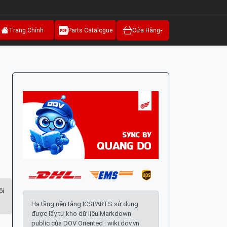
Trang Chính
Parts Catalogue
Cửa Hàng
ội
Hạ tầng nền tảng ICSPARTS sử dụng
được lấy từ kho dữ liệu Markdown
public của DOV Oriented : wiki.dov.vn