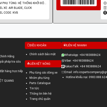
NHÓM PHỤ TÙNG: HỆ THỐNG KHỞI ĐỘNG - ĐỀ
L XE: AIR BLADE, CLICK
L CODE: KVB
ĐIỀU KHOẢN
LIÊN HỆ NHANH
Chính sách bảo mật
WhatsApp: +84 983888624
Chính Hãng
Viber: +84 983888624
ải pháp tra cứu
LIÊN KẾT NÓNG
KakaoTalk: +84 983888624
đặt hàng trực tiếp
Email: info.icspartscompany@g
Phụ tùng các dòng xe
Hotline khiếu nại: 0983.888.624
Nhóm phụ tùng
VIỆT QUANG
Parts Catalogue
Tin tức
Thông tin liên hệ
Trang chủ quản