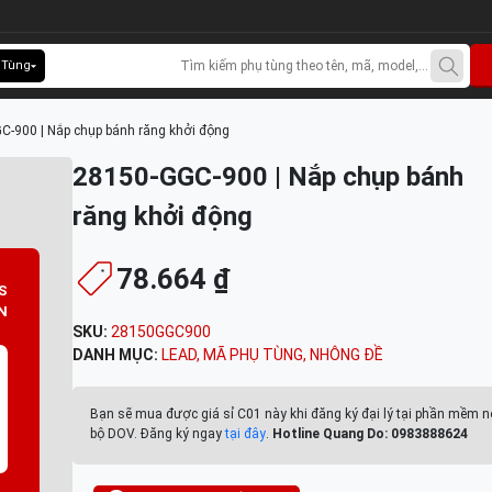
 Tùng
C-900 | Nắp chụp bánh răng khởi động
28150-GGC-900 | Nắp chụp bánh
răng khởi động
78.664 ₫
S
N
SKU:
28150GGC900
DANH MỤC:
LEAD
,
MÃ PHỤ TÙNG
,
NHÔNG ĐỀ
Bạn sẽ mua được giá sỉ C01 này khi đăng ký đại lý tại phần mềm n
bộ DOV. Đăng ký ngay
tại đây
.
Hotline Quang Do: 0983888624