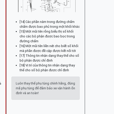
[14] Các phần nằm trong đường chấm
chấm được bao phủ trong một khối khác
[15] Một mũi tên rỗng biểu thị số khối
cho các bộ phận được bao bọc trong
đường chấm
[16] Một mũi tên liền nét cho biết số khối
mà phần được đề cập được kết nối tới
[17] Thông tin nhận dạng thay thế cho số
bộ phận được chỉ định
[18] Vị trí của thông tin nhận dạng thay
thế cho số bộ phận được chỉ định
%
Luôn thay thế phụ tùng chính hãng, đúng
mã phụ tùng để đảm bảo xe vận hành ổn
định và an toàn!