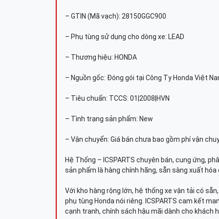
– GTIN (Mã vạch): 28150GGC900
– Phụ tùng sử dụng cho dòng xe: LEAD
– Thương hiệu: HONDA
– Nguồn gốc: Đóng gói tại Công Ty Honda Việt N
– Tiêu chuẩn: TCCS: 01|2008|HVN
– Tình trạng sản phẩm: New
– Vận chuyển: Giá bán chưa bao gồm phí vận chu
Hệ Thống – ICSPARTS chuyên bán, cung ứng, phâ
sản phẩm là hàng chính hãng, sẵn sàng xuất hóa 
Với kho hàng rộng lớn, hệ thống xe vận tải có sẵ
phụ tùng Honda nói riêng. ICSPARTS cam kết man
cạnh tranh, chính sách hậu mãi dành cho khách h