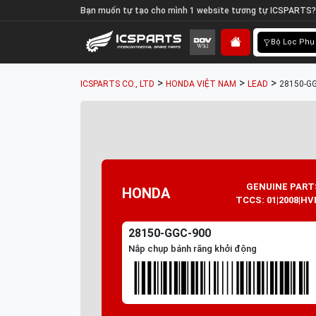
Bạn muốn tự tạo cho mình 1 website tương tự ICSPARTS?
Bộ Lọc Phụ
>
>
>
ICSPARTS CO., LTD
HONDA VIỆT NAM
LEAD
28150-GG
GENUINE PART
HONDA
TCCS: 01|2008|HV
28150-GGC-900
Nắp chụp bánh răng khởi động