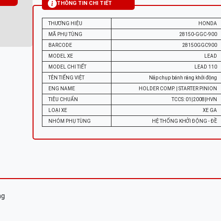
THÔNG TIN CHI TIẾT
THƯƠNG HIỆU
HONDA
MÃ PHỤ TÙNG
28150-GGC-900
BARCODE
28150GGC900
MODEL XE
LEAD
MODEL CHI TIẾT
LEAD 110
TÊN TIẾNG VIỆT
Nắp chụp bánh răng khởi động
ENG NAME
HOLDER COMP. | STARTER PINION
TIÊU CHUẨN
TCCS: 01|2008|HVN
LOẠI XE
XE GA
NHÓM PHỤ TÙNG
HỆ THỐNG KHỞI ĐỘNG - ĐỀ
ng