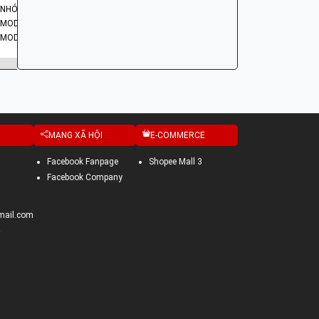
NHÓM PHỤ TÙNG: HỆ THỐNG KHỞI ĐỘNG - ĐỀ
MODEL XE: LEAD
MODEL CODE: GFM
MẠNG XÃ HỘI
E-COMMERCE
Facebook Fanpage
Shopee Mall 3
Facebook Company
mail.com