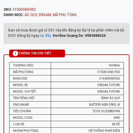
SKU:
31500GN5902
DANH MỤC:
ẮC QUY
,
DREAM
,
MÃ PHỤ TÙNG
Bạn sẽ mua được giá sỉ C01 này khi đăng ký đại lý tại phần mềm nội bộ
DOV. Đăng ký ngay
tại đây
.
Hotline Quang Do: 0983888624
THÔNG TIN CHI TIẾT
THƯƠNG HIỆU
HONDA
MÃ PHỤ TÙNG
31500-GN5-902
BARCODE
31500GN5902
MODEL XE
DREAM, FUTURE
MODEL CHI TIẾT
DREAM, FUTURE
TÊN TIẾNG VIỆT
BÌNH ẮC QUY
ENG NAME
BATTERY ASSY.(YB5L-B
TIÊU CHUẨN
TCCS: 01|2008|HVN
MODEL CODE
GN5
LOẠI XE
XE SỐ
NHÓM PHỤ TÙNG
HỆ THỐNG PHÁT ĐIỆN