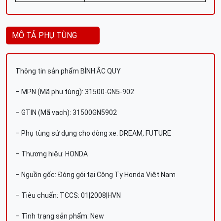
MÔ TẢ PHỤ TÙNG
Thông tin sản phẩm BÌNH ẮC QUY
– MPN (Mã phụ tùng): 31500-GN5-902
– GTIN (Mã vạch): 31500GN5902
– Phụ tùng sử dụng cho dòng xe: DREAM, FUTURE
– Thương hiệu: HONDA
– Nguồn gốc: Đóng gói tại Công Ty Honda Việt Nam
– Tiêu chuẩn: TCCS: 01|2008|HVN
– Tình trạng sản phẩm: New