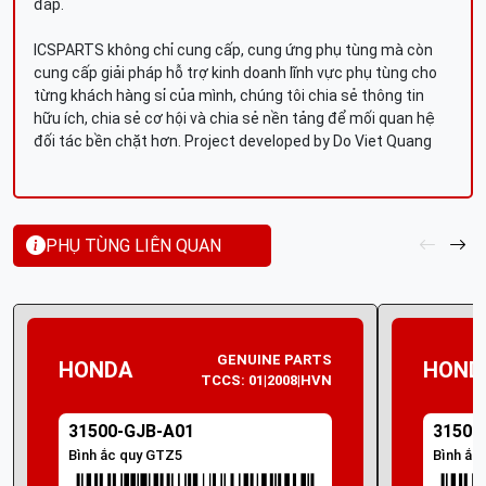
đáp.
ICSPARTS không chỉ cung cấp, cung ứng phụ tùng mà còn
cung cấp giải pháp hỗ trợ kinh doanh lĩnh vực phụ tùng cho
từng khách hàng sỉ của mình, chúng tôi chia sẻ thông tin
hữu ích, chia sẻ cơ hội và chia sẻ nền tảng để mối quan hệ
đối tác bền chặt hơn. Project developed by Do Viet Quang
PHỤ TÙNG LIÊN QUAN
GENUINE PARTS
HONDA
HOND
TCCS: 01|2008|HVN
31500-GJB-A01
31500
Bình ắc quy GTZ5
Bình ắc