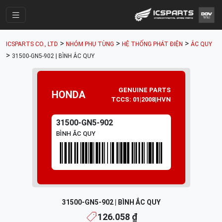
Trang Chính
>
>
>
ICSPARTS CO., LTD
NHÓM PHỤ TÙNG
HỆ THỐNG PHÁT ĐIỆN
ẮC QUY
Cửa Hàng
>
31500-GN5-902 | BÌNH ẮC QUY
Parts Catalogue
GENUINE PARTS
Mã Phụ Tùng
HONDA
TCCS: 01|2008|HVN
Nhóm Phụ Tùng
31500-GN5-902
Tài khoản
BÌNH ẮC QUY
31500-GN5-902 | BÌNH ẮC QUY
126.058 ₫