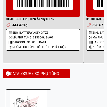
31500-GJB-A01 | Bình ắc quy GTZ5
31500-GJA-J01
343.478 ₫
396.677 
ENG: BATTERY ASSY GTZ5
ENG: BAT
MÃ PHỤ TÙNG: 31500-GJB-A01
MÃ PHỤ TÙ
BARCODE: 31500GJBA01
BARCODE:
NHÓM PHỤ TÙNG: HỆ THỐNG PHÁT ĐIỆN
NHÓM PHỤ
CATALOGUE / BỘ PHỤ TÙNG