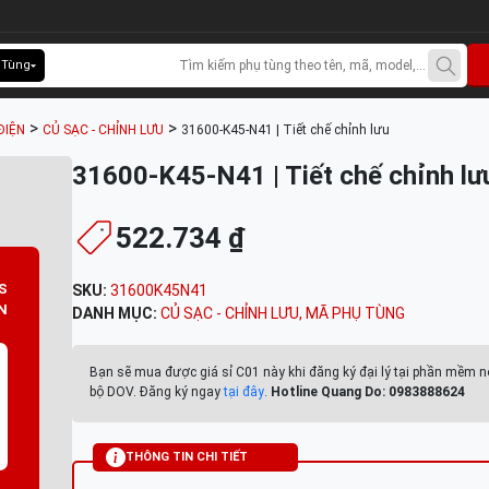
 Tùng
>
>
ĐIỆN
CỦ SẠC - CHỈNH LƯU
31600-K45-N41 | Tiết chế chỉnh lưu
31600-K45-N41 | Tiết chế chỉnh lư
522.734 ₫
S
SKU:
31600K45N41
N
DANH MỤC:
CỦ SẠC - CHỈNH LƯU
,
MÃ PHỤ TÙNG
Bạn sẽ mua được giá sỉ C01 này khi đăng ký đại lý tại phần mềm n
bộ DOV. Đăng ký ngay
tại đây
.
Hotline Quang Do: 0983888624
THÔNG TIN CHI TIẾT