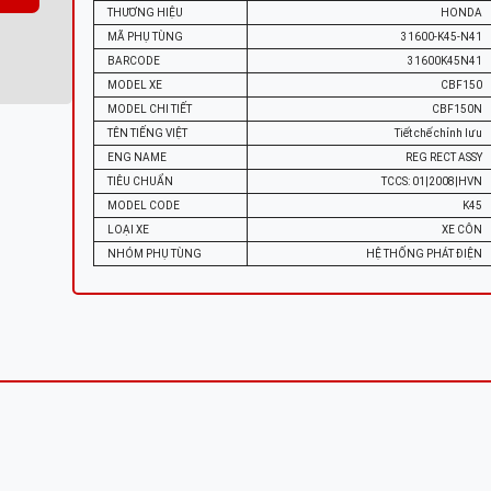
THƯƠNG HIỆU
HONDA
MÃ PHỤ TÙNG
31600-K45-N41
BARCODE
31600K45N41
MODEL XE
CBF150
MODEL CHI TIẾT
CBF150N
TÊN TIẾNG VIỆT
Tiết chế chỉnh lưu
ENG NAME
REG RECT ASSY
TIÊU CHUẨN
TCCS: 01|2008|HVN
MODEL CODE
K45
LOẠI XE
XE CÔN
NHÓM PHỤ TÙNG
HỆ THỐNG PHÁT ĐIỆN