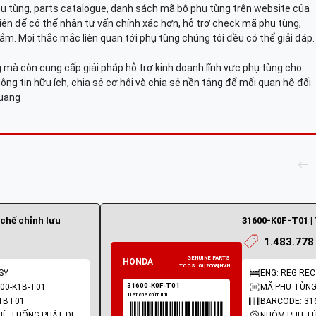
hụ tùng, parts catalogue, danh sách mã bộ phụ tùng trên website của
viên để có thể nhận tư vấn chính xác hơn, hỗ trợ check mã phụ tùng,
ắm. Mọi thắc mắc liên quan tới phụ tùng chúng tôi đều có thể giải đáp.
mà còn cung cấp giải pháp hỗ trợ kinh doanh lĩnh vực phụ tùng cho
ông tin hữu ích, chia sẻ cơ hội và chia sẻ nền tảng để mối quan hệ đối
Quang
 chế chỉnh lưu
31600-K0F-T01 | 
1.483.778
SY
ENG: REG RE
00-K1B-T01
MÃ PHỤ TÙNG:
1BT01
BARCODE: 31
NHÓM PHỤ TÙNG: HỆ THỐNG PHÁT ĐIỆN