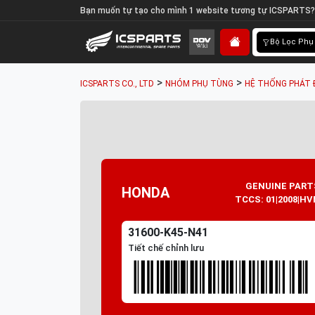
Bạn muốn tự tạo cho mình 1 website tương tự ICSPARTS?
Bộ Lọc Phụ
>
>
ICSPARTS CO., LTD
NHÓM PHỤ TÙNG
HỆ THỐNG PHÁT 
GENUINE PART
HONDA
TCCS: 01|2008|HV
31600-K45-N41
Tiết chế chỉnh lưu