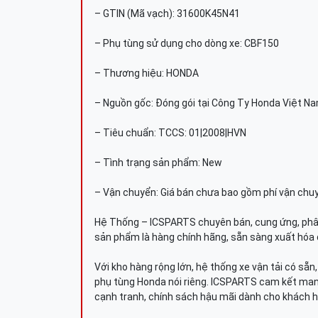
– GTIN (Mã vạch): 31600K45N41
– Phụ tùng sử dụng cho dòng xe: CBF150
– Thương hiệu: HONDA
– Nguồn gốc: Đóng gói tại Công Ty Honda Việt N
– Tiêu chuẩn: TCCS: 01|2008|HVN
– Tình trạng sản phẩm: New
– Vận chuyển: Giá bán chưa bao gồm phí vận chu
Hệ Thống – ICSPARTS chuyên bán, cung ứng, phâ
sản phẩm là hàng chính hãng, sẵn sàng xuất hóa 
Với kho hàng rộng lớn, hệ thống xe vận tải có sẵ
phụ tùng Honda nói riêng. ICSPARTS cam kết man
cạnh tranh, chính sách hậu mãi dành cho khách h