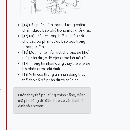
[14] Các phần nằm trong đường chấm
chấm được bao phủ trong một khối khác
[15] Một mũi tên rỗng biểu thị số khối
cho các bộ phận được bao bọc trong
đường chấm
[16] Một mũi tên liền nét cho biết số khối
mà phần được đề cập được kết nối tới
[17] Thông tin nhận dạng thay thế cho số
bộ phận được chỉ định
[18] Vị trí của thông tin nhận dạng thay
thế cho số bộ phận được chỉ định
%
Luôn thay thế phụ tùng chính hãng, đúng
mã phụ tùng để đảm bảo xe vận hành ổn
định và an toàn!