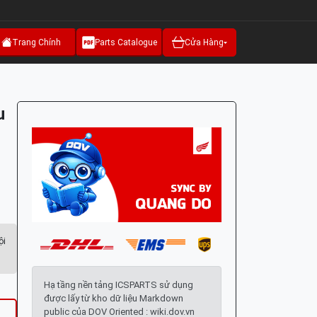
Trang Chính
Parts Catalogue
Cửa Hàng
u
ội
Hạ tầng nền tảng ICSPARTS sử dụng
được lấy từ kho dữ liệu Markdown
public của DOV Oriented : wiki.dov.vn