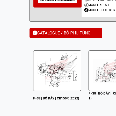
MODEL XE: SH
MODEL CODE: K1B
CATALOGUE / BỘ PHỤ TÙNG
F-38 | BÓ DÂY |  
F-38 | BÓ DÂY | CB150R (2022)
1)