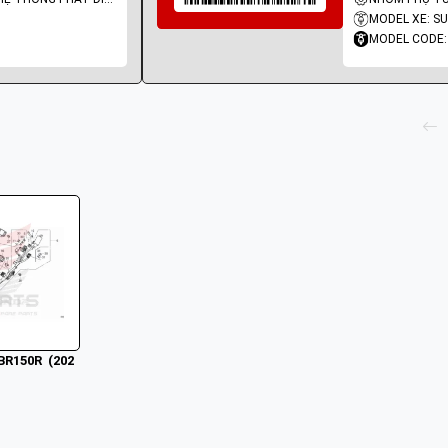
MODEL XE: S
MODEL CODE:
CBR150R  (202