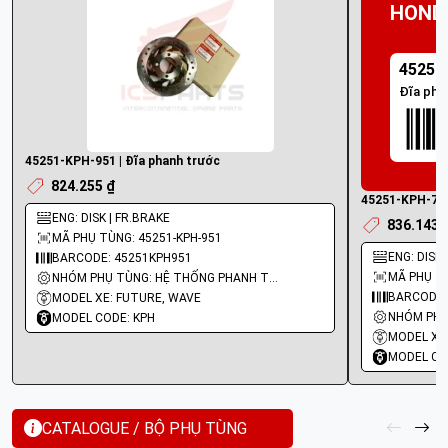
HOND
45251
Đĩa pha
45251-KPH-951 | Đĩa phanh trước
824.255 ₫
45251-KPH-702
ENG: DISK | FR.BRAKE
836.143 
MÃ PHỤ TÙNG: 45251-KPH-951
ENG: DISK 
BARCODE: 45251KPH951
MÃ PHỤ TÙ
NHÓM PHỤ TÙNG: HỆ THỐNG PHANH TRƯỚC
BARCODE:
MODEL XE: FUTURE, WAVE
MODEL CODE: KPH
MODEL XE
MODEL CO
CATALOGUE / BỘ PHỤ TÙNG