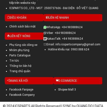
tiếp trên website này
ICSPARTS CO., LTD - MST: 2500737606 - ĐẠI DIỆN : ĐỖ VIỆT QUANG
ĐIỀU KHOẢN
LIÊN HỆ NHANH
Chính sách bảo mật
WhatsApp: +84 983888624
Viber: +84 983888624
LIÊN KẾT NÓNG
KakaoTalk: +84 983888624
Email: info.icspartscompany@gmail.com
Phụ tùng các dòng xe
Hotline khiếu nại: 0983.888.624
Nhóm phụ tùng
Parts Catalogue
Tin tức
Thông tin liên hệ
Trang chủ quản
MẠNG XÃ HỘI
E-COMMERCE
Facebook Fanpage
Shopee Mall 3
Facebook Company
© 2024 ICSPARTS All Rights Reserved | SYNC by QUANG DO | DATA