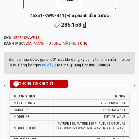
45251-KWW-B11 | Đĩa phanh dầu trước
286.153 ₫
SKU:
45251KWWB11
DANH MỤC:
ĐĨA PHANH
,
FUTURE
,
MÃ PHỤ TÙNG
Bạn sẽ mua được giá sỉ C01 này khi đăng ký đại lý tại phần mềm nội bộ
DOV. Đăng ký ngay
tại đây
.
Hotline Quang Do: 0983888624
THÔNG TIN CHI TIẾT
THƯƠNG HIỆU
HONDA
MÃ PHỤ TÙNG
45251-KWW-B11
BARCODE
45251KWWB11
MODEL XE
FUTURE, WAVE
FUTURE 125, FUTURE 125 Fi, FUTURE X, FUTURE
MODEL CHI TIẾT
X Fi, WAVE RS, WAVE RSX, WAVE RSX Fi AT, WAVE
S