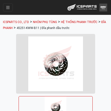
Trang Chính
>
>
>
ICSPARTS CO., LTD
NHÓM PHỤ TÙNG
HỆ THỐNG PHANH TRƯỚC
ĐĨA
Cửa Hàng
>
PHANH
45251-KWW-B11 | Đĩa phanh dầu trước
Parts Catalogue
Mã Phụ Tùng
Nhóm Phụ Tùng
Tài khoản