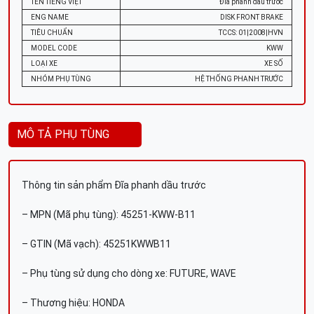
TÊN TIẾNG VIỆT
Đĩa phanh dầu trước
ENG NAME
DISK FRONT BRAKE
TIÊU CHUẨN
TCCS: 01|2008|HVN
MODEL CODE
KWW
LOẠI XE
XE SỐ
NHÓM PHỤ TÙNG
HỆ THỐNG PHANH TRƯỚC
MÔ TẢ PHỤ TÙNG
Thông tin sản phẩm Đĩa phanh dầu trước
– MPN (Mã phụ tùng): 45251-KWW-B11
– GTIN (Mã vạch): 45251KWWB11
– Phụ tùng sử dụng cho dòng xe: FUTURE, WAVE
– Thương hiệu: HONDA