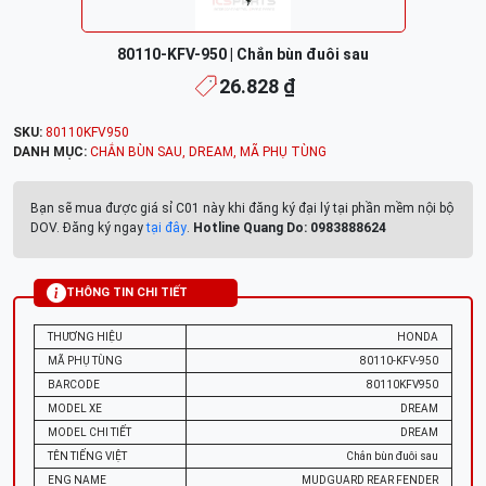
80110-KFV-950 | Chắn bùn đuôi sau
26.828 ₫
SKU:
80110KFV950
DANH MỤC:
CHẮN BÙN SAU
,
DREAM
,
MÃ PHỤ TÙNG
Bạn sẽ mua được giá sỉ C01 này khi đăng ký đại lý tại phần mềm nội bộ
DOV. Đăng ký ngay
tại đây
.
Hotline Quang Do: 0983888624
THÔNG TIN CHI TIẾT
THƯƠNG HIỆU
HONDA
MÃ PHỤ TÙNG
80110-KFV-950
BARCODE
80110KFV950
MODEL XE
DREAM
MODEL CHI TIẾT
DREAM
TÊN TIẾNG VIỆT
Chắn bùn đuôi sau
ENG NAME
MUDGUARD REAR FENDER