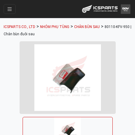
Trang Chính
>
>
>
ICSPARTS CO., LTD
NHÓM PHỤ TÙNG
CHẮN BÙN SAU
80110-KFV-950 |
Cửa Hàng
Chắn bùn đuôi sau
Parts Catalogue
Mã Phụ Tùng
Nhóm Phụ Tùng
Tài khoản