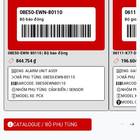
08E50-EWN-80110
06111
Bộ báo động
Bộ gioă
08E50-EWN-80110 | Bộ báo động
06111-K77-D30 
844.754 ₫
196.604 
ENG: ALARM UNIT ASSY
ENG: GASK
MÃ PHỤ TÙNG: 08E50-EWN-80110
MÃ PHỤ TÙ
BARCODE: 08E50EWN80110
BARCODE:
NHÓM PHỤ TÙNG: CẢM BIẾN / SENSOR
MODEL XE: PCX
MODEL XE:
MODEL CO
CATALOGUE / BỘ PHỤ TÙNG