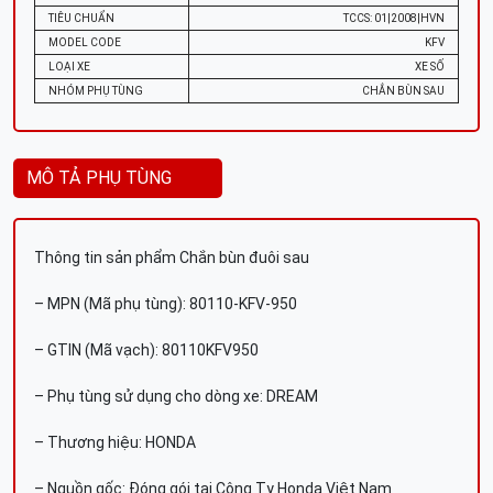
TIÊU CHUẨN
TCCS: 01|2008|HVN
MODEL CODE
KFV
LOẠI XE
XE SỐ
NHÓM PHỤ TÙNG
CHẮN BÙN SAU
MÔ TẢ PHỤ TÙNG
Thông tin sản phẩm Chắn bùn đuôi sau
– MPN (Mã phụ tùng): 80110-KFV-950
– GTIN (Mã vạch): 80110KFV950
– Phụ tùng sử dụng cho dòng xe: DREAM
– Thương hiệu: HONDA
– Nguồn gốc: Đóng gói tại Công Ty Honda Việt Nam