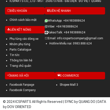
ICSPARTS CO., LTD - MST: 2500737606 - ĐẠI DIỆN : ĐỖ VIỆT QUANG
ĐIỀU KHOẢN
LIÊN HỆ NHANH
Chính sách bảo mật
WhatsApp: +84 983888624
Viber: +84 983888624
LIÊN KẾT NÓNG
KakaoTalk: +84 983888624
Email: info.icspartscompany@gmail.com
Phụ tùng các dòng xe
Hotline khiếu nại: 0983.888.624
Nhóm phụ tùng
Parts Catalogue
Tin tức
Thông tin liên hệ
Trang chủ quản
MẠNG XÃ HỘI
E-COMMERCE
Facebook Fanpage
Shopee Mall 3
Facebook Company
© 2024 ICSPARTS All Rights Reserved | SYNC by QUANG DO | DATA
by DOV ORIENTED