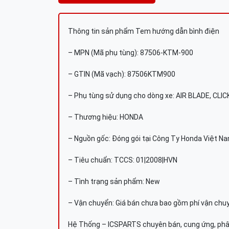
Thông tin sản phẩm Tem hướng dẫn bình điện
– MPN (Mã phụ tùng): 87506-KTM-900
– GTIN (Mã vạch): 87506KTM900
– Phụ tùng sử dụng cho dòng xe: AIR BLADE, CLIC
– Thương hiệu: HONDA
– Nguồn gốc: Đóng gói tại Công Ty Honda Việt N
– Tiêu chuẩn: TCCS: 01|2008|HVN
– Tình trạng sản phẩm: New
– Vận chuyển: Giá bán chưa bao gồm phí vận chu
Hệ Thống – ICSPARTS chuyên bán, cung ứng, phâ