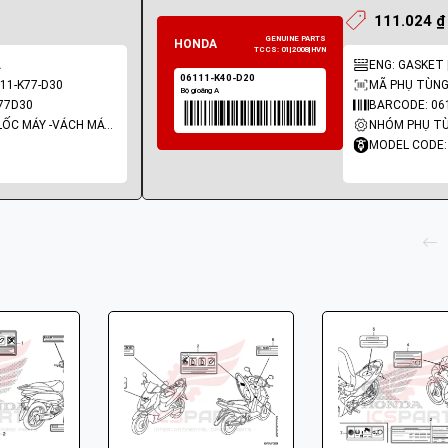
111.024 ₫
A
ENG: GASKET |
11-K77-D30
MÃ PHỤ TÙNG:
77D30
BARCODE: 06
NHÓM PHỤ TÙNG: LỐC MÁY -VÁCH MÁY - GIOĂNG MÁY
MODEL CODE: