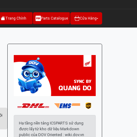
Trang Chính
Parts Catalogue
Cửa Hàng
ội
Hạ tầng nền tảng ICSPARTS sử dụng
được lấy từ kho dữ liệu Markdown
public của DOV Oriented : wiki.dov.vn