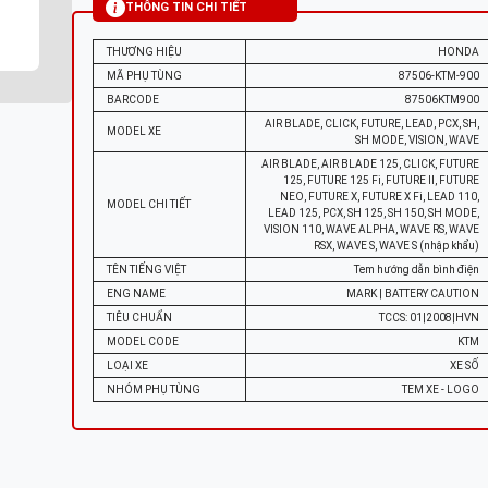
THÔNG TIN CHI TIẾT
THƯƠNG HIỆU
HONDA
MÃ PHỤ TÙNG
87506-KTM-900
BARCODE
87506KTM900
AIR BLADE, CLICK, FUTURE, LEAD, PCX, SH,
MODEL XE
SH MODE, VISION, WAVE
AIR BLADE, AIR BLADE 125, CLICK, FUTURE
125, FUTURE 125 Fi, FUTURE II, FUTURE
NEO, FUTURE X, FUTURE X Fi, LEAD 110,
MODEL CHI TIẾT
LEAD 125, PCX, SH 125, SH 150, SH MODE,
VISION 110, WAVE ALPHA, WAVE RS, WAVE
RSX, WAVE S, WAVE S (nhập khẩu)
TÊN TIẾNG VIỆT
Tem hướng dẫn bình điện
ENG NAME
MARK | BATTERY CAUTION
TIÊU CHUẨN
TCCS: 01|2008|HVN
MODEL CODE
KTM
LOẠI XE
XE SỐ
NHÓM PHỤ TÙNG
TEM XE - LOGO