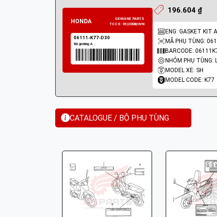
196.604 ₫
ENG: GASKET KIT 
MÃ PHỤ TÙNG: 061
BARCODE: 06111K
MODEL XE: SH
MODEL CODE: K77
CATALOGUE / BỘ PHỤ TÙNG