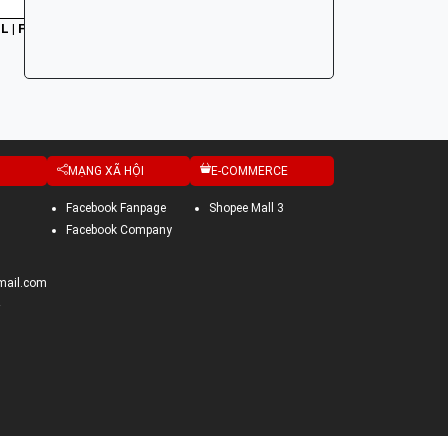
L | FUTU
F47 | NHÃN CẢNH BÁO | VISIO
F47 | NHÃN CẢNH BÁO |
N 110
N 110
MẠNG XÃ HỘI
E-COMMERCE
Facebook Fanpage
Shopee Mall 3
Facebook Company
mail.com