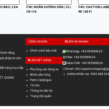
H BÁO | LEA
F30 | NHÃN HƯỚNG DẪN | CLI
F49 | CAUTION LABE
CK 110
RE 125 FI
ĐIỀU KHOẢN
LIÊN HỆ NHANH
Chính sách bảo mật
WhatsApp: +84 983888624
Chính Hãng
Viber: +84 983888624
ải pháp tra cứu
LIÊN KẾT NÓNG
KakaoTalk: +84 983888624
đặt hàng trực tiếp
Email: info.icspartscompany@g
Phụ tùng các dòng xe
Hotline khiếu nại: 0983.888.624
Nhóm phụ tùng
VIỆT QUANG
Parts Catalogue
Tin tức
Thông tin liên hệ
Trang chủ quản