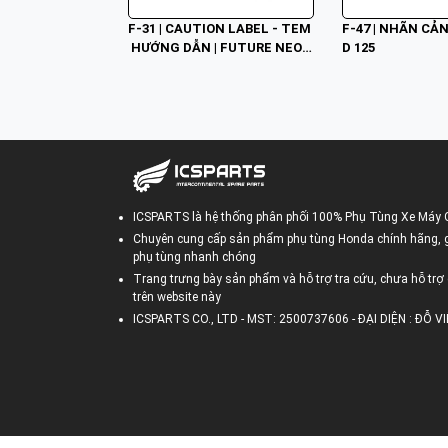
F-31 | CAUTION LABEL - TEM
F-47 | NHÃN CẢN
 HƯỚNG DẪN | FUTURE NEO K
D 125
TMJ
ICSPARTS là hệ thống phân phối 100% Phụ Tùng Xe Máy 
Chuyên cung cấp sản phẩm phụ tùng Honda chính hãng, gi
phụ tùng nhanh chóng
Trang trưng bày sản phẩm và hỗ trợ tra cứu, chưa hỗ trợ 
trên website này
ICSPARTS CO., LTD - MST: 2500737606 - ĐẠI DIỆN : ĐỖ 