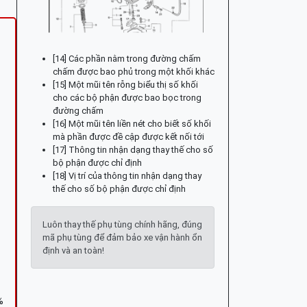
[14] Các phần nằm trong đường chấm
chấm được bao phủ trong một khối khác
[15] Một mũi tên rỗng biểu thị số khối
cho các bộ phận được bao bọc trong
đường chấm
[16] Một mũi tên liền nét cho biết số khối
mà phần được đề cập được kết nối tới
[17] Thông tin nhận dạng thay thế cho số
bộ phận được chỉ định
[18] Vị trí của thông tin nhận dạng thay
thế cho số bộ phận được chỉ định
Luôn thay thế phụ tùng chính hãng, đúng
mã phụ tùng để đảm bảo xe vận hành ổn
định và an toàn!
%